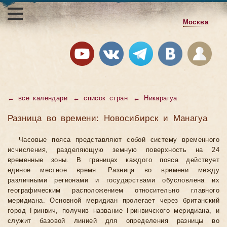
Москва
←
все календари
←
список стран
←
Никарагуа
Разница во времени: Новосибирск и Манагуа
Часовые пояса представляют собой систему временного
исчисления, разделяющую земную поверхность на 24
временные зоны. В границах каждого пояса действует
единое местное время. Разница во времени между
различными регионами и государствами обусловлена их
географическим расположением относительно главного
меридиана. Основной меридиан пролегает через британский
город Гринвич, получив название Гринвичского меридиана, и
служит базовой линией для определения разницы во