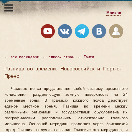
Москва
←
все календари
←
список стран
←
Гаити
Разница во времени: Новороссийск и Порт-о-
Пренс
Часовые пояса представляют собой систему временного
исчисления, разделяющую земную поверхность на 24
временные зоны. В границах каждого пояса действует
единое местное время. Разница во времени между
различными регионами и государствами обусловлена их
географическим расположением относительно главного
меридиана. Основной меридиан пролегает через британский
город Гринвич, получив название Гринвичского меридиана, и