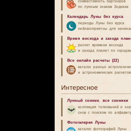
совместимость партнеров
по лунным знакам Зодиака
Календарь Луны без курса
периоды Луны без курса
неблагоприятны для начина
Время восхода и захода план
расчет времени восхода
и захода планет по города
Все онлайн расчеты (22)
каталог разных астрологиче
и астрономических расчетов
Интересное
Лунный сонник
,
все сонники
коллекция толкований и зн
снов с поиском по алфавит
Фотогалерея Луны
каталог фотографий Луны