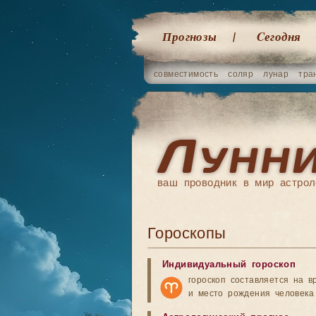
Прогнозы
Cегодня
совместимость
соляр
лунар
тра
ваш проводник в мир астрол
Гороскопы
Индивидуальный гороскоп
гороскоп составляется на в
и место рождения человека