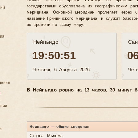
единое местное время. Разница во времени 
государствами обусловлена их географическим рас
кий
меридиана. Основной меридиан пролегает через б
название Гринвичского меридиана, и служит базово
во времени по всему миру.
ния
Нейпьидо
Сан
19:50:53
0
Четверг, 6 Августа 2026
Четв
дения
В Нейпьидо ровно на 13 часов, 30 минут б
я
я
ении
Нейпьидо — общие сведения
ия
Страна: Мьянма