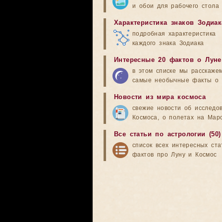
и обои для рабочего стола
Характеристика знаков Зодиак
подробная характеристика
каждого знака Зодиака
Интересные 20 фактов о Луне
в этом списке мы расскаже
самые необычные факты о 
Новости из мира космоса
свежие новости об исследо
Космоса, о полетах на Мар
Все статьи по астрологии (50)
список всех интересных ста
фактов про Луну и Космос