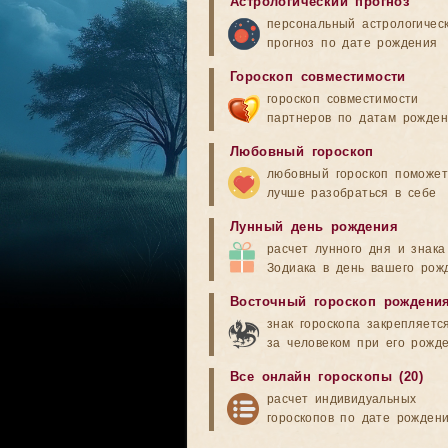
Астрологический прогноз
персональный астрологичес
прогноз по дате рождения
Гороскоп совместимости
гороскоп совместимости
партнеров по датам рожде
Любовный гороскоп
любовный гороскоп поможет
лучше разобраться в себе
Лунный день рождения
расчет лунного дня и знака
Зодиака в день вашего рож
Восточный гороскоп рождени
знак гороскопа закрепляетс
за человеком при его рожд
Все онлайн гороскопы (20)
расчет индивидуальных
гороскопов по дате рожден