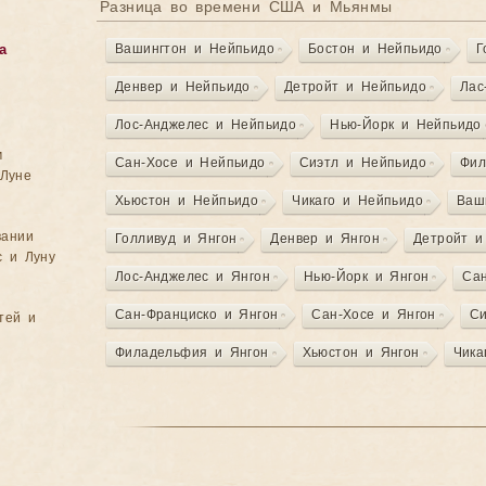
Разница во времени США и Мьянмы
Вашингтон и Нейпьидо
Бостон и Нейпьидо
Г
а
Денвер и Нейпьидо
Детройт и Нейпьидо
Лас
Лос-Анджелес и Нейпьидо
Нью-Йорк и Нейпьидо
м
Сан-Хосе и Нейпьидо
Сиэтл и Нейпьидо
Фил
Луне
Хьюстон и Нейпьидо
Чикаго и Нейпьидо
Ваш
вании
Голливуд и Янгон
Денвер и Янгон
Детройт и
с и Луну
Лос-Анджелес и Янгон
Нью-Йорк и Янгон
Сан
Сан-Франциско и Янгон
Сан-Хосе и Янгон
Си
тей и
Филадельфия и Янгон
Хьюстон и Янгон
Чика