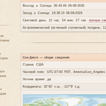
Восход ☼ Солнца: 05:43:46 06-08-2026
Заход ☼ Солнца: 18:38:13 06-08-2026
Световой день: 12 час. 54 мин. 27 сек.
полные св
Астрономический (истинный солнечный) полдень: 12
кое
ловека
ы
Сан-Диего — общие сведения
годам
Страна: США
при
Часовой пояс: UTC-07:00 PDT, America/Los_Angeles
иака
Летнее время: да
Координаты: 32°42′ с.ш., -117°9′ з.д.
ых
одам
в