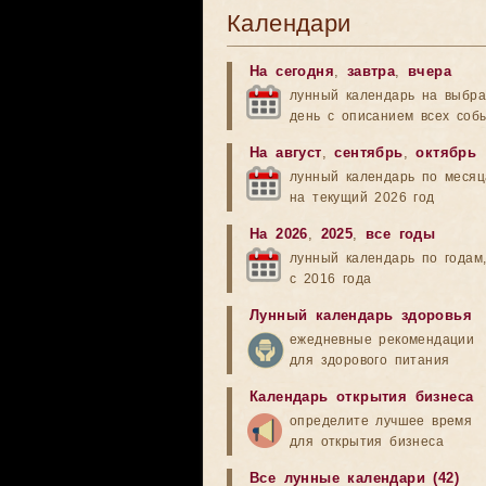
Календари
На сегодня
,
завтра
,
вчера
лунный календарь на выбр
день с описанием всех соб
На август
,
сентябрь
,
октябрь
лунный календарь по меся
на текущий 2026 год
На 2026
,
2025
,
все годы
лунный календарь по годам
с 2016 года
Лунный календарь здоровья
ежедневные рекомендации
для здорового питания
Календарь открытия бизнеса
определите лучшее время
для открытия бизнеса
Все лунные календари (42)