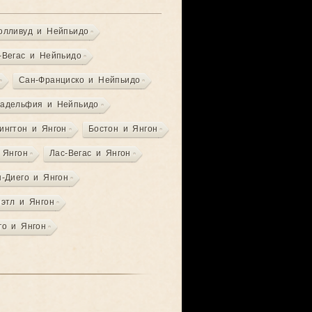
олливуд и Нейпьидо
-Вегас и Нейпьидо
Сан-Франциско и Нейпьидо
адельфия и Нейпьидо
ингтон и Янгон
Бостон и Янгон
 Янгон
Лас-Вегас и Янгон
-Диего и Янгон
этл и Янгон
го и Янгон