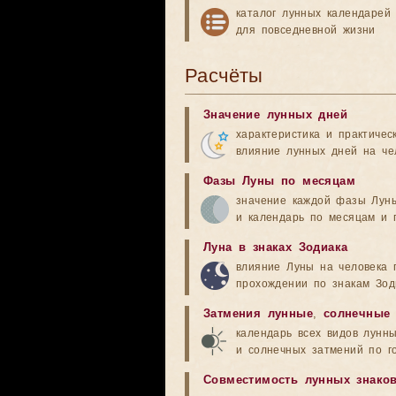
каталог лунных календарей
для повседневной жизни
Расчёты
Значение лунных дней
характеристика и практичес
влияние лунных дней на че
Фазы Луны по месяцам
значение каждой фазы Лун
и календарь по месяцам и 
Луна в знаках Зодиака
влияние Луны на человека 
прохождении по знакам Зод
Затмения лунные
,
солнечные
календарь всех видов лунн
и солнечных затмений по г
Совместимость лунных знако