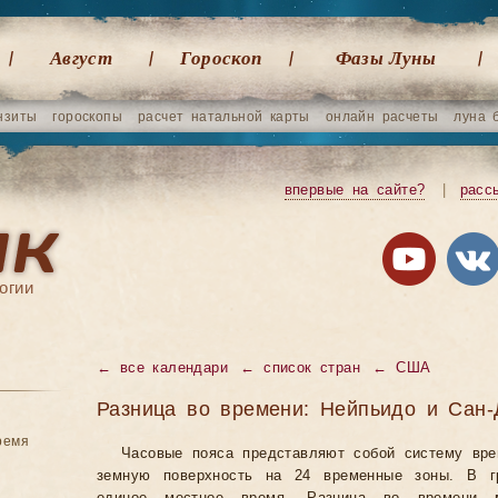
Август
Гороскоп
Фазы Луны
нзиты
гороскопы
расчет натальной карты
онлайн расчеты
луна 
впервые на сайте?
|
расс
огии
←
все календари
←
список стран
←
США
Разница во времени: Нейпьидо и Сан-
ремя
Часовые пояса представляют собой систему вр
земную поверхность на 24 временные зоны. В гр