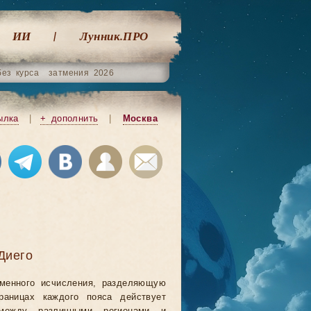
ИИ
Лунник.ПРО
без курса
затмения 2026
ылка
|
+ дополнить
|
Москва
Диего
еменного исчисления, разделяющую
аницах каждого пояса действует