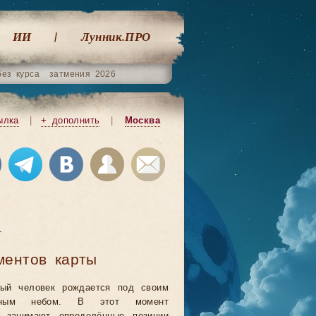
ИИ
Лунник.ПРО
без курса
затмения 2026
ылка
|
+ дополнить
|
Москва
т
ментов карты
ый человек рождается под своим
льным небом. В этот момент