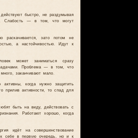
 действуют быстро, не раздумывая
и. Слабость — в том, что могут
о раскачивается, зато потом не
остью, а настойчивостью. Идут к
ловек может заниматься сразу
задачами. Проблема — в том, что
 много, заканчивают мало.
 активны, когда нужно защитить
о прилив активности, то спад для
юбят быть на виду, действовать с
ризнания. Работают хорошо, когда
гия идёт на совершенствование
к себе в первую очередь, но и к