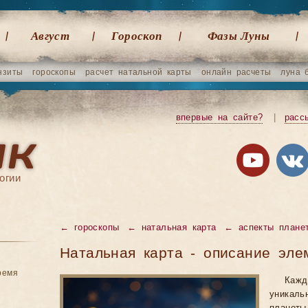
Август
Гороскоп
Фазы Луны
нзиты
гороскопы
расчет натальной карты
онлайн расчеты
луна 
впервые на сайте?
|
расс
огии
← гороскопы
← натальная карта
← аспекты плане
Натальная карта - описание эле
ремя
Кажд
уника