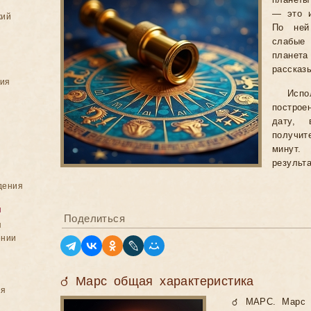
планеты
— это и
кий
По ней
слабые 
планет
рассказ
ния
Исп
постро
дату,
получит
минут.
результа
дения
я
Поделиться
я
ении
♂ Марс общая характеристика
ия
♂ МАРС. Марс —