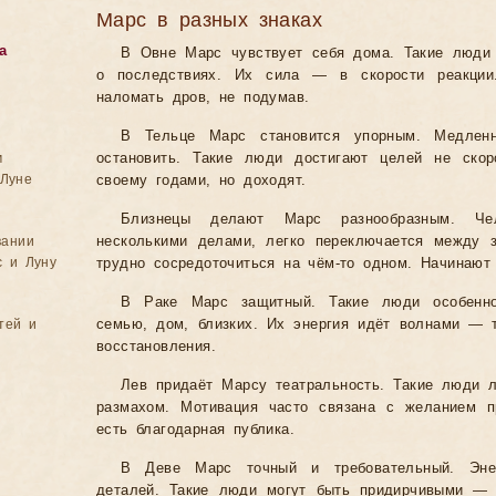
Марс в разных знаках
а
В Овне Марс чувствует себя дома. Такие люди
о последствиях. Их сила — в скорости реакци
наломать дров, не подумав.
В Тельце Марс становится упорным. Медленн
м
остановить. Такие люди достигают целей не скор
Луне
своему годами, но доходят.
Близнецы делают Марс разнообразным. Че
вании
несколькими делами, легко переключается между 
с и Луну
трудно сосредоточиться на чём-то одном. Начинают
В Раке Марс защитный. Такие люди особенно
тей и
семью, дом, близких. Их энергия идёт волнами — т
восстановления.
Лев придаёт Марсу театральность. Такие люди л
размахом. Мотивация часто связана с желанием п
есть благодарная публика.
В Деве Марс точный и требовательный. Энер
деталей. Такие люди могут быть придирчивыми — 