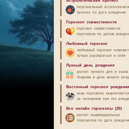
Астрологический прогноз
персональный астрологичес
прогноз по дате рождения
Гороскоп совместимости
гороскоп совместимости
партнеров по датам рожде
Любовный гороскоп
любовный гороскоп поможет
лучше разобраться в себе
Лунный день рождения
расчет лунного дня и знака
Зодиака в день вашего рож
Восточный гороскоп рождени
знак гороскопа закрепляетс
за человеком при его рожд
Все онлайн гороскопы (20)
расчет индивидуальных
гороскопов по дате рожден