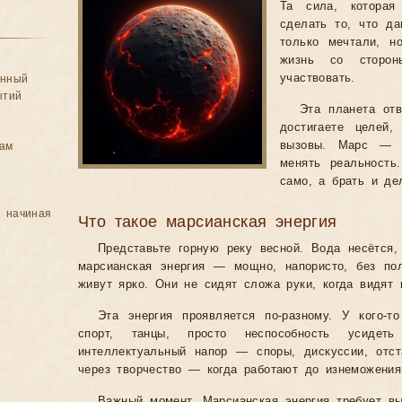
Та сила, которая
сделать то, что д
только мечтали, н
жизнь со сторо
участвовать.
анный
ытий
Эта планета отв
достигаете целей,
вызовы. Марс — 
цам
менять реальность
само, а брать и де
, начиная
Что такое марсианская энергия
Представьте горную реку весной. Вода несётся,
марсианская энергия — мощно, напористо, без п
живут ярко. Они не сидят сложа руки, когда видят 
Эта энергия проявляется по-разному. У кого-
спорт, танцы, просто неспособность усиде
интеллектуальный напор — споры, дискуссии, отст
через творчество — когда работают до изнеможения
Важный момент. Марсианская энергия требует вы