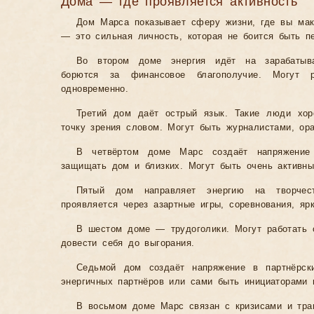
Дома — где проявляется активность
Дом Марса показывает сферу жизни, где вы ма
— это сильная личность, которая не боится быть пе
Во втором доме энергия идёт на зарабатыва
борются за финансовое благополучие. Могут р
одновременно.
Третий дом даёт острый язык. Такие люди хор
точку зрения словом. Могут быть журналистами, ор
В четвёртом доме Марс создаёт напряжени
защищать дом и близких. Могут быть очень активн
Пятый дом направляет энергию на творчес
проявляется через азартные игры, соревнования, яр
В шестом доме — трудоголики. Могут работать 
довести себя до выгорания.
Седьмой дом создаёт напряжение в партнёрски
энергичных партнёров или сами быть инициаторами 
В восьмом доме Марс связан с кризисами и тр