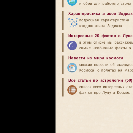
и обои для рабочего стола
Характеристика знаков Зодиак
подробная характеристика
каждого знака Зодиака
Интересные 20 фактов о Луне
в этом списке мы расскаже
самые необычные факты о 
Новости из мира космоса
свежие новости об исследо
Космоса, о полетах на Мар
Все статьи по астрологии (50)
список всех интересных ста
фактов про Луну и Космос