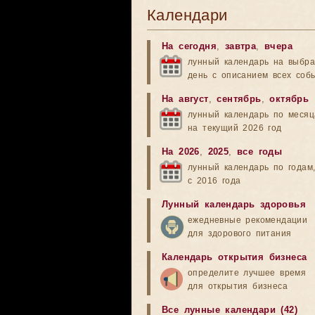
Календари
На сегодня
,
завтра
,
вчера
лунный календарь на выбр
день с описанием всех соб
На август
,
сентябрь
,
октябрь
лунный календарь по меся
на текущий 2026 год
На 2026
,
2025
,
все годы
лунный календарь по годам
с 2016 года
Лунный календарь здоровья
ежедневные рекомендации
для здорового питания
Календарь открытия бизнеса
определите лучшее время
для открытия бизнеса
Все лунные календари (42)