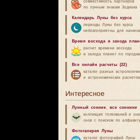
совместимость партнеров
по лунным знакам Зодиака
Календарь Луны без курса
периоды Луны без курса
неблагоприятны для начина
Время восхода и захода план
расчет времени восхода
и захода планет по города
Все онлайн расчеты (22)
каталог разных астрологиче
и астрономических расчетов
Интересное
Лунный сонник
,
все сонники
коллекция толкований и зн
снов с поиском по алфавит
Фотогалерея Луны
каталог фотографий Луны