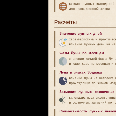
каталог лунных календарей
для повседневной жизни
Расчёты
Значение лунных дней
характеристика и практичес
влияние лунных дней на че
Фазы Луны по месяцам
значение каждой фазы Лун
и календарь по месяцам и 
Луна в знаках Зодиака
влияние Луны на человека 
прохождении по знакам Зод
Затмения лунные
,
солнечные
календарь всех видов лунн
и солнечных затмений по г
Совместимость лунных знако