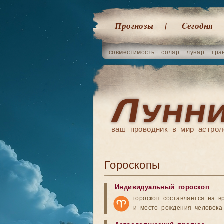
Прогнозы
Cегодня
совместимость
соляр
лунар
тра
ваш проводник в мир астрол
Гороскопы
Индивидуальный гороскоп
гороскоп составляется на в
и место рождения человека