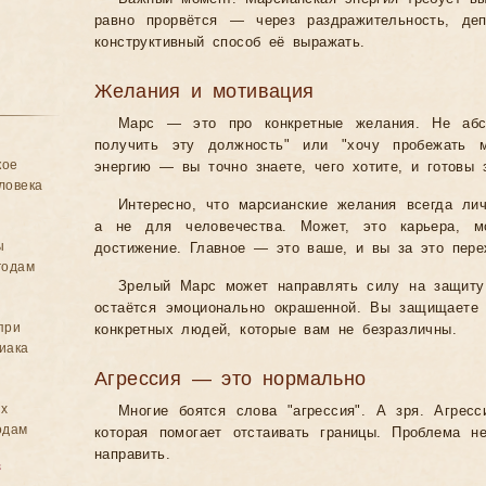
равно прорвётся — через раздражительность, де
конструктивный способ её выражать.
Желания и мотивация
Марс — это про конкретные желания. Не абст
получить эту должность" или "хочу пробежать 
кое
энергию — вы точно знаете, чего хотите, и готовы 
ловека
Интересно, что марсианские желания всегда лич
а не для человечества. Может, это карьера, мо
ы
достижение. Главное — это ваше, и вы за это пере
годам
Зрелый Марс может направлять силу на защиту
остаётся эмоционально окрашенной. Вы защищаете 
при
конкретных людей, которые вам не безразличны.
иака
Агрессия — это нормально
ых
Многие боятся слова "агрессия". А зря. Агрес
одам
которая помогает отстаивать границы. Проблема 
направить.
в