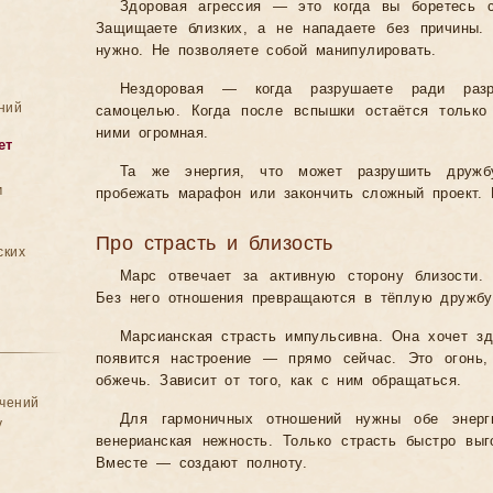
Здоровая агрессия — это когда вы боретесь 
Защищаете близких, а не нападаете без причины. Г
нужно. Не позволяете собой манипулировать.
Нездоровая — когда разрушаете ради разр
ний
самоцелью. Когда после вспышки остаётся только
ними огромная.
ет
Та же энергия, что может разрушить друж
м
пробежать марафон или закончить сложный проект. 
Про страсть и близость
ских
Марс отвечает за активную сторону близости. 
Без него отношения превращаются в тёплую дружбу
Марсианская страсть импульсивна. Она хочет зд
появится настроение — прямо сейчас. Это огонь,
обжечь. Зависит от того, как с ним обращаться.
ачений
Для гармоничных отношений нужны обе энерг
у
венерианская нежность. Только страсть быстро выг
Вместе — создают полноту.