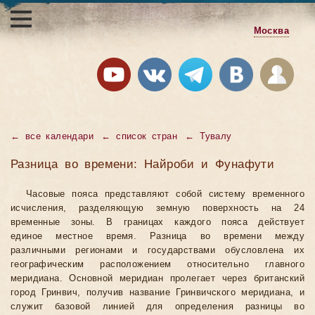
Москва
←
все календари
←
список стран
←
Тувалу
Разница во времени: Найроби и Фунафути
Часовые пояса представляют собой систему временного
исчисления, разделяющую земную поверхность на 24
временные зоны. В границах каждого пояса действует
единое местное время. Разница во времени между
различными регионами и государствами обусловлена их
географическим расположением относительно главного
меридиана. Основной меридиан пролегает через британский
город Гринвич, получив название Гринвичского меридиана, и
служит базовой линией для определения разницы во