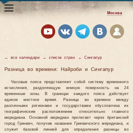
Москва
←
все календари
←
список стран
←
Сингапур
Разница во времени: Найроби и Сингапур
Часовые пояса представляют собой систему временного
исчисления, разделяющую земную поверхность на 24
временные зоны. В границах каждого пояса действует
единое местное время. Разница во времени между
различными регионами и государствами обусловлена их
географическим расположением относительно главного
меридиана. Основной меридиан пролегает через британский
город Гринвич, получив название Гринвичского меридиана, и
служит базовой линией для определения разницы во