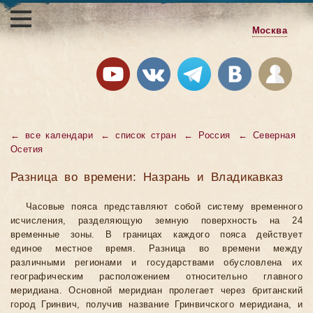
Москва
←
все календари
←
список стран
←
Россия
←
Северная
Осетия
Разница во времени: Назрань и Владикавказ
Часовые пояса представляют собой систему временного
исчисления, разделяющую земную поверхность на 24
временные зоны. В границах каждого пояса действует
единое местное время. Разница во времени между
различными регионами и государствами обусловлена их
географическим расположением относительно главного
меридиана. Основной меридиан пролегает через британский
город Гринвич, получив название Гринвичского меридиана, и