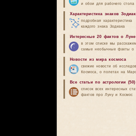
и обои для рабочего стола
Характеристика знаков Зодиак
подробная характеристика
каждого знака Зодиака
Интересные 20 фактов о Луне
в этом списке мы расскаже
самые необычные факты о 
Новости из мира космоса
свежие новости об исследо
Космоса, о полетах на Мар
Все статьи по астрологии (50)
список всех интересных ста
фактов про Луну и Космос