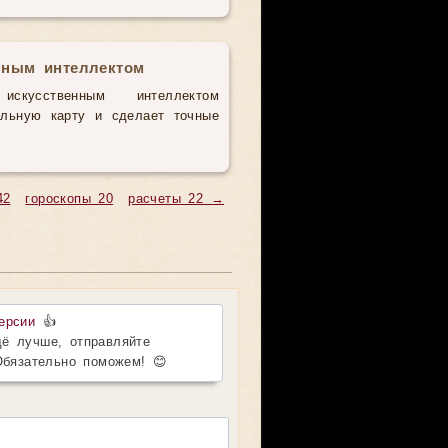
нным интеллектом
усственным интеллектом
альную карту и сделает точные
42
гороскопы 20
расчеты 22 →
ерсии
👍
ё лучше, отправляйте
Обязательно поможем! 😊