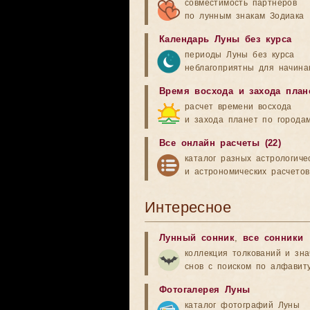
совместимость партнеров
по лунным знакам Зодиака
Календарь Луны без курса
периоды Луны без курса
неблагоприятны для начина
Время восхода и захода план
расчет времени восхода
и захода планет по города
Все онлайн расчеты (22)
каталог разных астрологиче
и астрономических расчетов
Интересное
Лунный сонник
,
все сонники
коллекция толкований и зн
снов с поиском по алфавит
Фотогалерея Луны
каталог фотографий Луны