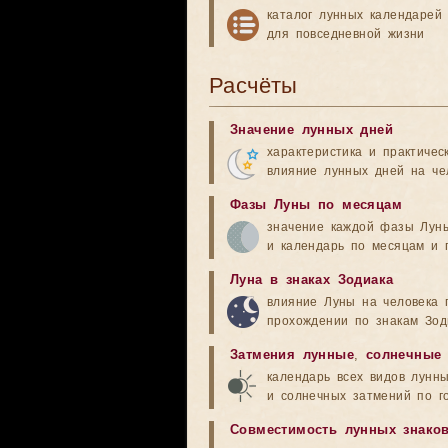
каталог лунных календарей
для повседневной жизни
Расчёты
Значение лунных дней
характеристика и практичес
влияние лунных дней на че
Фазы Луны по месяцам
значение каждой фазы Лун
и календарь по месяцам и 
Луна в знаках Зодиака
влияние Луны на человека 
прохождении по знакам Зод
Затмения лунные
,
солнечные
календарь всех видов лунн
и солнечных затмений по г
Совместимость лунных знако