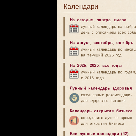
Календари
На сегодня
,
завтра
,
вчера
лунный календарь на выбр
день с описанием всех соб
На август
,
сентябрь
,
октябрь
лунный календарь по меся
на текущий 2026 год
На 2026
,
2025
,
все годы
лунный календарь по годам
с 2016 года
Лунный календарь здоровья
ежедневные рекомендации
для здорового питания
Календарь открытия бизнеса
определите лучшее время
для открытия бизнеса
Все лунные календари (42)