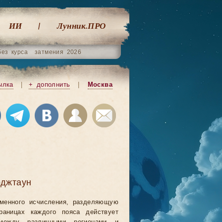
ИИ
Лунник.ПРО
без курса
затмения 2026
ылка
|
+ дополнить
|
Москва
рджтаун
еменного исчисления, разделяющую
аницах каждого пояса действует