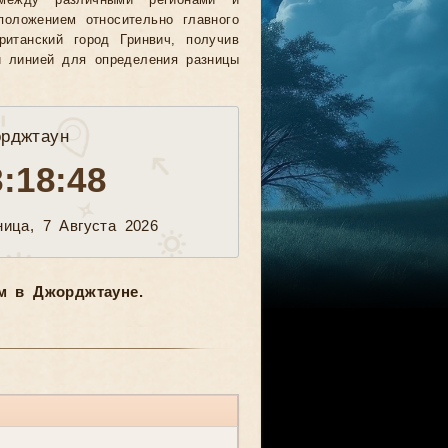
между различными регионами и
положением относительно главного
ританский город Гринвич, получив
й линией для определения разницы
рджтаун
8:18:50
ница, 7 Августа 2026
м в Джорджтауне.