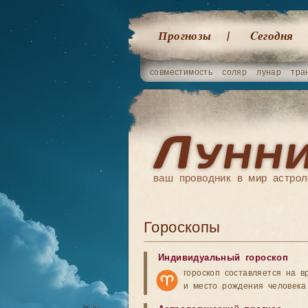
Прогнозы
Cегодня
совместимость
соляр
лунар
тра
ваш проводник в мир астрол
Гороскопы
Индивидуальный гороскоп
гороскоп составляется на в
и место рождения человека