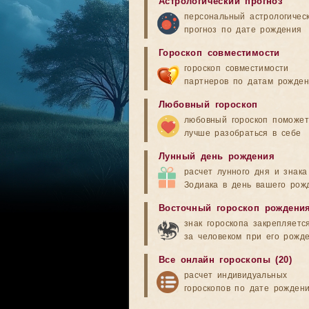
Астрологический прогноз
персональный астрологичес
прогноз по дате рождения
Гороскоп совместимости
гороскоп совместимости
партнеров по датам рожде
Любовный гороскоп
любовный гороскоп поможет
лучше разобраться в себе
Лунный день рождения
расчет лунного дня и знака
Зодиака в день вашего рож
Восточный гороскоп рождени
знак гороскопа закрепляетс
за человеком при его рожд
Все онлайн гороскопы (20)
расчет индивидуальных
гороскопов по дате рожден