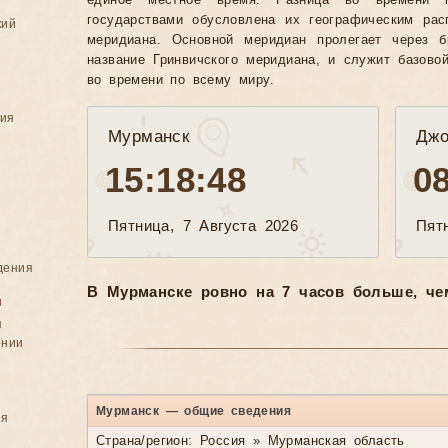
единое местное время. Разница во времени 
государствами обусловлена их географическим рас
кий
меридиана. Основной меридиан пролегает через б
название Гринвичского меридиана, и служит базово
во времени по всему миру.
ния
Мурманск
Джо
15:18:50
0
Пятница, 7 Августа 2026
Пят
дения
В Мурманске ровно на 7 часов больше, че
я
я
ении
Мурманск — общие сведения
ия
Страна/регион: Россия » Мурманская область