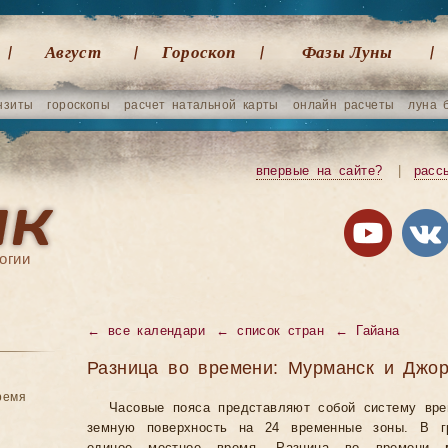
Август
Гороскоп
Фазы Луны
нзиты
гороскопы
расчет натальной карты
онлайн расчеты
луна 
впервые на сайте?
|
расс
огии
←
все календари
←
список стран
←
Гайана
Разница во времени: Мурманск и Джо
ремя
Часовые пояса представляют собой систему вр
земную поверхность на 24 временные зоны. В гр