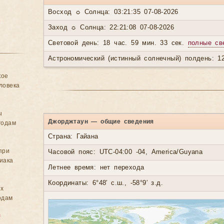
Восход ☼ Солнца: 03:21:35 07-08-2026
Заход ☼ Солнца: 22:21:08 07-08-2026
Световой день: 18 час. 59 мин. 33 сек.
полные св
Астрономический (истинный солнечный) полдень: 12
кое
ловека
ы
Джорджтаун — общие сведения
годам
Страна: Гайана
при
Часовой пояс: UTC-04:00 -04, America/Guyana
иака
Летнее время: нет перехода
Координаты: 6°48′ с.ш., -58°9′ з.д.
ых
одам
в