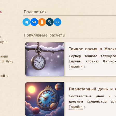
Поделиться
а
Популярные расчёты
м
Луне
Точное время в Моск
Сервер точного текущег
вании
с и Луну
Европы, странах Латинс
Перейти
тей и
Планетарный день и 
Соответствие дней и 
древнем халдейском аст
Перейти