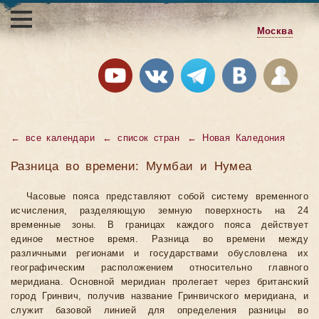
Москва
←
все календари
←
список стран
←
Новая Каледония
Разница во времени: Мумбаи и Нумеа
Часовые пояса представляют собой систему временного
исчисления, разделяющую земную поверхность на 24
временные зоны. В границах каждого пояса действует
единое местное время. Разница во времени между
различными регионами и государствами обусловлена их
географическим расположением относительно главного
меридиана. Основной меридиан пролегает через британский
город Гринвич, получив название Гринвичского меридиана, и
служит базовой линией для определения разницы во