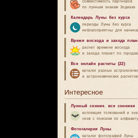
совместимость партнеров
по лунным знакам Зодиака
Календарь Луны без курса
периоды Луны без курса
неблагоприятны для начина
Время восхода и захода план
расчет времени восхода
и захода планет по города
Все онлайн расчеты (22)
каталог разных астрологиче
и астрономических расчетов
Интересное
Лунный сонник
,
все сонники
коллекция толкований и зн
снов с поиском по алфавит
Фотогалерея Луны
каталог фотографий Луны