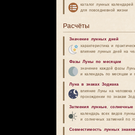
каталог лунных календарей
для повседневной жизни
Расчёты
Значение лунных дней
характеристика и практичес
влияние лунных дней на че
Фазы Луны по месяцам
значение каждой фазы Лун
и календарь по месяцам и 
Луна в знаках Зодиака
влияние Луны на человека 
прохождении по знакам Зод
Затмения лунные
,
солнечные
календарь всех видов лунн
и солнечных затмений по г
Совместимость лунных знако