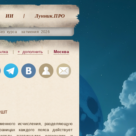
ИИ
Лунник.ПРО
без курса
затмения 2026
ылка
|
+ дополнить
|
Москва
ешт
еменного исчисления, разделяющую
аницах каждого пояса действует