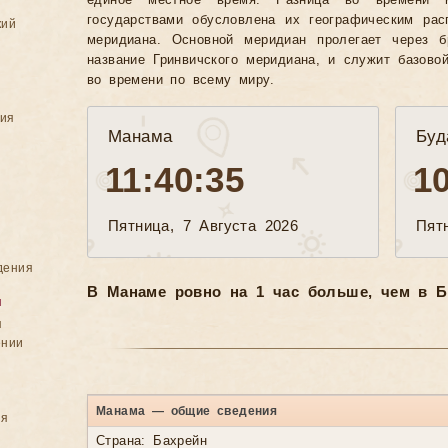
единое местное время. Разница во времени 
государствами обусловлена их географическим рас
кий
меридиана. Основной меридиан пролегает через б
название Гринвичского меридиана, и служит базово
во времени по всему миру.
ния
Манама
Буд
11:40:37
1
Пятница, 7 Августа 2026
Пят
дения
В Манаме ровно на 1 час больше, чем в Б
я
я
ении
Манама — общие сведения
ия
Страна: Бахрейн