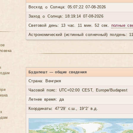
Восход ☼ Солнца: 05:07:22 07-08-2026
Заход ☼ Солнца: 18:19:14 07-08-2026
Световой день: 13 час. 11 мин. 52 сек.
полные св
Астрономический (истинный солнечный) полдень: 11
кое
ловека
ы
Будапешт — общие сведения
годам
Страна: Венгрия
при
Часовой пояс: UTC+02:00 CEST, Europe/Budapest
иака
Летнее время: да
Координаты: 47°29′ с.ш., 19°2′ в.д.
ых
одам
в