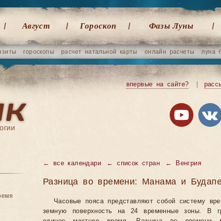
Август
Гороскоп
Фазы Луны
нзиты
гороскопы
расчет натальной карты
онлайн расчеты
луна 
впервые на сайте?
|
расс
огии
←
все календари
←
список стран
←
Венгрия
Разница во времени: Манама и Будап
ремя
Часовые пояса представляют собой систему вр
земную поверхность на 24 временные зоны. В гр