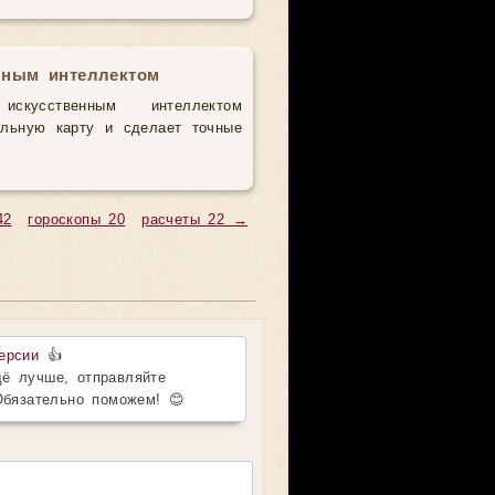
нным интеллектом
усственным интеллектом
альную карту и сделает точные
42
гороскопы 20
расчеты 22 →
ерсии
👍
ё лучше, отправляйте
Обязательно поможем! 😊