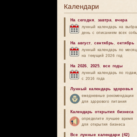
Календари
На сегодня
,
завтра
,
вчера
лунный календарь на выбр
день с описанием всех соб
На август
,
сентябрь
,
октябрь
лунный календарь по меся
на текущий 2026 год
На 2026
,
2025
,
все годы
лунный календарь по годам
с 2016 года
Лунный календарь здоровья
ежедневные рекомендации
для здорового питания
Календарь открытия бизнеса
определите лучшее время
для открытия бизнеса
Все лунные календари (42)