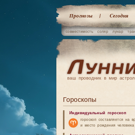
Прогнозы
Cегодня
совместимость
соляр
лунар
тра
ваш проводник в мир астрол
Гороскопы
Индивидуальный гороскоп
гороскоп составляется на в
и место рождения человека