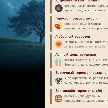
Астрологический прогноз
персональный астрологичес
прогноз по дате рождения
Гороскоп совместимости
гороскоп совместимости
партнеров по датам рожде
Любовный гороскоп
любовный гороскоп поможет
лучше разобраться в себе
Лунный день рождения
расчет лунного дня и знака
Зодиака в день вашего рож
Восточный гороскоп рождени
знак гороскопа закрепляетс
за человеком при его рожд
Все онлайн гороскопы (20)
расчет индивидуальных
гороскопов по дате рожден