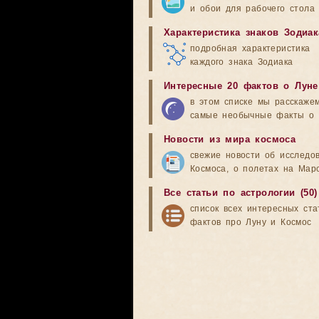
и обои для рабочего стола
Характеристика знаков Зодиак
подробная характеристика
каждого знака Зодиака
Интересные 20 фактов о Луне
в этом списке мы расскаже
самые необычные факты о 
Новости из мира космоса
свежие новости об исследо
Космоса, о полетах на Мар
Все статьи по астрологии (50)
список всех интересных ста
фактов про Луну и Космос