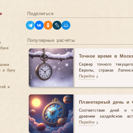
Поделиться
а
Популярные расчёты
м
Луне
Точное время в Моск
Сервер точного текущег
вании
с и Луну
Европы, странах Латинс
Перейти
тей и
Планетарный день и 
Соответствие дней и 
древнем халдейском аст
Перейти