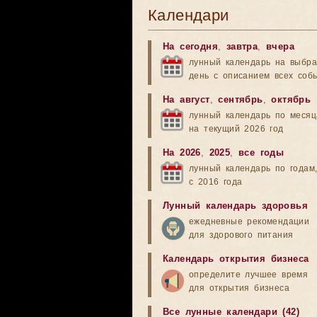
Календари
На сегодня
,
завтра
,
вчера
лунный календарь на выбр
день с описанием всех соб
На август
,
сентябрь
,
октябрь
лунный календарь по меся
на текущий 2026 год
На 2026
,
2025
,
все годы
лунный календарь по годам
с 2016 года
Лунный календарь здоровья
ежедневные рекомендации
для здорового питания
Календарь открытия бизнеса
определите лучшее время
для открытия бизнеса
Все лунные календари (42)