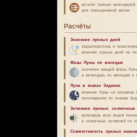
каталог лунных календарей
для повседневной жизни
Расчёты
Значение лунных дней
характеристика и практичес
влияние лунных дней на че
Фазы Луны по месяцам
значение каждой фазы Лун
и календарь по месяцам и 
Луна в знаках Зодиака
влияние Луны на человека 
прохождении по знакам Зод
Затмения лунные
,
солнечные
календарь всех видов лунн
и солнечных затмений по г
Совместимость лунных знако