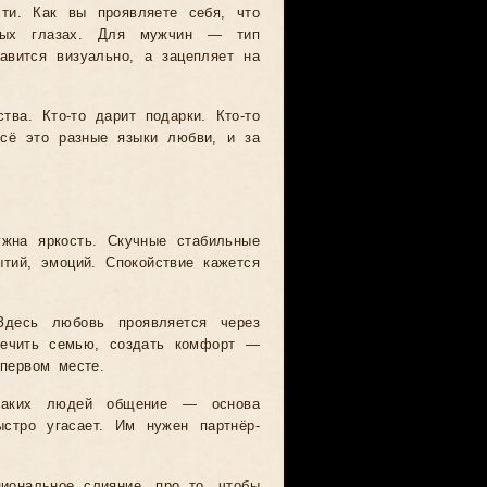
ти. Как вы проявляете себя, что
нных глазах. Для мужчин — тип
авится визуально, а зацепляет на
тва. Кто-то дарит подарки. Кто-то
Всё это разные языки любви, и за
жна яркость. Скучные стабильные
тий, эмоций. Спокойствие кажется
Здесь любовь проявляется через
спечить семью, создать комфорт —
 первом месте.
 таких людей общение — основа
ыстро угасает. Им нужен партнёр-
иональное слияние, про то, чтобы