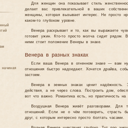
Для женщин она показывает стиль женственнос
делает вас привлекательной в ваших собстве
женщины, которая вызывает интерес. Не просто нр
каком-то глубоком уровне.
анный
ытий
Венера раскрывает и то, как вы выражаете чувс
готовит ужин. Кто-то просто молча сидит рядом. 
ними стоит положение Венеры в знаке.
цам
Венера в разных знаках
Если ваша Венера в огненном знаке — вам ну
, начиная
отношения быстро надоедают. Хочется драйва, собы
застоем.
Венера в земных знаках ценит надёжность. 
действия, а не через слова. Построить дом, обе
вот что важно. Романтика есть, но практичность на
Воздушная Венера живёт разговорами. Для
отношений. Если не о чём поговорить, страсть б
друг, с которым интересно просто болтать часами.
Водная Венера чувствует глубоко. Тут про эмоц