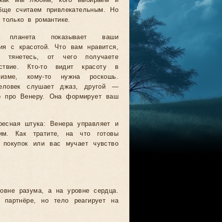
 как мы любим, кого выбираем и
бще считаем привлекательным. Но
 только в романтике.
 планета показывает ваши
ия с красотой. Что вам нравится,
 тянетесь, от чего получаете
ьствие. Кто-то видит красоту в
лизме, кому-то нужна роскошь.
еловек слушает джаз, другой —
о про Венеру. Она формирует ваш
ресная штука: Венера управляет и
им. Как тратите, на что готовы
т покупок или вас мучает чувство
овне разума, а на уровне сердца.
 партнёре, но тело реагирует на