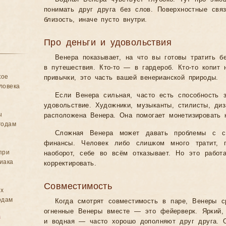
понимать друг друга без слов. Поверхностные св
близость, иначе пусто внутри.
Про деньги и удовольствия
Венера показывает, на что вы готовы тратить б
в путешествия. Кто-то — в гардероб. Кто-то копит 
кое
привычки, это часть вашей венерианской природы.
ловека
Если Венера сильная, часто есть способность з
удовольствие. Художники, музыканты, стилисты, ди
ы
расположена Венера. Она помогает монетизировать к
годам
Сложная Венера может давать проблемы с са
финансы. Человек либо слишком много тратит, п
при
наоборот, себе во всём отказывает. Но это работа
иака
корректировать.
Совместимость
ых
одам
Когда смотрят совместимость в паре, Венеры 
огненные Венеры вместе — это фейерверк. Яркий,
в
и водная — часто хорошо дополняют друг друга. 