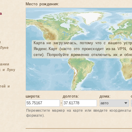
Место рождения:
а
м
Карта не загрузилась, потому что с вашего уст
Луне
Яндекс.Карт (часто это происходит из-за VPN, 
сети). Попробуйте временно отключить их и обно
вании
с и Луну
тей и
широта:
долгота:
дома:
-
Переместите маркер на карте или введите координаты
формате).