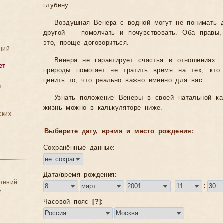
глубину.
Воздушная Венера с водной могут не понимать д
другой — помолчать и почувствовать. Оба правы,
это, проще договориться.
ний
Венера не гарантирует счастья в отношениях.
ет
природы помогает не тратить время на тех, кто
ценить то, что реально важно именно для вас.
м
Узнать положение Венеры в своей натальной к
жизнь можно в калькуляторе ниже.
ских
Выберите дату, время и место рождения:
Сохранённые данные:
Дата/время рождения:
ачений
:
у
Часовой пояс
[?]
: