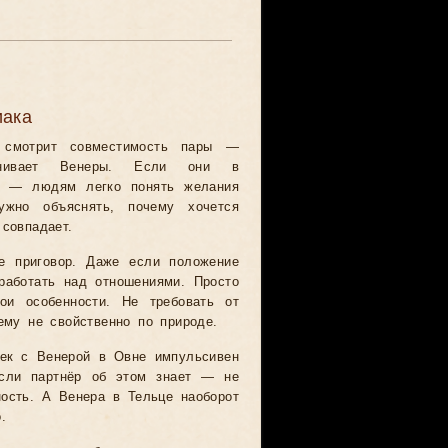
иака
г смотрит совместимость пары —
авнивает Венеры. Если они в
х — людям легко понять желания
ужно объяснять, почему хочется
 совпадает.
 приговор. Даже если положение
аботать над отношениями. Просто
ои особенности. Не требовать от
 ему не свойственно по природе.
век с Венерой в Овне импульсивен
Если партнёр об этом знает — не
ость. А Венера в Тельце наоборот
.