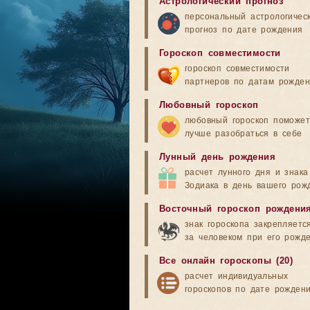
Астрологический прогноз
персональный астрологичес
прогноз по дате рождения
Гороскоп совместимости
гороскоп совместимости
партнеров по датам рожде
Любовный гороскоп
любовный гороскоп поможет
лучше разобраться в себе
Лунный день рождения
расчет лунного дня и знака
Зодиака в день вашего рож
Восточный гороскоп рождени
знак гороскопа закрепляетс
за человеком при его рожд
Все онлайн гороскопы (20)
расчет индивидуальных
гороскопов по дате рожден