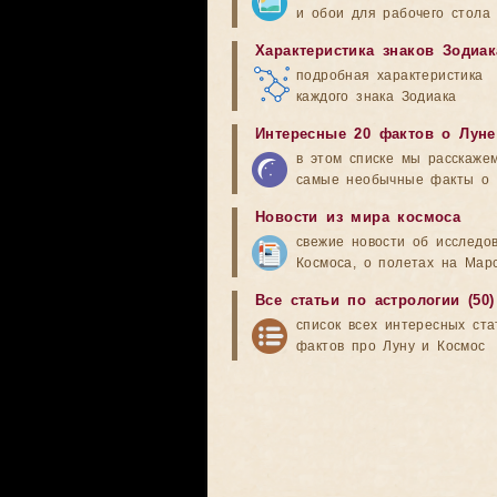
и обои для рабочего стола
Характеристика знаков Зодиак
подробная характеристика
каждого знака Зодиака
Интересные 20 фактов о Луне
в этом списке мы расскаже
самые необычные факты о 
Новости из мира космоса
свежие новости об исследо
Космоса, о полетах на Мар
Все статьи по астрологии (50)
список всех интересных ста
фактов про Луну и Космос