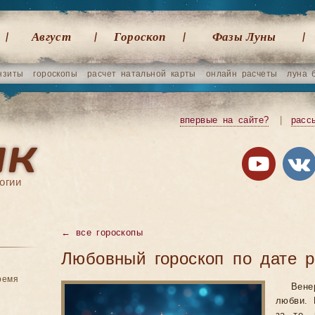
Август
Гороскоп
Фазы Луны
нзиты
гороскопы
расчет натальной карты
онлайн расчеты
луна 
впервые на сайте?
|
расс
огии
←
все гороскопы
Любовный гороскоп по дате 
ремя
Вен
любви. 