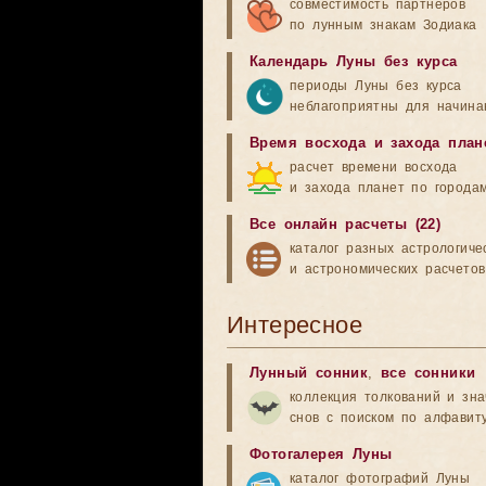
совместимость партнеров
по лунным знакам Зодиака
Календарь Луны без курса
периоды Луны без курса
неблагоприятны для начина
Время восхода и захода план
расчет времени восхода
и захода планет по города
Все онлайн расчеты (22)
каталог разных астрологиче
и астрономических расчетов
Интересное
Лунный сонник
,
все сонники
коллекция толкований и зн
снов с поиском по алфавит
Фотогалерея Луны
каталог фотографий Луны