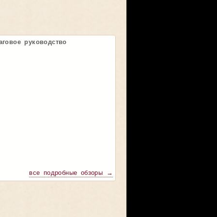
аговое руководство
все подробные обзоры →