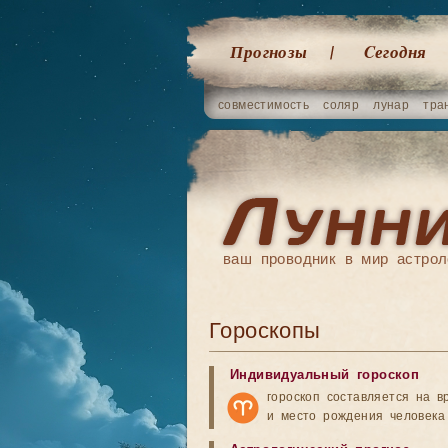
Прогнозы
Cегодня
совместимость
соляр
лунар
тра
ваш проводник в мир астрол
Гороскопы
Индивидуальный гороскоп
гороскоп составляется на в
и место рождения человека