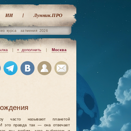
ИИ
Лунник.ПРО
без курса
затмения 2026
ылка
|
+ дополнить
|
Москва
рождения
еру часто называют планетой
И это правда так — она отвечает