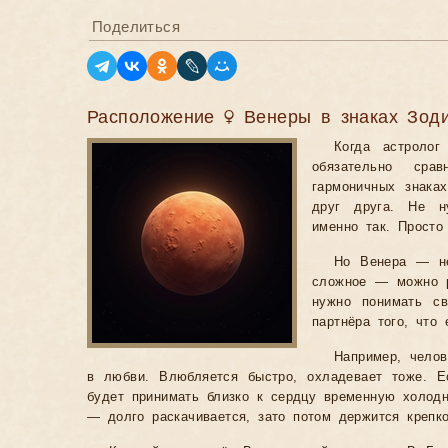
Поделиться
Расположение ♀ Венеры в знаках Зод
Когда астроло
обязательно ср
гармоничных знака
друг друга. Не н
именно так. Просто
Но Венера — не
сложное — можно р
нужно понимать св
партнёра того, что
Например, чело
в любви. Влюбляется быстро, охладевает тоже. 
будет принимать близко к сердцу временную холодн
— долго раскачивается, зато потом держится крепко