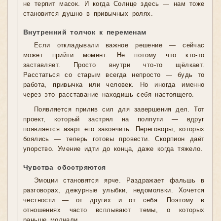
не терпит масок. И когда Солнце здесь — нам тоже
становится душно в привычных ролях.
Внутренний толчок к переменам
Если откладывали важное решение — сейчас
может прийти момент. Не потому что кто-то
заставляет. Просто внутри что-то щёлкает.
Расстаться со старым всегда непросто — будь то
работа, привычка или человек. Но иногда именно
через это расставание находишь себя настоящего.
Появляется прилив сил для завершения дел. Тот
проект, который застрял на полпути — вдруг
появляется азарт его закончить. Переговоры, которых
боялись — теперь готовы провести. Скорпион даёт
упорство. Умение идти до конца, даже когда тяжело.
Чувства обостряются
Эмоции становятся ярче. Раздражает фальшь в
разговорах, дежурные улыбки, недомолвки. Хочется
честности — от других и от себя. Поэтому в
отношениях часто всплывают темы, о которых
раньше молчали.