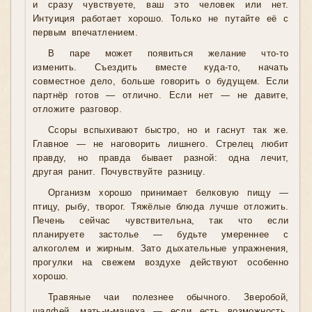
и сразу чувствуете, ваш это человек или нет.
Интуиция работает хорошо. Только не путайте её с
первым впечатлением.
В паре может появиться желание что-то
изменить. Съездить вместе куда-то, начать
совместное дело, больше говорить о будущем. Если
партнёр готов — отлично. Если нет — не давите,
отложите разговор.
Ссоры вспыхивают быстро, но и гаснут так же.
Главное — не наговорить лишнего. Стрелец любит
правду, но правда бывает разной: одна лечит,
другая ранит. Почувствуйте разницу.
Организм хорошо принимает белковую пищу —
птицу, рыбу, творог. Тяжёлые блюда лучше отложить.
Печень сейчас чувствительна, так что если
планируете застолье — будьте умереннее с
алкоголем и жирным. Зато дыхательные упражнения,
прогулки на свежем воздухе действуют особенно
хорошо.
Травяные чаи полезнее обычного. Зверобой,
шалфей, мать-и-мачеха — если есть возможность,