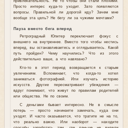
привлекательность. Не то чтобы они стали плохими.
Просто интерес куда-то уходит. Зато появляются
вопросы. Правильной ли дорогой иду? Зачем мне
вообще эта цель? Не бегу ли за чужими мечтами?
Пауза вместо бега вперед
Ретроградный Юпитер переключает фокус с
внешнего на внутреннее. Вместо того чтобы нестись
вперед, вы останавливаетесь и оглядываетесь. Какой
путь пройден? Чему научились? Что из этого
действительно ваше, а что навязано?
Кто-то в этот период возвращается к старым
увлечениям. Вспоминает, что когда-то хотел
заниматься фотографией. Или изучать историю
искусств. Другие пересматривают убеждения —
вдруг понимают, что живут по правилам родителей
или общества. Не по своим.
С деньгами бывает интересно. Не в смысле
потерь — просто начинаете замечать, куда они
уходят. И часто оказывается, что тратите не на то,
что реально важно. Или наоборот — находите
способы заработать там, где раньше не видели