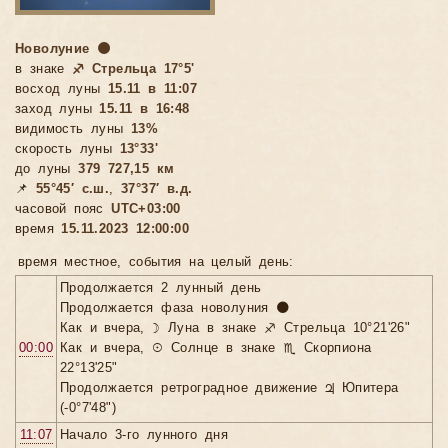
Новолуние 🌑
в знаке
♐ Стрельца 17°5'
восход луны
15.11 в 11:07
заход луны
15.11 в 16:48
видимость луны
13%
скорость луны
13°33'
до луны
379 727,15 км
📌
55°45′ с.ш.
,
37°37′ в.д.
часовой пояс
UTC+03:00
время
15.11.2023 12:00:00
время местное, cобытия на целый день:
Продолжается 2 лунный день
Продолжается фаза новолуния 🌑
Как и вчера, ☽ Луна в знаке ♐ Стрельца 10°21'26"
00:00
Как и вчера, ☉ Солнце в знаке ♏ Скорпиона
22°13'25"
Продолжается ретроградное движение ♃ Юпитера
(-0°7'48")
11:07
Начало 3-го лунного дня