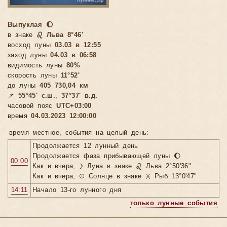
Выпуклая 🌔
в знаке
♌ Льва 8°46'
восход луны
03.03 в 12:55
заход луны
04.03 в 06:58
видимость луны
80%
скорость луны
11°52'
до луны
405 730,04 км
📌
55°45′ с.ш.
,
37°37′ в.д.
часовой пояс
UTC+03:00
время
04.03.2023 12:00:00
время местное, cобытия на целый день:
Продолжается 12 лунный день
Продолжается фаза прибывающей луны 🌔
00:00
Как и вчера, ☽ Луна в знаке ♌ Льва 2°50'36"
Как и вчера, ☉ Солнце в знаке ♓ Рыб 13°0'47"
14:11
Начало 13-го лунного дня
только лунные события