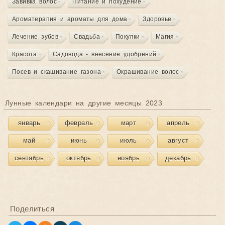
Завивка волос
Питание и похудение
Ароматерапия и ароматы для дома
Здоровье
Лечение зубов
Свадьба
Покупки
Магия
Красота
Садовода - внесение удобрений
Посев и скашивание газона
Окрашивание волос
Лунные календари на другие месяцы 2023
январь
февраль
март
апрель
май
июнь
июль
август
сентябрь
октябрь
ноябрь
декабрь
Поделиться