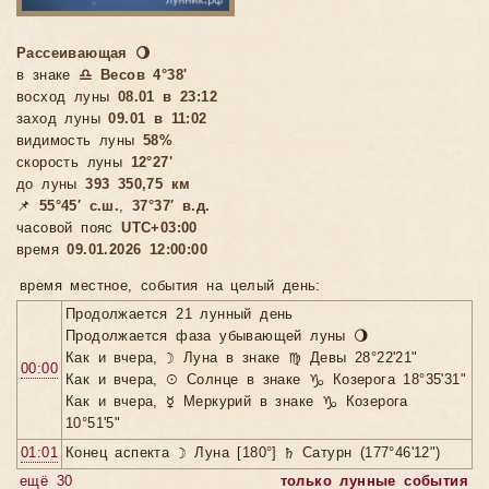
Рассеивающая 🌖
в знаке
♎ Весов 4°38'
восход луны
08.01 в 23:12
заход луны
09.01 в 11:02
видимость луны
58%
скорость луны
12°27'
до луны
393 350,75 км
📌
55°45′ с.ш.
,
37°37′ в.д.
часовой пояс
UTC+03:00
время
09.01.2026 12:00:00
время местное, cобытия на целый день:
Продолжается 21 лунный день
Продолжается фаза убывающей луны 🌖
Как и вчера, ☽ Луна в знаке ♍ Девы 28°22'21"
00:00
Как и вчера, ☉ Солнце в знаке ♑ Козерога 18°35'31"
Как и вчера, ☿ Меркурий в знаке ♑ Козерога
10°51'5"
01:01
Конец аспекта ☽ Луна [180°] ♄ Сатурн (177°46'12")
ещё 30
только лунные события