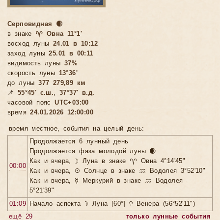
Серповидная 🌒
в знаке
♈ Овна 11°1'
восход луны
24.01 в 10:12
заход луны
25.01 в 00:11
видимость луны
37%
скорость луны
13°36'
до луны
377 279,89 км
📌
55°45′ с.ш.
,
37°37′ в.д.
часовой пояс
UTC+03:00
время
24.01.2026 12:00:00
время местное, cобытия на целый день:
Продолжается 6 лунный день
Продолжается фаза молодой луны 🌒
Как и вчера, ☽ Луна в знаке ♈ Овна 4°14'45"
00:00
Как и вчера, ☉ Солнце в знаке ♒ Водолея 3°52'10"
Как и вчера, ☿ Меркурий в знаке ♒ Водолея
5°21'39"
01:09
Начало аспекта ☽ Луна [60°] ♀ Венера (56°52'11")
ещё 29
только лунные события