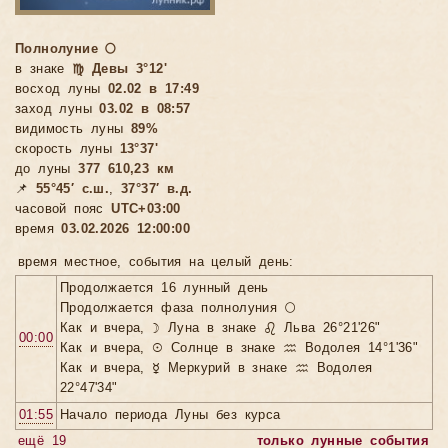
Полнолуние 🌕
в знаке
♍ Девы 3°12'
восход луны
02.02 в 17:49
заход луны
03.02 в 08:57
видимость луны
89%
скорость луны
13°37'
до луны
377 610,23 км
📌
55°45′ с.ш.
,
37°37′ в.д.
часовой пояс
UTC+03:00
время
03.02.2026 12:00:00
время местное, cобытия на целый день:
Продолжается 16 лунный день
Продолжается фаза полнолуния 🌕
Как и вчера, ☽ Луна в знаке ♌ Льва 26°21'26"
00:00
Как и вчера, ☉ Солнце в знаке ♒ Водолея 14°1'36"
Как и вчера, ☿ Меркурий в знаке ♒ Водолея
22°47'34"
01:55
Начало периода Луны без курса
ещё 19
только лунные события