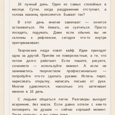
16 лунный день. Один из самых спокойных в
месяце. Сутки, когда раздражение отступает, а
голова наконец проясняется. Бывает так?
В этот день многие замечают — хочется
остановиться. Не бежать, не суетиться. Просто
посидеть, подумать. Даже если обычно вы не
склонны к рефлексии, сегодня что-то внутри
притормаживает.
Творческие люди ловят кайф. Идеи приходят
одна за другой. Причём не поверхностные, а те, что
потом долго работают. Если пишете, рисуете,
сочиняете — используйте момент. А если не
занимаетесь творчеством профессионально —
попробуйте что-то сделать руками. Испечь пирог,
нарисовать открытку, написать письмо от руки.
Многие удивляются, насколько это затягивает
именно в 16 день.
С людьми общаться легче. Разговоры выходят
искренние, без масок. Если давно хотели с кем-то
поговорить по душам — сейчас хороший момент.
Люди открыты, и вы сами тоже.