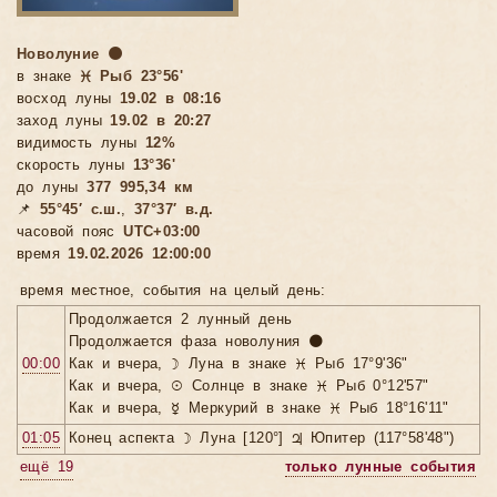
Новолуние 🌑
в знаке
♓ Рыб 23°56'
восход луны
19.02 в 08:16
заход луны
19.02 в 20:27
видимость луны
12%
скорость луны
13°36'
до луны
377 995,34 км
📌
55°45′ с.ш.
,
37°37′ в.д.
часовой пояс
UTC+03:00
время
19.02.2026 12:00:00
время местное, cобытия на целый день:
Продолжается 2 лунный день
Продолжается фаза новолуния 🌑
00:00
Как и вчера, ☽ Луна в знаке ♓ Рыб 17°9'36"
Как и вчера, ☉ Солнце в знаке ♓ Рыб 0°12'57"
Как и вчера, ☿ Меркурий в знаке ♓ Рыб 18°16'11"
01:05
Конец аспекта ☽ Луна [120°] ♃ Юпитер (117°58'48")
ещё 19
только лунные события