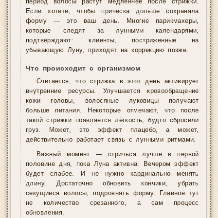
период волосы растут медленнее после стрижки.
Если хотите, чтобы причёска дольше сохраняла
форму — это ваш день. Многие парикмахеры,
которые следят за лунными календарями,
подтверждают: клиенты, постриженные на
убывающую Луну, приходят на коррекцию позже.
Что происходит с организмом
Считается, что стрижка в этот день активирует
внутренние ресурсы. Улучшается кровообращение
кожи головы, волосяные луковицы получают
больше питания. Некоторые отмечают, что после
такой стрижки появляется лёгкость, будто сбросили
груз. Может, это эффект плацебо, а может,
действительно работает связь с лунными ритмами.
Важный момент — стричься лучше в первой
половине дня, пока Луна активна. Вечером эффект
будет слабее. И не нужно кардинально менять
длину. Достаточно обновить кончики, убрать
секущиеся волосы, подровнять форму. Главное тут
не количество срезанного, а сам процесс
обновления.