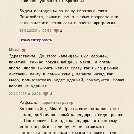
наиболее удобного отображения.
Будем благодарны за вашу обратную связь.
Пожалуйста, пишите нам о любых вопросах или
если заметите неточности в работе программы.
2
14.01.2026 в 02:53
комментировать
Мила
Здравствуйте. До этого календарь был удобней,
понятней, сейчас покуда найдёшь месяц, а потом
число, число выбрать нельзя сразу как было раньше,
листаешь ленту в самый конец, верните назад как
было, пользователям будет удобней, пожалуйста. Новая
версия не удобная.
3
29.12.2025 в 22:26
Рафаэль
- администратор
Здравствуйте, Мила! Практически осталось тоже
самое, добавился новый календарь в виде графов
в Про версии. Там, где календарь по прежнему
можно перейти по числу. Если возникают
сложности, можете нам скрином отправить, где