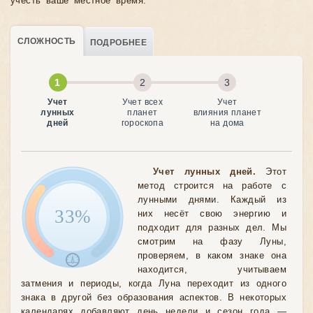
учесть ваше местное время.
СЛОЖНОСТЬ
ПОДРОБНЕЕ
Учет
Учет всех
Учет
лунных
планет
влияния планет
дней
гороскопа
на дома
Учет лунных дней.
Этот
метод строится на работе с
лунными днями. Каждый из
33%
них несёт свою энергию и
подходит для разных дел. Мы
смотрим на фазу Луны,
проверяем, в каком знаке она
находится, учитываем
затмения и периоды, когда Луна переходит из одного
знака в другой без образования аспектов. В некоторых
календарях добавляют день недели и сезон года —