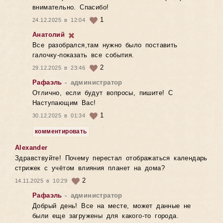
внимательно. Спасибо!
1
24.12.2025 в 12:04
Анатолий
Все разобрался,там нужно было поставить
галочку-показать все события.
2
29.12.2025 в 23:46
Рафаэль
- администратор
Отлично, если будут вопросы, пишите! С
Наступающим Вас!
1
30.12.2025 в 01:34
комментировать
Alexander
Здравствуйте! Почему перестал отображаться календарь
стрижек с учётом влияния планет на дома?
2
14.11.2025 в 10:29
Рафаэль
- администратор
Добрый день! Все на месте, может данные не
были еще загружены для какого-то города.