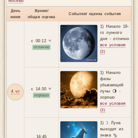
Москвы
согласии с космическими ритмами.
Узнать подробности
→
День
Время/
События/ оценка события
Ниже представлен скриншот интерфейса.
июня
общая оценка
1) Начало 19-
го лунного
дня - отлично
с 00:12
▼
все условия
отлично
(3)
1) Начало
фазы
убывающей
с 14:30
▼
луны 🌖 -
4 чт
хорошо
хорошо
все условия
(3)
1) ☽ Луна
выходит из
знака ♑
16:45