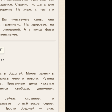
ждается. Странно, но дела для
ворение. Не знаю, с чем это
 Вы чувствуете силы, они
х правильно. На здоровье, на
е отношений. А в конце фазы
тенсивнее.
8"
:37
а в Водолей. Может заметить
лось чего-то нового. Рутина
ть. Привычные дела кажутся
чется свободы, движения,
е сейчас странное. То
атывает, то всё вокруг серое.
о. Просто Водолей — знак