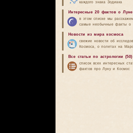
каждого знака Зодиака
Интересные 20 фактов о Луне
в этом списке мы расскаже
самые необычные факты о 
Новости из мира космоса
свежие новости об исследо
Космоса, о полетах на Мар
Все статьи по астрологии (50)
список всех интересных ста
фактов про Луну и Космос