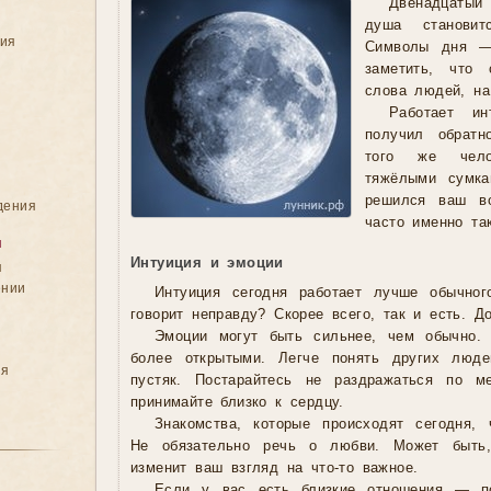
Двенадцатый
душа становит
ния
Символы дня —
заметить, что 
слова людей, на
Работает и
получил обратн
того же чело
тяжёлыми сумк
решился ваш во
дения
часто именно та
я
Интуиция и эмоции
я
ении
Интуиция сегодня работает лучше обычног
говорит неправду? Скорее всего, так и есть. 
Эмоции могут быть сильнее, чем обычно.
более открытыми. Легче понять других люд
ия
пустяк. Постарайтесь не раздражаться по м
принимайте близко к сердцу.
Знакомства, которые происходят сегодня,
Не обязательно речь о любви. Может быть, 
изменит ваш взгляд на что-то важное.
Если у вас есть близкие отношения — по