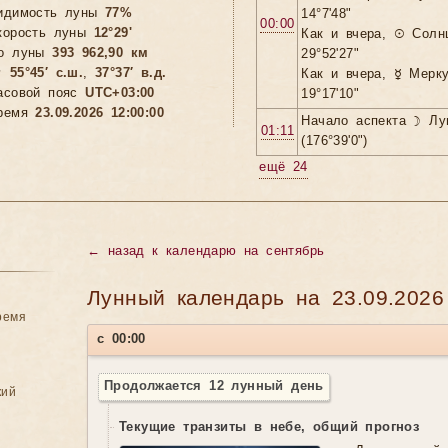
идимость луны
77%
14°7'48"
00:00
корость луны
12°29'
Как и вчера, ☉ Солн
о луны
393 962,90 км
29°52'27"

55°45′ с.ш.
,
37°37′ в.д.
Как и вчера, ☿ Мерк
асовой пояс
UTC+03:00
19°17'10"
ремя
23.09.2026 12:00:00
Начало аспекта ☽ Лу
01:11
(176°39'0")
ещё 24
←
назад к календарю на сентябрь
Лунный календарь на 23.09.2026
ремя
с 00:00
Продолжается 12 лунный день
кий
Текущие транзиты в небе, общий прогноз