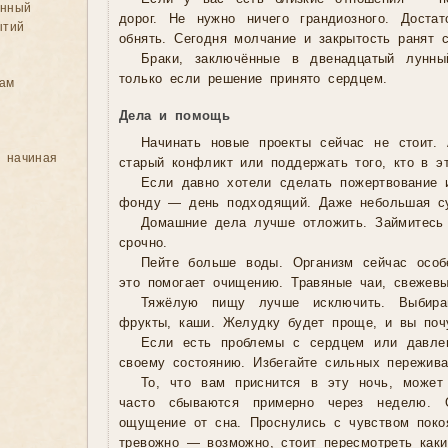
анный
дорог. Не нужно ничего грандиозного. Доста
ытий
обнять. Сегодня молчание и закрытость ранят 
Браки, заключённые в двенадцатый лунны
только если решение принято сердцем.
цам
Дела и помощь
Начинать новые проекты сейчас не стоит.
, начиная
старый конфликт или поддержать того, кто в 
Если давно хотели сделать пожертвование 
фонду — день подходящий. Даже небольшая су
Домашние дела лучше отложить. Займитесь 
срочно.
Пейте больше воды. Организм сейчас осо
это помогает очищению. Травяные чаи, свежевы
Тяжёлую пищу лучше исключить. Выбир
фрукты, каши. Желудку будет проще, и вы поч
Если есть проблемы с сердцем или давле
своему состоянию. Избегайте сильных пережива
То, что вам приснится в эту ночь, может
часто сбываются примерно через неделю. 
ощущение от сна. Проснулись с чувством пок
тревожно — возможно, стоит пересмотреть каки