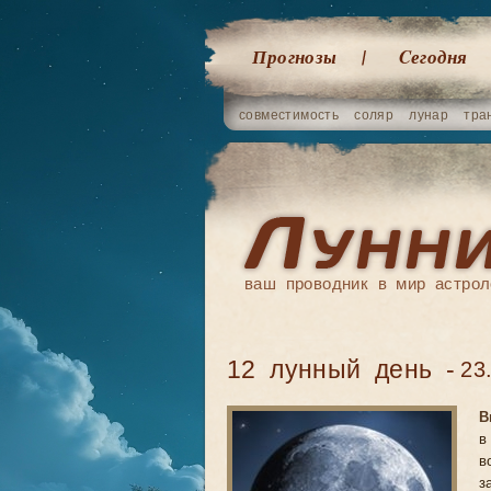
Прогнозы
Cегодня
совместимость
соляр
лунар
тра
ваш проводник в мир астрол
12 лунный день -
23
В
в
в
з