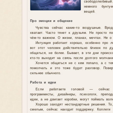
свободолюбивы
немного бунту
вещей.
Про эмоции и общение
Чувства сейчас какие-то воздушные. Вро
хватает. Часто тянет к друзьям. Не просто по
чём-то важном. О жизни, планах, мечтах. Не о 
Интуиция работает хорошо, особенно про 
вот этот человек действительно близок по д
общаться, не более. Бывает, в эти дни происх
кто-то выходит на связь после долгого молчани
Хочется общаться не с кем попало, а с те
помолчать и это тоже будет разговор. Повер
сильнее обычного.
Работа и идеи
Если работаете головой — сейчас 
программисты, дизайнеры, психологи, препод
идеи, а не двигает коробки, могут поймать вол
Хорошо заходят нестандартные решения. То
смелым, сейчас находит поддержку. Коллеги 