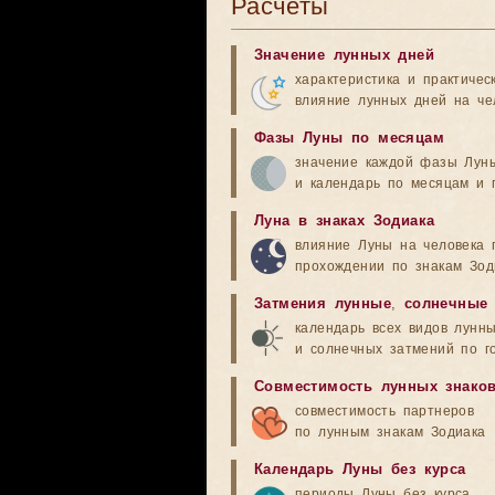
Расчёты
Значение лунных дней
характеристика и практичес
влияние лунных дней на че
Фазы Луны по месяцам
значение каждой фазы Лун
и календарь по месяцам и 
Луна в знаках Зодиака
влияние Луны на человека 
прохождении по знакам Зод
Затмения лунные
,
солнечные
календарь всех видов лунн
и солнечных затмений по г
Совместимость лунных знако
совместимость партнеров
по лунным знакам Зодиака
Календарь Луны без курса
периоды Луны без курса