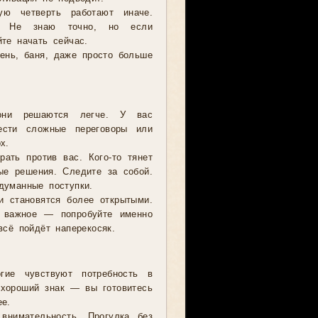
ю четверть работают иначе.
е? Не знаю точно, но если
те начать сейчас.
ень, баня, даже просто больше
они решаются легче. У вас
вести сложные переговоры или
х.
ать против вас. Кого-то тянет
ые решения. Следите за собой.
думанные поступки.
 становятся более открытыми.
о важное — попробуйте именно
всё пойдёт наперекосяк.
гие чувствуют потребность в
 хороший знак — вы готовитесь
ее.
внимательность. Прогулка без