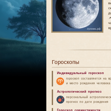
в
с
д

ч
в
Гороскопы
Индивидуальный гороскоп
гороскоп составляется на в
и место рождения человека
Астрологический прогноз
персональный астрологичес
прогноз по дате рождения
Гороскоп совместимости