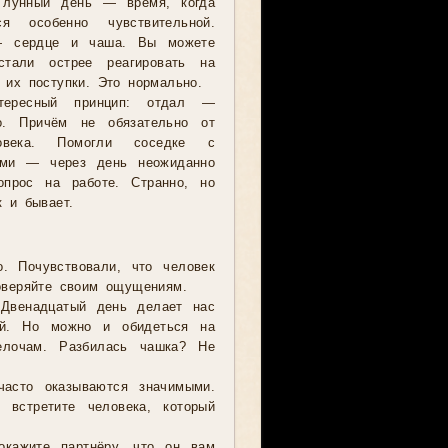
 лунный день — время, когда
ся особенно чувствительной.
 сердце и чаша. Вы можете
стали острее реагировать на
 их поступки. Это нормально.
нтересный принцип: отдал —
о. Причём не обязательно от
века. Помогли соседке с
ами — через день неожиданно
прос на работе. Странно, но
к и бывает.
о. Почувствовали, что человек
Доверяйте своим ощущениям.
 Двенадцатый день делает нас
ей. Но можно и обидеться на
елочам. Разбилась чашка? Не
 часто оказываются значимыми.
встретите человека, который
кажите партнёру, что он вам