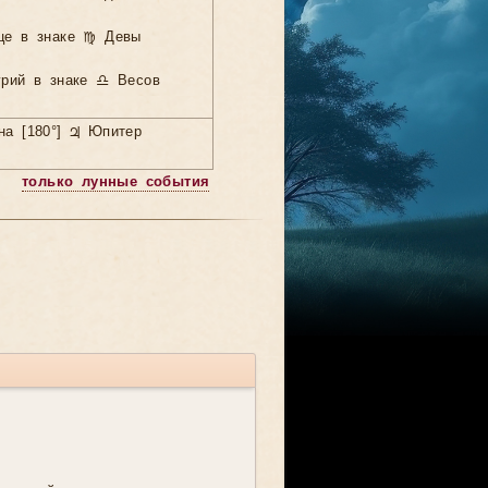
це в знаке ♍ Девы
урий в знаке ♎ Весов
на [180°] ♃ Юпитер
только лунные события