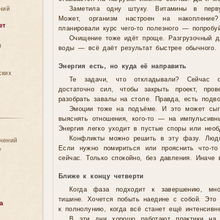
ний
Заметила одну штуку. Витамины в перву
Может, организм настроен на накоплени
ет
планировали курс чего-то полезного — попробуй
Очищение тоже идёт проще. Разгрузочный д
м
воды — всё даёт результат быстрее обычного.
Энергия есть, но куда её направить
ских
Те задачи, что откладывали? Сейчас 
достаточно сил, чтобы закрыть проект, про
разобрать завалы на столе. Правда, есть подво
Эмоции тоже на подъёме. И это может сыгр
выяснять отношения, кого-то — на импульсивн
Энергия легко уходит в пустые споры или необ
Конфликты можно решить в эту фазу. Люди
ачений
Если нужно помириться или прояснить что-т
у
сейчас. Только спокойно, без давления. Иначе 
Ближе к концу четверти
Когда фаза подходит к завершению, мно
тишине. Хочется побыть наедине с собой. Это
а
к полнолунию, когда всё станет ещё интенсивн
В эти дни хорошо работают практики на 