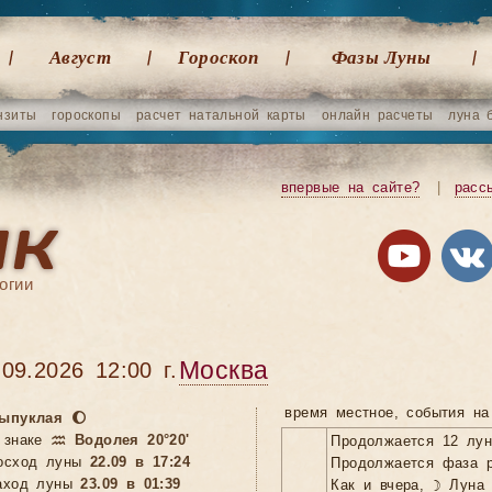
Август
Гороскоп
Фазы Луны
нзиты
гороскопы
расчет натальной карты
онлайн расчеты
луна 
впервые на сайте?
|
расс
огии
Москва
.09.2026 12:00 г.
время местное, cобытия на
ыпуклая 🌔
 знаке
♒ Водолея 20°20'
Продолжается 12 лу
осход луны
22.09 в 17:24
Продолжается фаза р
аход луны
23.09 в 01:39
Как и вчера, ☽ Луна