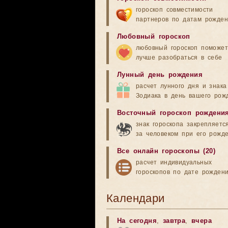
гороскоп совместимости
партнеров по датам рожде
Любовный гороскоп
любовный гороскоп поможет
лучше разобраться в себе
Лунный день рождения
расчет лунного дня и знака
Зодиака в день вашего рож
Восточный гороскоп рождени
знак гороскопа закрепляетс
за человеком при его рожд
Все онлайн гороскопы (20)
расчет индивидуальных
гороскопов по дате рожден
Календари
На сегодня
,
завтра
,
вчера