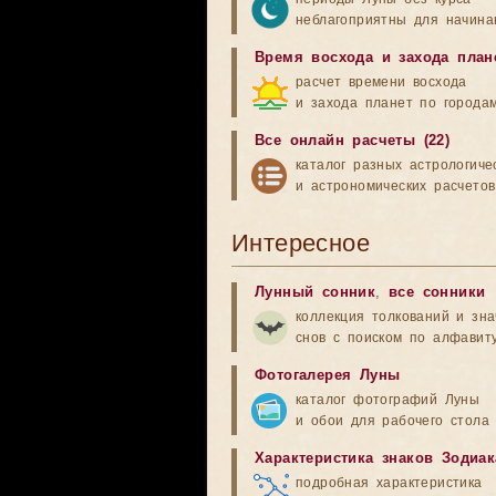
неблагоприятны для начина
Время восхода и захода план
расчет времени восхода
и захода планет по города
Все онлайн расчеты (22)
каталог разных астрологиче
и астрономических расчетов
Интересное
Лунный сонник
,
все сонники
коллекция толкований и зн
снов с поиском по алфавит
Фотогалерея Луны
каталог фотографий Луны
и обои для рабочего стола
Характеристика знаков Зодиак
подробная характеристика