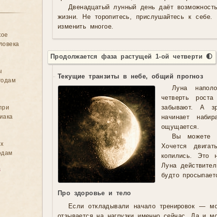
Двенадцатый лунный день даёт возможность
жизни. Не торопитесь, прислушайтесь к себе.
изменить многое.
кое
ловека
Продолжается фаза растущей 1-ой четверти 🌓
ы
Текущие транзиты в небе, общий прогноз
годам
Луна напол
четверть рост
при
забывают. А з
иака
начинает наби
ощущается.
Вы можете з
ых
Хочется двигат
одам
копились. Это
Луна действител
в
будто просыпает
Про здоровье и тело
Если откладывали начало тренировок — м
отзывается на нагрузки именно сейчас. Да и мо