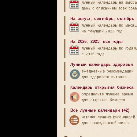
лунный календарь на выбр
день с описанием всех соб
На август
,
сентябрь
,
октябрь
лунный календарь по меся
на текущий 2026 год
На 2026
,
2025
,
все годы
лунный календарь по годам
с 2016 года
Лунный календарь здоровья
ежедневные рекомендации
для здорового питания
Календарь открытия бизнеса
определите лучшее время
для открытия бизнеса
Все лунные календари (42)
каталог лунных календарей
для повседневной жизни