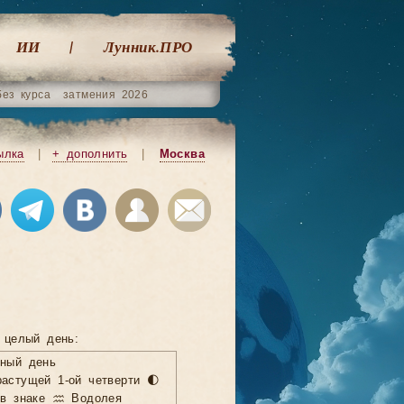
ИИ
Лунник.ПРО
без курса
затмения 2026
ылка
|
+ дополнить
|
Москва
 целый день:
нный день
астущей 1-ой четверти 🌓
 в знаке ♒ Водолея