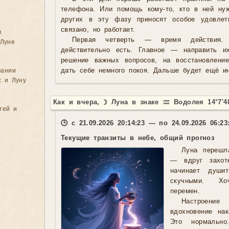
телефона. Или помощь кому-то, кто в ней ну
других в эту фазу приносят особое удовлет
связано, но работает.
м
Первая четверть — время действия.
Луне
действительно есть. Главное — направить и
решение важных вопросов, на восстановлени
вании
дать себе немного покоя. Дальше будет ещё ин
с и Луну
Как и вчера, ☽ Луна в знаке ♒ Водолея 14°7'4
тей и
🕒 с 21.09.2026 20:14:23 — по 24.09.2026 06:23
Текущие транзиты в небе, общий прогноз
Луна перешл
— вдруг захоте
начинает души
скучными. Хо
перемен.
Настроени
вдохновение нак
Это нормальн