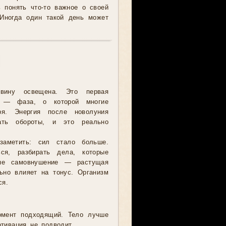
 понять что-то важное о своей
 Иногда один такой день может
овину освещена. Это первая
а — фаза, о которой многие
ря. Энергия после новолуния
рать обороты, и это реально
аметить: сил стало больше.
ься, разбирать дела, которые
 не самовнушение — растущая
ьно влияет на тонус. Организм
ся.
омент подходящий. Тело лучше
тивация не подводит.