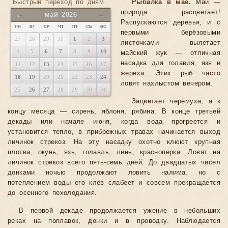
Быстрый переход по дням
Рыбалка в мае.
Май —
природа расцветает!
←
→
май 2026
Распускаются деревья, и с
ПН
ВТ
СР
ЧТ
ПТ
СБ
ВС
первыми берёзовыми
27
28
29
30
1
2
3
листочками вылетает
4
5
6
7
8
9
10
майский жук — отличная
насадка для голавля, язя и
11
12
13
14
15
16
17
жереха. Этих рыб часто
18
19
20
21
22
23
24
ловят нахлыстом вечером.
25
26
27
28
29
30
31
Зацветает черёмуха, а к
концу месяца — сирень, яблоня, рябина. В конце третьей
декады или начале июня, когда вода прогреется и
установится тепло, в прибрежных травах начинается выход
личинок стрекоз. На эту насадку охотно клюют крупная
плотва, окунь, язь, голавль, линь, красноперка. Ловят на
личинок стрекоз всего пять-семь дней. До двадцатых чисел
донками ночью продолжают ловить налима, но с
потеплением воды его клёв слабеет и совсем прекращается
до осеннего похолодания.
В первой декаде продолжается ужение в небольших
реках на поплавок, донки и в проводку. Наблюдается