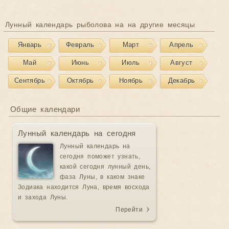
Лунный календарь рыболова на на другие месяцы
Январь
Февраль
Март
Апрель
Май
Июнь
Июль
Август
Сентябрь
Октябрь
Ноябрь
Декабрь
Общие календари
Лунный календарь на сегодня
Лунный календарь на
сегодня поможет узнать,
какой сегодня лунный день,
фаза Луны, в каком знаке
Зодиака находится Луна, время восхода
и захода Луны.
Перейти