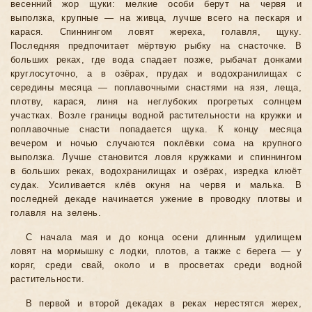
весенний жор щуки: мелкие особи берут на червя и
выползка, крупные — на живца, лучше всего на пескаря и
карася. Спиннингом ловят жереха, голавля, щуку.
Последняя предпочитает мёртвую рыбку на снасточке. В
больших реках, где вода спадает позже, рыбачат донками
круглосуточно, а в озёрах, прудах и водохранилищах с
середины месяца — поплавочными снастями на язя, леща,
плотву, карася, линя на неглубоких прогретых солнцем
участках. Возле границы водной растительности на кружки и
поплавочные снасти попадается щука. К концу месяца
вечером и ночью случаются поклёвки сома на крупного
выползка. Лучше становится ловля кружками и спиннингом
в больших реках, водохранилищах и озёрах, изредка клюёт
судак. Усиливается клёв окуня на червя и малька. В
последней декаде начинается ужение в проводку плотвы и
голавля на зелень.
С начала мая и до конца осени длинным удилищем
ловят на мормышку с лодки, плотов, а также с берега — у
коряг, среди свай, около и в просветах среди водной
растительности.
В первой и второй декадах в реках нерестятся жерех,