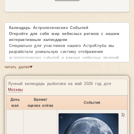
Календарь Астрологических Событий
Откройте для себя мир небесных ритмов с нашим
интерактивным календарем
Специально для участников нашего АстроКлуба мы
разработали уникальную систему отображения
астрологических событий и важных небесных явлений.
Наш календарь предоставляет полную картину
читать далее
▼
космических влияний, позволяя вам планировать свою
жизнь в гармонии с движением планет и звезд.
Лунный календарь рыболова на май 2026 год для
Возможности календаря:
Москвы
• Детальная информация о событиях
— точное время
начала и завершения каждого астрологического явления
День
Время/
События
• Удобная навигация
мая
оценка клёва
— легко перелистывайте месяцы
и находите нужные даты
1)
• Наглядное представление
— все события
отображаются в понятном и красивом формате
• Продолжительность явлений
— видите, как долго