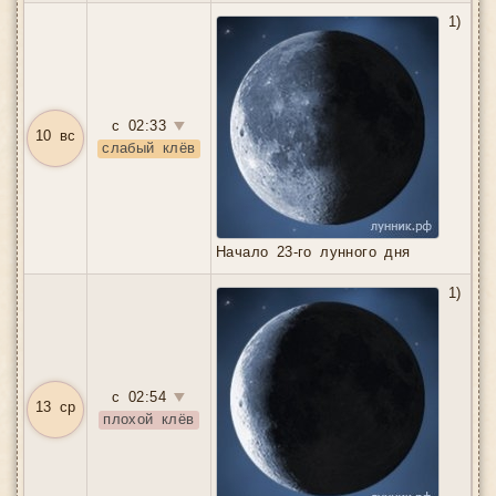
1)
с 02:33
▼
10 вс
слабый клёв
Начало 23-го лунного дня
1)
с 02:54
▼
13 ср
плохой клёв