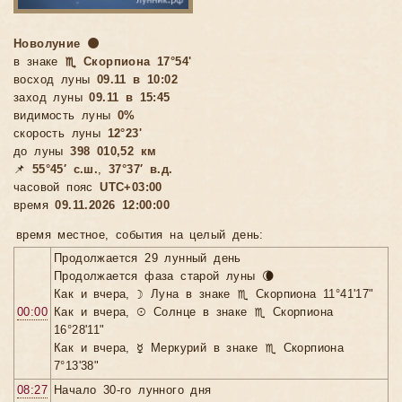
Новолуние 🌑
в знаке
♏ Скорпиона 17°54'
восход луны
09.11 в 10:02
заход луны
09.11 в 15:45
видимость луны
0%
скорость луны
12°23'
до луны
398 010,52 км
📌
55°45′ с.ш.
,
37°37′ в.д.
часовой пояс
UTC+03:00
время
09.11.2026 12:00:00
время местное, cобытия на целый день:
Продолжается 29 лунный день
Продолжается фаза старой луны 🌘
Как и вчера, ☽ Луна в знаке ♏ Скорпиона 11°41'17"
00:00
Как и вчера, ☉ Солнце в знаке ♏ Скорпиона
16°28'11"
Как и вчера, ☿ Меркурий в знаке ♏ Скорпиона
7°13'38"
08:27
Начало 30-го лунного дня