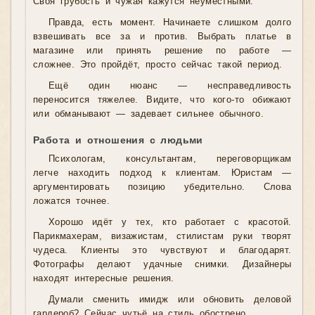
Своя грубость и чужая кажутся неуместными.
Правда, есть момент. Начинаете слишком долго
взвешивать все за и против. Выбрать платье в
магазине или принять решение по работе —
сложнее. Это пройдёт, просто сейчас такой период.
Ещё один нюанс — несправедливость
переносится тяжелее. Видите, что кого-то обижают
или обманывают — задевает сильнее обычного.
Работа и отношения с людьми
Психологам, консультантам, переговорщикам
легче находить подход к клиентам. Юристам —
аргументировать позицию убедительно. Слова
ложатся точнее.
Хорошо идёт у тех, кто работает с красотой.
Парикмахерам, визажистам, стилистам руки творят
чудеса. Клиенты это чувствуют и благодарят.
Фотографы делают удачные снимки. Дизайнеры
находят интересные решения.
Думали сменить имидж или обновить деловой
гардероб? Сейчас чутьё на стиль обострено.