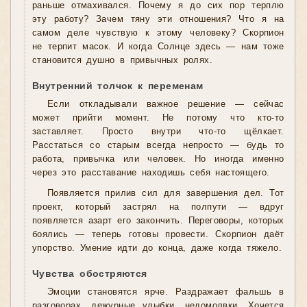
раньше отмахивался. Почему я до сих пор терплю
эту работу? Зачем тяну эти отношения? Что я на
самом деле чувствую к этому человеку? Скорпион
не терпит масок. И когда Солнце здесь — нам тоже
становится душно в привычных ролях.
Внутренний толчок к переменам
Если откладывали важное решение — сейчас
может прийти момент. Не потому что кто-то
заставляет. Просто внутри что-то щёлкает.
Расстаться со старым всегда непросто — будь то
работа, привычка или человек. Но иногда именно
через это расставание находишь себя настоящего.
Появляется прилив сил для завершения дел. Тот
проект, который застрял на полпути — вдруг
появляется азарт его закончить. Переговоры, которых
боялись — теперь готовы провести. Скорпион даёт
упорство. Умение идти до конца, даже когда тяжело.
Чувства обостряются
Эмоции становятся ярче. Раздражает фальшь в
разговорах, дежурные улыбки, недомолвки. Хочется