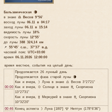
Бальзамическая 🌘
в знаке
♎ Весов 9°56'
восход луны
06.11 в 04:17
заход луны
06.11 в 15:14
видимость луны
18%
скорость луны
12°55'
до луны
388 324,14 км
📌
55°45′ с.ш.
,
37°37′ в.д.
часовой пояс
UTC+03:00
время
06.11.2026 12:00:00
время местное, cобытия на целый день:
Продолжается 26 лунный день
Продолжается фаза старой луны 🌘
Как и вчера, ☽ Луна в знаке ♎ Весов 3°27'21"
00:00
Как и вчера, ☉ Солнце в знаке ♏ Скорпиона
13°27'31"
Как и вчера, ☿ Меркурий в знаке ♏ Скорпиона
10°32'20"
00:46
Конец аспекта ☽ Луна [180°] ♆ Нептун (178°6'36")