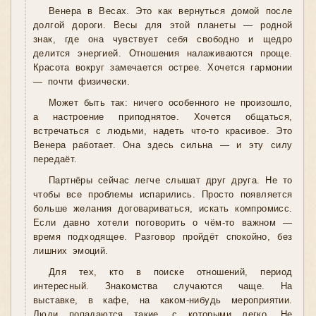
Венера в Весах. Это как вернуться домой после
долгой дороги. Весы для этой планеты — родной
знак, где она чувствует себя свободно и щедро
делится энергией. Отношения налаживаются проще.
Красота вокруг замечается острее. Хочется гармонии
— почти физически.
Может быть так: ничего особенного не произошло,
а настроение приподнятое. Хочется общаться,
встречаться с людьми, надеть что-то красивое. Это
Венера работает. Она здесь сильна — и эту силу
передаёт.
Партнёры сейчас легче слышат друг друга. Не то
чтобы все проблемы испарились. Просто появляется
больше желания договариваться, искать компромисс.
Если давно хотели поговорить о чём-то важном —
время подходящее. Разговор пройдёт спокойно, без
лишних эмоций.
Для тех, кто в поиске отношений, период
интересный. Знакомства случаются чаще. На
выставке, в кафе, на каком-нибудь мероприятии.
Люди попадаются такие, с которыми легко. Не