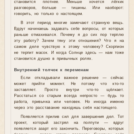
становится плотнее. Меньше хочется лёгких
разговоров, больше — тишины. Или наоборот:
говорить, но только о настоящем.
В этот период многие замечают странную вещь.
Вдруг начинаешь задавать себе вопросы, от которых
раньше отмахивался. Почему я до сих пор терплю
эту работу? Зачем тяну эти отношения? Что я на
самом деле чувствую к этому человеку? Скорпион
не терпит масок. И когда Солнце здесь — нам тоже
становится душно в привычных ролях.
Внутренний толчок к переменам
Если откладывали важное решение — сейчас
может прийти момент. Не потому что кто-то
заставляет. Просто внутри что-то щёлкает.
Расстаться со старым всегда непросто — будь то
работа, привычка или человек. Но иногда именно
через это расставание находишь себя настоящего.
Появляется прилив сил для завершения дел. Тот
проект, который застрял на полпути — вдруг
появляется азарт его закончить. Переговоры, которых