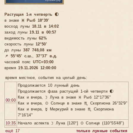
Растущая 1-я четверть 🌓
в знаке
♓ Рыб 18°39'
восход луны
18.11 в 14:02
заход луны
19.11 в 00:57
видимость луны
62%
скорость луны
12°50'
до луны
387 748,08 км
📌
55°45′ с.ш.
,
37°37′ в.д.
часовой пояс
UTC+03:00
время
19.11.2026 12:00:00
время местное, cобытия на целый день:
Продолжается 10 лунный день
Продолжается фаза растущей 1-ой четверти 🌓
Как и вчера, ☽ Луна в знаке ♓ Рыб 12°17'36"
00:00
Как и вчера, ☉ Солнце в знаке ♏ Скорпиона 26°32'9"
Как и вчера, ☿ Меркурий в знаке ♏ Скорпиона
7°16'14"
10:35
Начало аспекта ☽ Луна [120°] ☉ Солнце (110°55'48")
ещё 17
только лунные события