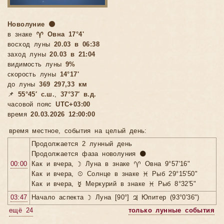
Новолуние 🌑
в знаке
♈ Овна 17°4'
восход луны
20.03 в 06:38
заход луны
20.03 в 21:04
видимость луны
9%
скорость луны
14°17'
до луны
369 297,33 км
📌
55°45′ с.ш.
,
37°37′ в.д.
часовой пояс
UTC+03:00
время
20.03.2026 12:00:00
время местное, cобытия на целый день:
Продолжается 2 лунный день
Продолжается фаза новолуния 🌑
00:00
Как и вчера, ☽ Луна в знаке ♈ Овна 9°57'16"
Как и вчера, ☉ Солнце в знаке ♓ Рыб 29°15'50"
Как и вчера, ☿ Меркурий в знаке ♓ Рыб 8°32'5"
03:47
Начало аспекта ☽ Луна [90°] ♃ Юпитер (93°0'36")
ещё 24
только лунные события