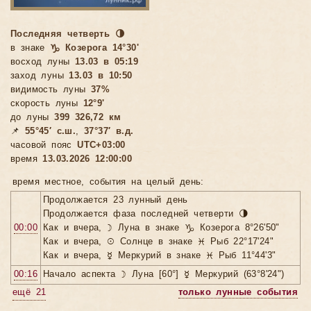
Последняя четверть 🌗
в знаке
♑ Козерога 14°30'
восход луны
13.03 в 05:19
заход луны
13.03 в 10:50
видимость луны
37%
скорость луны
12°9'
до луны
399 326,72 км
📌
55°45′ с.ш.
,
37°37′ в.д.
часовой пояс
UTC+03:00
время
13.03.2026 12:00:00
время местное, cобытия на целый день:
Продолжается 23 лунный день
Продолжается фаза последней четверти 🌗
00:00
Как и вчера, ☽ Луна в знаке ♑ Козерога 8°26'50"
Как и вчера, ☉ Солнце в знаке ♓ Рыб 22°17'24"
Как и вчера, ☿ Меркурий в знаке ♓ Рыб 11°44'3"
00:16
Начало аспекта ☽ Луна [60°] ☿ Меркурий (63°8'24")
ещё 21
только лунные события