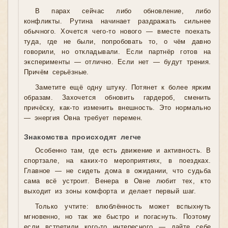
В парах сейчас либо обновление, либо
конфликты. Рутина начинает раздражать сильнее
обычного. Хочется чего-то нового — вместе поехать
туда, где не были, попробовать то, о чём давно
говорили, но откладывали. Если партнёр готов на
эксперименты — отлично. Если нет — будут трения.
Причём серьёзные.
Заметите ещё одну штуку. Потянет к более ярким
образам. Захочется обновить гардероб, сменить
причёску, как-то изменить внешность. Это нормально
— энергия Овна требует перемен.
Знакомства происходят легче
Особенно там, где есть движение и активность. В
спортзале, на каких-то мероприятиях, в поездках.
Главное — не сидеть дома в ожидании, что судьба
сама всё устроит. Венера в Овне любит тех, кто
выходит из зоны комфорта и делает первый шаг.
Только учтите: влюблённость может вспыхнуть
мгновенно, но так же быстро и погаснуть. Поэтому
если встретили кого-то интересного — дайте себе