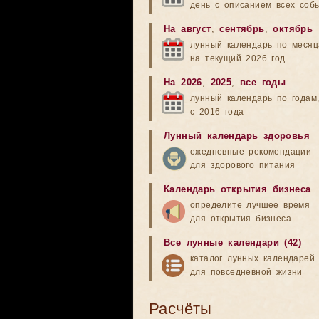
день с описанием всех соб
На август
,
сентябрь
,
октябрь
лунный календарь по меся
на текущий 2026 год
На 2026
,
2025
,
все годы
лунный календарь по годам
с 2016 года
Лунный календарь здоровья
ежедневные рекомендации
для здорового питания
Календарь открытия бизнеса
определите лучшее время
для открытия бизнеса
Все лунные календари (42)
каталог лунных календарей
для повседневной жизни
Расчёты