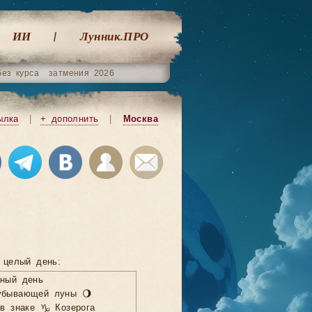
ИИ
Лунник.ПРО
без курса
затмения 2026
ылка
|
+ дополнить
|
Москва
 целый день:
нный день
убывающей луны 🌖
 в знаке ♑ Козерога