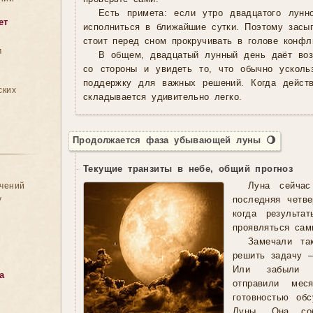
Есть примета: если утро двадцатого лунн
ет
исполниться в ближайшие сутки. Поэтому зас
стоит перед сном прокручивать в голове конфл
м
В общем, двадцатый лунный день даёт воз
со стороны и увидеть то, что обычно усколь
поддержку для важных решений. Когда действ
ских
складывается удивительно легко.
Продолжается фаза убывающей луны 🌖
Текущие транзиты в небе, общий прогноз
ачений
Луна сейча
у
последняя четв
когда результа
проявляться сам
Замечали та
решить задачу 
Или забыли п
а
отправили ме
готовностью об
Луны. Она со