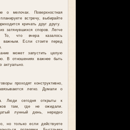
е о мелочах. Поверхностная
планируете встречу, выбирайте
риходится кричать друг другу.
из затянувшихся споров. Легче
. То, что вчера казалось
м важным. Если стоите перед
.
ание может запустить целую
но. В отношениях важнее быть
о актуально.
оворы проходят конструктивно,
авязываются легко. Думали о
а. Люди сегодня открыты к
иков там, где не ожидали.
цатый лунный день, нередко
о, но только если действуете
ернуться потерями. Быстрыми