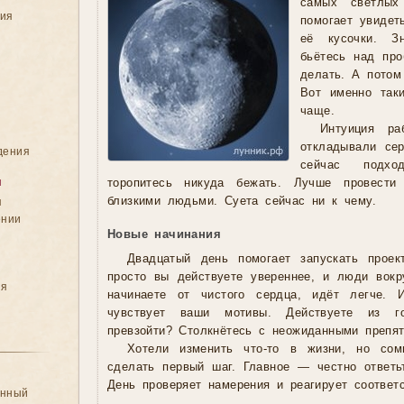
самых светлых
ния
помогает увидет
её кусочки. З
бьётесь над про
делать. А потом
Вот именно так
чаще.
Интуиция ра
откладывали се
дения
сейчас подх
я
торопитесь никуда бежать. Лучше провест
близкими людьми. Суета сейчас ни к чему.
я
ении
Новые начинания
Двадцатый день помогает запускать прое
просто вы действуете увереннее, и люди вокру
ия
начинаете от чистого сердца, идёт легче. 
чувствует ваши мотивы. Действуете из г
превзойти? Столкнётесь с неожиданными препят
Хотели изменить что-то в жизни, но сом
сделать первый шаг. Главное — честно ответь
День проверяет намерения и реагирует соответс
анный