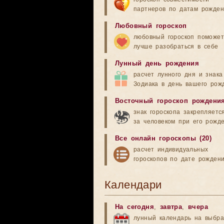
партнеров по датам рожде
Любовный гороскоп
любовный гороскоп поможет
лучше разобраться в себе
Лунный день рождения
расчет лунного дня и знака
Зодиака в день вашего рож
Восточный гороскоп рождени
знак гороскопа закрепляетс
за человеком при его рожд
Все онлайн гороскопы (20)
расчет индивидуальных
гороскопов по дате рожден
Календари
На сегодня
,
завтра
,
вчера
лунный календарь на выбр