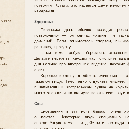
потерями. Кстати, это касается даже мелочей
намерения.
кое
ловека
Здоровье
Физически день обычно проходит ровн
позвоночнику — он сейчас уязвим. Не таскай
ы
движений. Если занимаетесь спортом, выбира
годам
растяжку, прогулку.
Глаза тоже требуют бережного отношения
при
Делайте перерывы каждый час, смотрите вдаль
иака
дня больше про внутреннее видение, поэтому ф
стоит.
Хорошее время для лёгкого очищения — ра
ых
тяжёлой пищи. Тело легко отпускает лишнее, г
одам
к целителям и экстрасенсам лучше не ходит
много энергии и потом чувствовать себя опуст
в
Сны
Сновидения в эту ночь бывают очень яр
сбываются. Некоторые люди специально н
определённую тему — и действительно видят 
ний
проверьте сами.