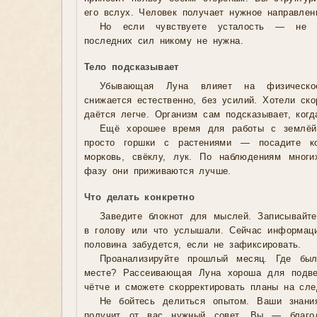
его вслух. Человек получает нужное направлен
Но если чувствуете усталость — не 
последних сил никому не нужна.
Тело подсказывает
Убывающая Луна влияет на физическое
снижается естественно, без усилий. Хотели ск
даётся легче. Организм сам подсказывает, когд
Ещё хорошее время для работы с землёй
просто горшки с растениями — посадите ко
морковь, свёклу, лук. По наблюдениям мног
фазу они приживаются лучше.
Что делать конкретно
Заведите блокнот для мыслей. Записывайте
в голову или что услышали. Сейчас информац
половина забудется, если не зафиксировать.
Проанализируйте прошлый месяц. Где был
месте? Рассеивающая Луна хороша для подвед
чётче и сможете скорректировать планы на сл
Не бойтесь делиться опытом. Ваши знания
получит от вас нужный совет. Вы — благо