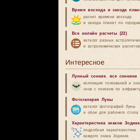
Время восхода и захода план
расчет времени восхода
и захода планет по города
Все онлайн расчеты (22)
каталог разных астрологиче
и астрономических расчетов
Интересное
Лунный сонник
,
все сонники
коллекция толкований и зн
снов с поиском по алфавит
Фотогалерея Луны
каталог фотографий Луны
и обои для рабочего стола
Характеристика знаков Зодиак
подробная характеристика
каждого знака Зодиака