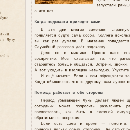
запустили раньш
а что нет.
м
Луне
Когда подсказки приходят сами
В эти дни многие замечают странную
вании
появляется будто сама собой. Коллега вскольз
с и Луну
вы как раз думали. В магазине попадается
Случайный разговор даёт подсказку.
Дело не в мистике. Просто ваше вни
тей и
восприятие. Мозг схватывает то, что ран
старайтесь больше общаться. Встречи, звонки,
А вот уходить в изоляцию невыгодно. Упустите 
И ещё момент. Если к вам обращаются за
Когда объясняешь что-то другому, сам лучше п
Помощь работает в обе стороны
Период убывающей Луны делает людей ще
сотрудник может попросить разъяснить р
посоветовать, как быть в сложной ситуа
обратиться с вопросом.
Если есть силы и время — помогите. 
приносит пользу обеим сторонам. Вы структури