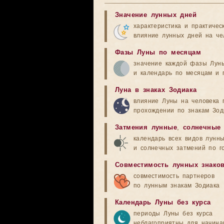
Значение лунных дней
характеристика и практичес
влияние лунных дней на че
Фазы Луны по месяцам
значение каждой фазы Лун
и календарь по месяцам и 
Луна в знаках Зодиака
влияние Луны на человека 
прохождении по знакам Зод
Затмения лунные
,
солнечные
календарь всех видов лунн
и солнечных затмений по г
Совместимость лунных знако
совместимость партнеров
по лунным знакам Зодиака
Календарь Луны без курса
периоды Луны без курса
неблагоприятны для начина