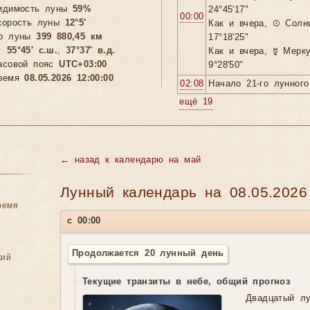
идимость луны
59%
24°45'17"
00:00
корость луны
12°5'
Как и вчера, ☉ Солн
о луны
399 880,45 км
17°18'25"

55°45′ с.ш.
,
37°37′ в.д.
Как и вчера, ☿ Мерк
асовой пояс
UTC+03:00
9°28'50"
ремя
08.05.2026 12:00:00
02:08
Начало 21-го лунного
ещё 19
←
назад к календарю на май
Лунный календарь на 08.05.2026
ремя
с 00:00
Продолжается 20 лунный день
кий
Текущие транзиты в небе, общий прогноз
Двадцатый лу