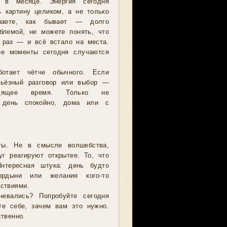
 в месяце. Энергия сегодня
ь картину целиком, а не только
наете, как бывает — долго
блемой, не можете понять, что
 раз — и всё встало на места.
ие моменты сегодня случаются
ботает чётче обычного. Если
рьёзный разговор или выбор —
одящее время. Только не
и день спокойно, дома или с
кты. Не в смысле волшебства,
г реагируют открытее. То, что
Интересная штука: день будто
ордыни или желания кого-то
ствиями.
невались? Попробуйте сегодня
те себе, зачем вам это нужно.
твенно.