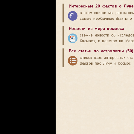
Интересные 20 фактов о Луне
в этом списке мы расскаже
самые необычные факты о 
Новости из мира космоса
свежие новости об исследо
Космоса, о полетах на Мар
Все статьи по астрологии (50)
список всех интересных ста
фактов про Луну и Космос