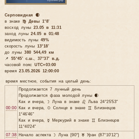
Серповидная 🌒
в знаке
♍ Девы 1°8'
восход луны
23.05 в 11:31
заход луны
24.05 в 01:48
видимость луны
49%
скорость луны
13°18'
до луны
380 544,49 км
📌
55°45′ с.ш.
,
37°37′ в.д.
часовой пояс
UTC+03:00
время
23.05.2026 12:00:00
время местное, cобытия на целый день:
Продолжается 7 лунный день
Продолжается фаза молодой луны 🌒
Как и вчера, ☽ Луна в знаке ♌ Льва 24°25'53"
00:00
Как и вчера, ☉ Солнце в знаке ♊ Близнецов
1°46'46"
Как и вчера, ☿ Меркурий в знаке ♊ Близнецов
11°40'24"
07:38
Начало аспекта ☽ Луна [90°] ♅ Уран (87°10'12")