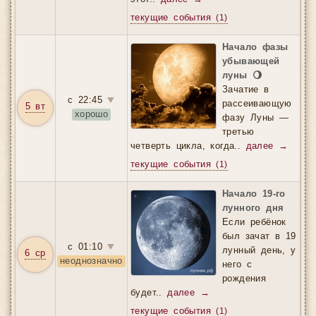
текущие события
(1)
Начало фазы
убывающей
луны 🌖
Зачатие в
с 22:45
▼
рассеивающую
5 вт
хорошо
фазу Луны —
третью
четверть цикла, когда..
далее →
текущие события
(1)
Начало 19-го
лунного дня
Если ребёнок
был зачат в 19
с 01:10
▼
лунный день, у
6 ср
неоднозначно
него с
рождения
будет..
далее →
текущие события
(1)