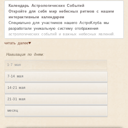
Календарь Астрологических Событий
Откройте для себя мир небесных ритмов с нашим
интерактивным календарем
Специально для участников нашего АстроКлуба мы
разработали уникальную систему отображения
астрологических событий и важных небесных явлений.
Наш календарь предоставляет полную картину
читать далее
▼
космических влияний, позволяя вам планировать свою
жизнь в гармонии с движением планет и звезд.
Навигация по дням:
Возможности календаря:
1-7 мая
• Детальная информация о событиях
— точное время
начала и завершения каждого астрологического явления
7-14 мая
• Удобная навигация
— легко перелистывайте месяцы
и находите нужные даты
14-21 мая
• Наглядное представление
— все события
отображаются в понятном и красивом формате
21-31 мая
• Продолжительность явлений
— видите, как долго
будет действовать то или иное космическое влияние
месяц
Календарь включает фазы Луны, ретроградные периоды
планет, аспекты, ингрессии и другие значимые