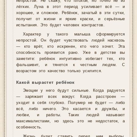
непростой. Не скажу, что плохой, но точно не из
лёгких. Луна в этот период усиливает всё — и
хорошее, и сложное. Ребёнок, зачатый в эти сутки,
получит от жизни и яркие краски, и серьёзные
испытания. Это будет человек контрастов.
Характер у такого малыша сформируется
непростой. Он будет чувствовать людей насквозь
— кто врёт, кто искренен, кто чего хочет. Эта
способность проявится рано. Уже в детстве вы
заметите: ребёнок интуитивно избегает тех, кто
фальшивит, и тянется к честным людям. С
возрастом это качество только усилится.
Какой вырастет ребёнок
Эмоции у него будут сильные. Когда радуется
— заряжает всех вокруг. Когда расстроен —
уходит в себя глубоко. Полумер не будет — либо
всё, либо ничего. Это касается и дружбы, и
любви, и работы. Таких людей называют
максималистами, но здесь это не недостаток, а
особенность.
Жизнь будет ставить перед ним выборы.