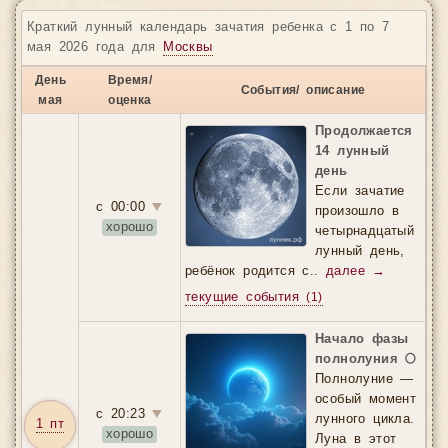
астрологические события. Незаменимый инструмент для
Краткий лунный календарь зачатия ребенка с 1 по 7
практикующих астрологов и всех, кто стремится жить в
мая 2026 года для
Москвы
согласии с космическими ритмами.
Узнать подробности
→
День
Время/
События/ описание
Ниже представлен скриншот интерфейса.
мая
оценка
Продолжается
14 лунный
день
Если зачатие
с 00:00
▼
произошло в
хорошо
четырнадцатый
лунный день,
ребёнок родится с..
далее →
текущие события
(1)
Начало фазы
полнолуния 🌕
Полнолуние —
особый момент
с 20:23
▼
лунного цикла.
1 пт
хорошо
Луна в этот