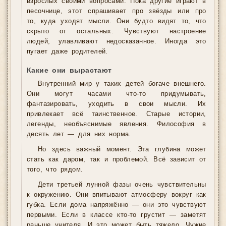
взрослых своими вопросами. Пока другие играют в
песочнице, этот спрашивает про звёзды или про
то, куда уходят мысли. Они будто видят то, что
скрыто от остальных. Чувствуют настроение
людей, улавливают недосказанное. Иногда это
пугает даже родителей.
Какие они вырастают
Внутренний мир у таких детей богаче внешнего.
Они могут часами что-то придумывать,
фантазировать, уходить в свои мысли. Их
привлекает всё таинственное. Старые истории,
легенды, необъяснимые явления. Философия в
десять лет — для них норма.
Но здесь важный момент. Эта глубина может
стать как даром, так и проблемой. Всё зависит от
того, что рядом.
Дети третьей лунной фазы очень чувствительны
к окружению. Они впитывают атмосферу вокруг как
губка. Если дома напряжённо — они это чувствуют
первыми. Если в классе кто-то грустит — заметят
раньше учителя. И это может быть тяжело. Чужие