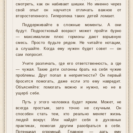
смотреть, как он набивает шишки. Но именно через
свой опыт он научится отличать важное от
второстепенного. Гиперопека таких детей ломает.
Поддерживайте в сложные моменты. А они
будут. Подростковый возраст может пройти бурно
— максимализм плюс гормоны дают взрывную
смесь. Просто будьте рядом. Не читайте нотации,
а слушайте. Когда ему нужен будет совет — он
сам попросит.
Учите различать, где его ответственность, а где
— чужая. Такие дети склонны брать на себя чужие
проблемы. Друг попал в неприятности? Он первый
бросится помогать, даже если это ему навредит.
Объясняйте: помогать можно и нужно, но не в
ущерб себе.
Путь у этого человека будет ярким. Может, не
всегда простым, зато точно не скучным. Он
способен стать тем, кто реально меняет жизнь
людей вокруг. Или найдёт себя в духовных
практиках, помогая другим разобраться в себе.
Потенциал огромный. Главное — дать ему