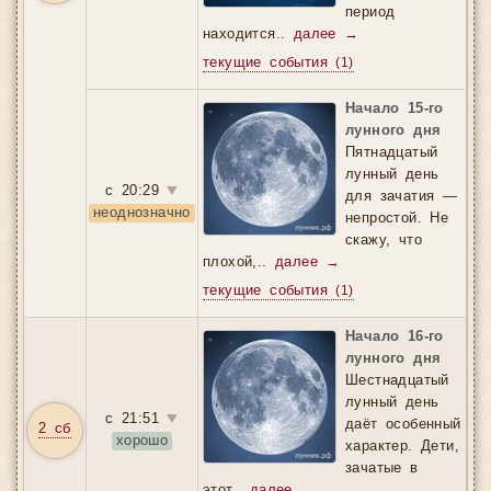
период
находится..
далее →
текущие события
(1)
Начало 15-го
лунного дня
Пятнадцатый
лунный день
с 20:29
▼
для зачатия —
неоднозначно
непростой. Не
скажу, что
плохой,..
далее →
текущие события
(1)
Начало 16-го
лунного дня
Шестнадцатый
лунный день
с 21:51
▼
даёт особенный
2 сб
хорошо
характер. Дети,
зачатые в
этот..
далее →