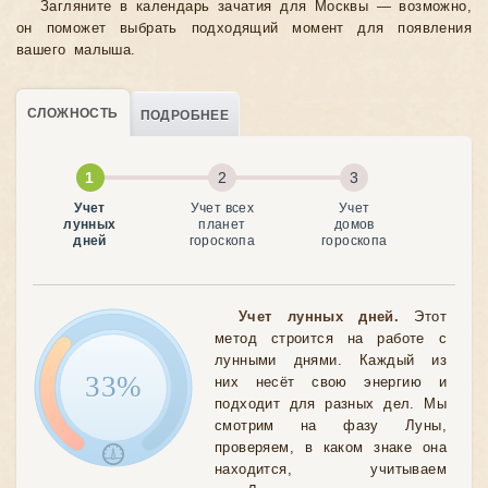
Загляните в календарь зачатия для Москвы — возможно,
он поможет выбрать подходящий момент для появления
вашего малыша.
СЛОЖНОСТЬ
ПОДРОБНЕЕ
Учет
Учет всех
Учет
лунных
планет
домов
дней
гороскопа
гороскопа
Учет лунных дней.
Этот
метод строится на работе с
лунными днями. Каждый из
33%
них несёт свою энергию и
подходит для разных дел. Мы
смотрим на фазу Луны,
проверяем, в каком знаке она
находится, учитываем