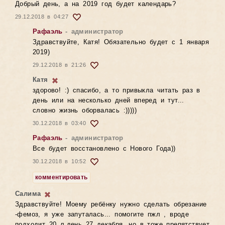
Добрый день, а на 2019 год будет календарь?
29.12.2018 в 04:27
Рафаэль
- администратор
Здравствуйте, Катя! Обязательно будет с 1 января
2019)
29.12.2018 в 21:26
Катя
здорово! :) спасибо, а то привыкла читать раз в
день или на несколько дней вперед и тут...
словно жизнь оборвалась :)))))
30.12.2018 в 03:40
Рафаэль
- администратор
Все будет восстановлено с Нового Года))
30.12.2018 в 10:52
комментировать
Салима
Здравствуйте! Моему ребёнку нужно сделать обрезание
-фемоз, я уже запуталась... помогите пжл , вроде
подходит 20 л.день 27 декабря, но в тоже препятствует