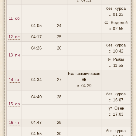
с 07:51
без курса
с 01:23
11 сб
♒ Водолей
04:05
24
с 02:55
12 вс
04:17
25
без курса
04:26
26
с 10:42
13 пн
♓ Рыбы
с 11:55
Бальзамическая
14 вт
04:34
27
🌘
с 04:29
без курса
04:40
28
с 16:07
15 ср
♈ Овен
с 17:03
16 чт
04:47
29
без курса
04:55
30