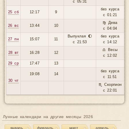
с 05:31
без курса
25 сб
12:17
9
с 01:21
♍ Дева
26 вс
13:44
10
с 04:04
Выпуклая 🌔
без курса
27 пн
15:07
11
с 21:53
с 14:12
♎ Весы
28 вт
16:28
12
с 12:02
29 ср
17:47
13
без курса
19:08
14
с 11:51
30 чт
♏ Скорпион
с 22:01
Лунные календари на другие месяцы 2026
январь
февраль
март
апрель