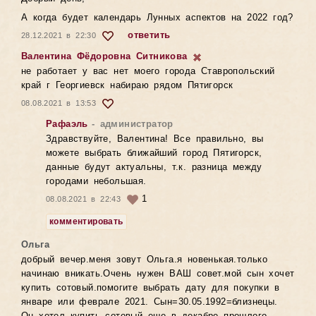
А когда будет календарь Лунных аспектов на 2022 год?
ответить
28.12.2021 в 22:30
Валентина Фёдоровна Ситникова
не работает у вас нет моего города Ставропольский
край г Георгиевск набираю рядом Пятигорск
08.08.2021 в 13:53
Рафаэль
- администратор
Здравствуйте, Валентина! Все правильно, вы
можете выбрать ближайший город Пятигорск,
данные будут актуальны, т.к. разница между
городами небольшая.
1
08.08.2021 в 22:43
комментировать
Ольга
добрый вечер.меня зовут Ольга.я новенькая.только
начинаю вникать.Очень нужен ВАШ совет.мой сын хочет
купить сотовый.помогите выбрать дату для покупки в
январе или феврале 2021. Сын=30.05.1992=близнецы.