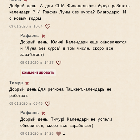
Добрый день. А для США Филадельфия будут работать
календари ? И График Луны без курса? Благодарю. И
с новым годом
09.01.2020 в 10:04
Рафаэль
Добрый день, Юлия! Календари еще обновляются
и "Луна без курса" в том числе, скоро все
заработает)
09.01.2020 в 14:27
комментировать
Тимур
Добрый день.Для региона Ташкент,календарь не
работает.
08.01.2020 в 06:46
Рафаэль
Добрый день, Тимур! Календари не успели
обновиться, скоро все заработает)
1
09.01.2020 в 14:26