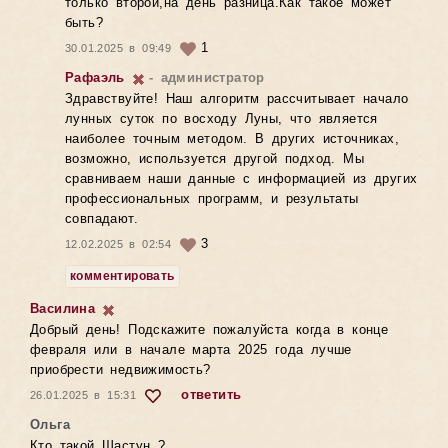
только второй,на день разница.Как такое может
быть?
1
30.01.2025 в 09:49
Рафаэль
- администратор
Здравствуйте! Наш алгоритм рассчитывает начало
лунных суток по восходу Луны, что является
наиболее точным методом. В других источниках,
возможно, используется другой подход. Мы
сравниваем наши данные с информацией из других
профессиональных программ, и результаты
совпадают.
3
12.02.2025 в 02:54
комментировать
Василина
Добрый день! Подскажите пожалуйста когда в конце
февраля или в начале марта 2025 года лучше
приобрести недвижимость?
ответить
26.01.2025 в 15:31
Ольга
Кто такой Шастун ?