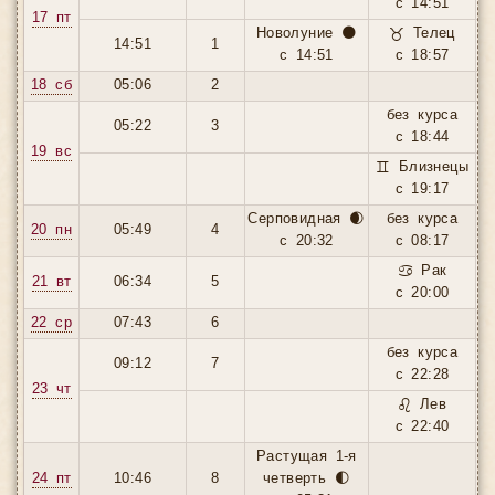
с 14:51
17 пт
Новолуние 🌑
♉ Телец
14:51
1
с 14:51
с 18:57
18 сб
05:06
2
без курса
05:22
3
с 18:44
19 вс
♊ Близнецы
с 19:17
Серповидная 🌒
без курса
20 пн
05:49
4
с 20:32
с 08:17
♋ Рак
21 вт
06:34
5
с 20:00
22 ср
07:43
6
без курса
09:12
7
с 22:28
23 чт
♌ Лев
с 22:40
Растущая 1-я
24 пт
10:46
8
четверть 🌓