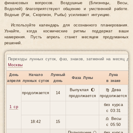
финансовых вопросов. Воздушные (Близнецы, Весы,
Водолей) благоприятствуют общению и умственной работе.
Водные (Рак, Скорпион, Рыбы) усиливают интуицию.
Используйте календарь для осознанного планирования.
Узнайте, когда космические ритмы поддержат ваши
намерения. Пусть апрель станет месяцем продуманных
решений.
Переходы лунных суток, фаз, знаков, затмений на месяц дл
Москвы
День
Начало
Лунный
Луна
Фаза Луны
З
апреля
лунных суток
день
в знаке
Выпуклая 🌔
♍ Дева
продолжается
14
продолжается
продолжается
без курса
1 ср
с 03:31
♎ Весы
18:42
15
с 05:50
Полнолуние 🌕
без курса