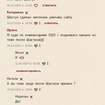
ответить
04.10.2024 в 13:26
Катеринка
Шастун сделал неплохую рекламу сайту
1
ответить
10.07.2024 в 16:34
Ирина
Я судя по комментариям 2023 г поздновато пришла но
тоже после Шастуна))))
1
29.04.2024 в 20:56
Моня
И я)))
1
11.05.2024 в 02:38
комментировать
Натали
А вы тоже сюда после Шастуна пришли ?
2
17.05.2023 в 19:54
Надюша
Да)