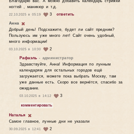
Благодарю вас. А можно добавить календарь стрижки
ногтей , маникюр и т.д.
3
ответить
22.10.2025 в 05:19
Анна
Добрый день! Подскажите, будет ли сайт предним?
Пользуюсь им уже много лет! Сайт очень удобный,
много информации!
2
03.10.2025 в 10:30
Рафаэль
- администратор
Здравствуйте, Анна! Информация по лунным
календарям для остальных городов ещё
загружается, можете пока выбрать Москву, там
уже данные есть. Скоро все вернётся, спасибо за
ожидание.
3
03.10.2025 в 14:12
комментировать
Наталья
Самое главное, лунные дни не указали
2
30.09.2025 в 12:41