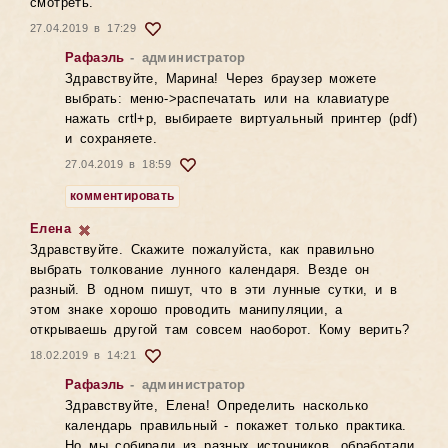
смотреть.
27.04.2019 в 17:29
Рафаэль
- администратор
Здравствуйте, Марина! Через браузер можете
выбрать: меню->распечатать или на клавиатуре
нажать crtl+p, выбираете виртуальный принтер (pdf)
и сохраняете.
27.04.2019 в 18:59
комментировать
Елена
Здравствуйте. Скажите пожалуйста, как правильно
выбрать толкование лунного календаря. Везде он
разный. В одном пишут, что в эти лунные сутки, и в
этом знаке хорошо проводить манипуляции, а
открываешь другой там совсем наоборот. Кому верить?
18.02.2019 в 14:21
Рафаэль
- администратор
Здравствуйте, Елена! Определить насколько
календарь правильный - покажет только практика.
Но мы собирали из разных источников, обработали