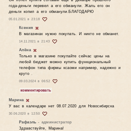
Он хотел купить сотовый еще в декабре прошлого
года-деньги перевел а его обманули. Жаль его он
деньги копил а его обманули.БЛАГОДАРЮ
05.01.2021 в 23:18
Ксения
В магазинах нужно покупать. И никто не обманет.
14.11.2021 в 21:43
Алёна
Только в магазине покупайте сейчас цены на
любой бюджет можно купить функциональный
телефон типа фирмы ксаоми например, надежно и
круто .
09.03.2024 в 06:52
комментировать
Марина
У вас в календаре нет 08.07.2020 для Новосибирска
30.06.2020 в 12:50
Рафаэль
- администратор
Здравствуйте, Марина!