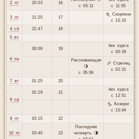
2 чт
20:03
16
с 05:11
с 11:55
♏ Скорпион
3 пт
21:25
17
с 15:10
4 сб
22:47
18
5 вс
без курса
00:09
19
с 00:29
6 пн
Рассеивающая
♐ Стрелец
🌖
с 02:31
с 05:06
7 вт
01:25
20
без курса
02:29
21
с 12:51
8 ср
♑ Козерог
с 15:04
9 чт
03:15
22
Последняя
10 пт
03:45
23
четверть 🌗