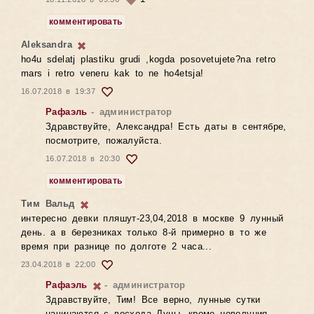
комментировать
Aleksandra
ho4u sdelatj plastiku grudi ,kogda posovetujete?na retro
mars i retro veneru kak to ne ho4etsja!
16.07.2018 в 19:37
Рафаэль
- администратор
Здравствуйте, Александра! Есть даты в сентябре,
посмотрите, пожалуйста.
16.07.2018 в 20:30
комментировать
Тим Вальд
интересно девки пляшут-23,04,2018 в москве 9 лунный
день. а в березниках только 8-й примерно в то же
время при разнице по долготе 2 часа...
23.04.2018 в 22:00
Рафаэль
- администратор
Здравствуйте, Тим! Все верно, лунные сутки