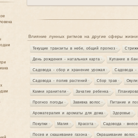
кое
ловека
Влияние лунных ритмов на другие сферы жизни
ы
годам
Текущие транзиты в небе, общий прогноз
Стриж
День рождения - натальная карта
Купание в бан
при
иака
Садовода - сбор и хранение урожая
Садовода -
Садовода - полив растений
Сбор трав
Окули
ых
одам
Камни хранители
Зачатие ребенка
Планиров
в
Прогноз погоды
Завивка волос
Питание и по
Ароматерапия и ароматы для дома
Здоровье
Покупки
Магия
Красота
Садовода - внес
Посев и скашивание газона
Окрашивание волос
ний