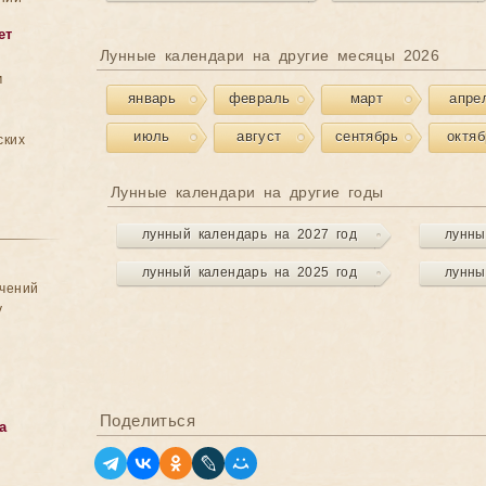
ет
Лунные календари на другие месяцы 2026
м
январь
февраль
март
апре
июль
август
сентябрь
октяб
ских
Лунные календари на другие годы
лунный календарь на 2027 год
лунны
лунный календарь на 2025 год
лунны
ачений
у
Поделиться
а