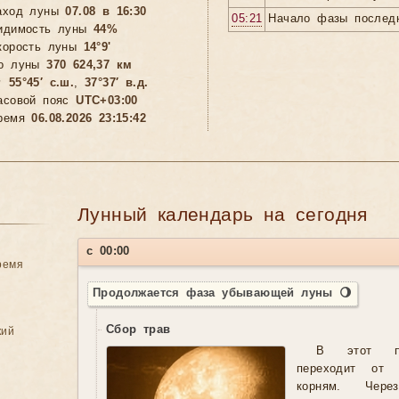
аход луны
07.08 в 16:30
05:21
Начало фазы последн
идимость луны
44%
корость луны
14°9'
о луны
370 624,37 км

55°45′ с.ш.
,
37°37′ в.д.
асовой пояс
UTC+03:00
ремя
06.08.2026 23:15:44
Лунный календарь на сегодня
с 00:00
ремя
Продолжается фаза убывающей луны 🌖
Сбор трав
кий
В этот пе
переходит от 
корням. Чер