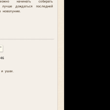
можно начинать собирать
о лучше дождаться последней
в новолунию.
"
:46
 и ушах.