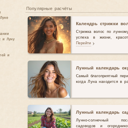
Популярные расчёты
м
Луне
Календрь стрижки во
Стрижка волос по лунному
вании
успеха в жизни, красо
с и Луну
Перейти
тей и
Лунный календарь ок
Самый благоприятный пери
когда Луна находится в 
Лунный календарь са
Лунно-солнечный пос
садоводов и огородни