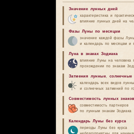
Значение лунных дней
характеристика и практичес
влияние лунных дней на че
Фазы Луны по месяцам
значение каждой фазы Лун
и календарь по месяцам и 
Луна в знаках Зодиака
влияние Луны на человека 
прохождении по знакам Зод
Затмения лунные
,
солнечные
календарь всех видов лунн
и солнечных затмений по г
Совместимость лунных знако
совместимость партнеров
по лунным знакам Зодиака
Календарь Луны без курса
периоды Луны без курса
неблагоприятны для начина