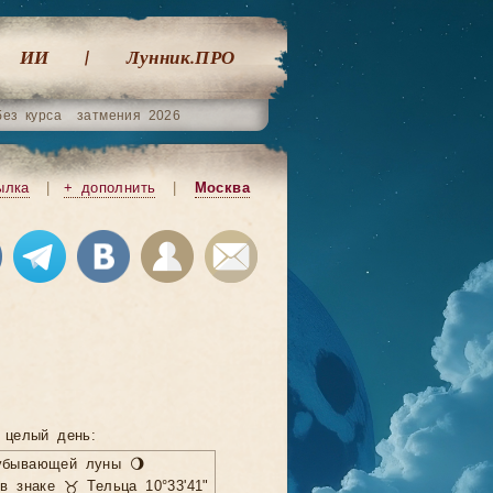
ИИ
Лунник.ПРО
без курса
затмения 2026
ылка
|
+ дополнить
|
Москва
 целый день:
убывающей луны 🌖
в знаке ♉ Тельца 10°33'41"