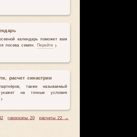
ендарь
осевной календарь поможет вам
ля посева семян.
Перейти
ти, расчет синастрии
партнёров, также называемый
з укажет на точные условия
42
гороскопы 20
расчеты 22 →