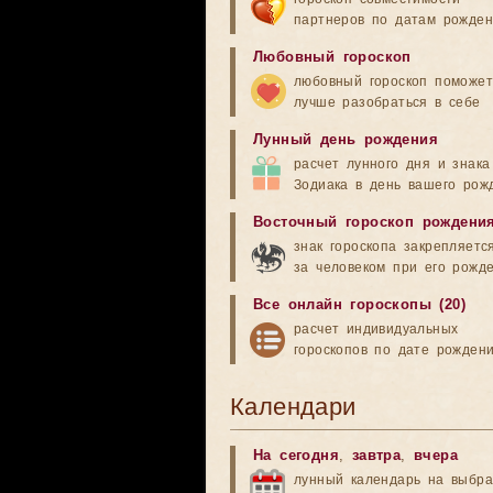
партнеров по датам рожде
Любовный гороскоп
любовный гороскоп поможет
лучше разобраться в себе
Лунный день рождения
расчет лунного дня и знака
Зодиака в день вашего рож
Восточный гороскоп рождени
знак гороскопа закрепляетс
за человеком при его рожд
Все онлайн гороскопы (20)
расчет индивидуальных
гороскопов по дате рожден
Календари
На сегодня
,
завтра
,
вчера
лунный календарь на выбр