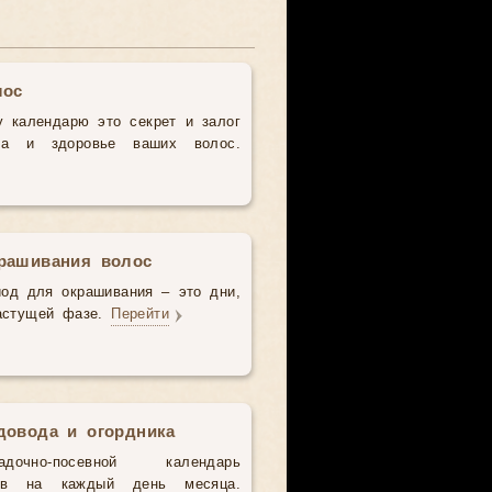
лос
 календарю это секрет и залог
та и здоровье ваших волос.
рашивания волос
од для окрашивания – это дни,
растущей фазе.
Перейти
довода и огордника
адочно-посевной календарь
ков на каждый день месяца.