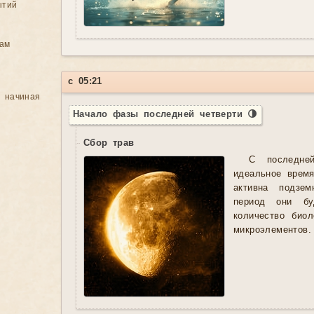
ытий
цам
с 05:21
, начиная
Начало фазы последней четверти 🌗
Сбор трав
С последне
идеальное время
активна подзе
период они бу
количество био
микроэлементов.