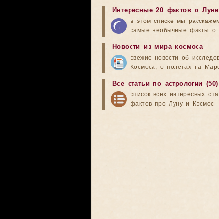
Интересные 20 фактов о Луне
в этом списке мы расскаже
самые необычные факты о 
Новости из мира космоса
свежие новости об исследо
Космоса, о полетах на Мар
Все статьи по астрологии (50)
список всех интересных ста
фактов про Луну и Космос