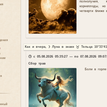
полнолуния, 
ния
корнеплоды, н
четверти ближе 
дения
Как и вчера, ☽ Луна в знаке ♉ Тельца 10°33'41
я
я
🕒 с 05.08.2026 05:35:27 — по 07.08.2026 09:07
ении
Сбор трав
Боли в горле
ия
анный