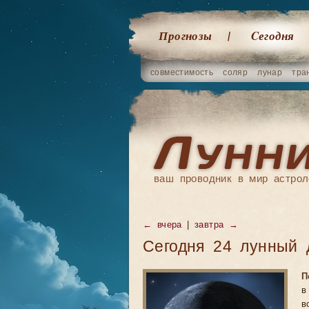
Прогнозы
Cегодня
совместимость
соляр
лунар
тра
ваш проводник в мир астрол
←
вчера
|
завтра
→
Сегодня 24 лунный 
П
в
в