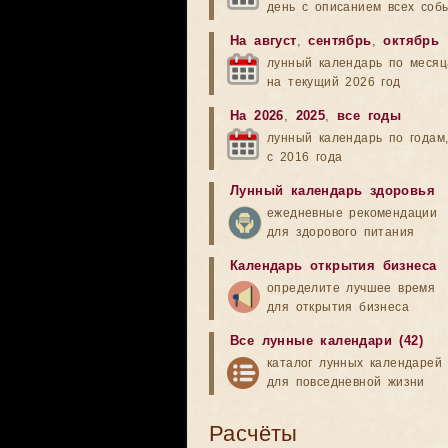
день с описанием всех соб
На август
,
сентябрь
,
октябрь
лунный календарь по меся
на текущий 2026 год
На 2026
,
2025
,
все годы
лунный календарь по годам
с 2016 года
Лунный календарь здоровья
ежедневные рекомендации
для здорового питания
Календарь открытия бизнеса
определите лучшее время
для открытия бизнеса
Все лунные календари (42)
каталог лунных календарей
для повседневной жизни
Расчёты