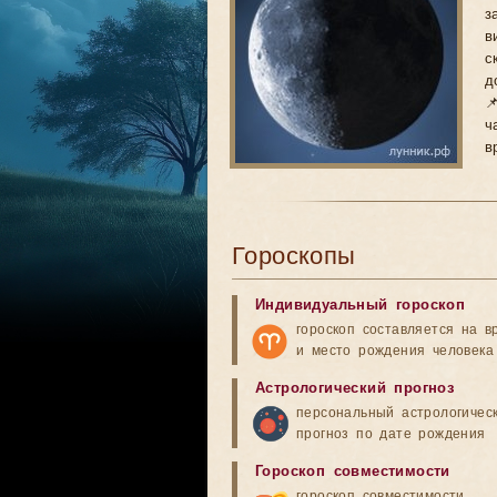
з
в
с
д

ч
в
Гороскопы
Индивидуальный гороскоп
гороскоп составляется на в
и место рождения человека
Астрологический прогноз
персональный астрологичес
прогноз по дате рождения
Гороскоп совместимости
гороскоп совместимости