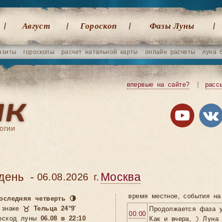
Август
Гороскоп
Фазы Луны
нзиты
гороскопы
расчет натальной карты
онлайн расчеты
луна 
впервые на сайте?
|
расс
огии
день -
Москва
06.08.2026 г.
время местное, cобытия на
оследняя четверть 🌗
 знаке
♉ Тельца 24°9'
Продолжается фаза 
00:00
осход луны
06.08 в 22:10
Как и вчера, ☽ Луна 