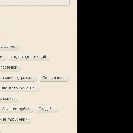
ка волос
е
Садовода - общий
 посевной
рование деревьев
Сновидения
ание пола ребенка
худение
Лечение зубов
Свадьба
ение удобрений