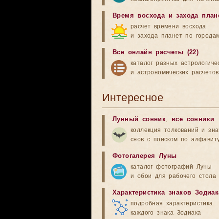
Время восхода и захода план
расчет времени восхода
и захода планет по города
Все онлайн расчеты (22)
каталог разных астрологиче
и астрономических расчетов
Интересное
Лунный сонник
,
все сонники
коллекция толкований и зн
снов с поиском по алфавит
Фотогалерея Луны
каталог фотографий Луны
и обои для рабочего стола
Характеристика знаков Зодиак
подробная характеристика
каждого знака Зодиака