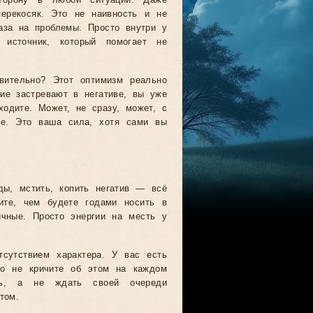
торону в любой ситуации. Даже
перекосяк. Это не наивность и не
аза на проблемы. Просто внутри у
 источник, который помогает не
ивительно? Этот оптимизм реально
гие застревают в негативе, вы уже
одите. Может, не сразу, может, с
те. Это ваша сила, хотя сами вы
ды, мстить, копить негатив — всё
ите, чем будете годами носить в
ичные. Просто энергии на месть у
сутствием характера. У вас есть
то не кричите об этом на каждом
ть, а не ждать своей очереди
том.