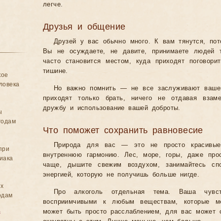
легче.
Друзья и общение
Друзей у вас обычно много. К вам тянутся, по
Вы не осуждаете, не давите, принимаете людей 
часто становится местом, куда приходят поговорит
тишине.
кое
ловека
Но важно помнить — не все заслуживают вашей
приходят только брать, ничего не отдавая взам
дружбу и использование вашей доброты.
ы
годам
Что поможет сохранить равновесие
Природа для вас — это не просто красивые 
при
внутреннюю гармонию. Лес, море, горы, даже про
иака
чаще, дышите свежим воздухом, занимайтесь сп
энергией, которую не получишь больше нигде.
ых
Про алкоголь отдельная тема. Ваша чувст
одам
восприимчивыми к любым веществам, которые м
может быть просто расслаблением, для вас может с
в