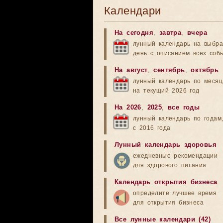
Календари
На сегодня
,
завтра
,
вчера
лунный календарь на выбр
день с описанием всех соб
На август
,
сентябрь
,
октябрь
лунный календарь по меся
на текущий 2026 год
На 2026
,
2025
,
все годы
лунный календарь по годам
с 2016 года
Лунный календарь здоровья
ежедневные рекомендации
для здорового питания
Календарь открытия бизнеса
определите лучшее время
для открытия бизнеса
Все лунные календари (42)