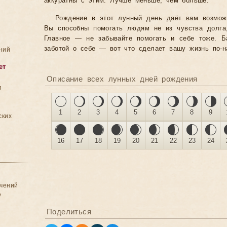
аккуратны с этим. Лучше меньше, чем больше.
Рождение в этот лунный день даёт вам возмож
Вы способны помогать людям не из чувства долга
Главное — не забывайте помогать и себе тоже. 
заботой о себе — вот что сделает вашу жизнь по-н
ний
ет
Описание всех лунных дней рождения
м
1
2
3
4
5
6
7
8
9
ских
16
17
18
19
20
21
22
23
24
ачений
у
Поделиться