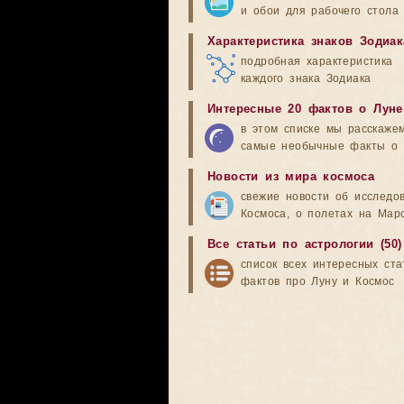
и обои для рабочего стола
Характеристика знаков Зодиак
подробная характеристика
каждого знака Зодиака
Интересные 20 фактов о Луне
в этом списке мы расскаже
самые необычные факты о 
Новости из мира космоса
свежие новости об исследо
Космоса, о полетах на Мар
Все статьи по астрологии (50)
список всех интересных ста
фактов про Луну и Космос