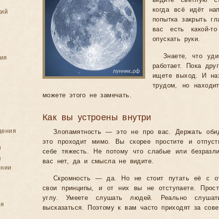
видите светлую с
когда всё идёт на
кий
попытка закрыть гл
вас есть какой-то
опускать руки.
Знаете, что уд
ния
работает. Пока дру
ищете выход. И нах
трудом, но находи
можете этого не замечать.
Как вы устроены внутри
дения
Злопамятность — это не про вас. Держать оби
это проходит мимо. Вы скорее простите и отпуст
я
себе тяжесть. Не потому что слабые или безразл
я
вас нет, да и смысла не видите.
ении
Скромность — да. Но не стоит путать её с от
свои принципы, и от них вы не отступаете. Прос
углу. Умеете слушать людей. Реально слуша
ия
высказаться. Поэтому к вам часто приходят за сове