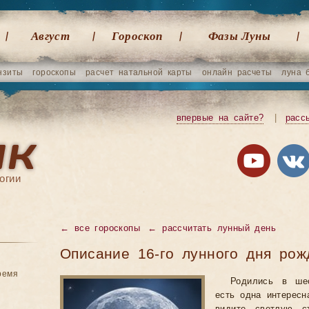
Август
Гороскоп
Фазы Луны
нзиты
гороскопы
расчет натальной карты
онлайн расчеты
луна 
впервые на сайте?
|
расс
огии
←
все гороскопы
←
рассчитать лунный день
Описание 16-го лунного дня рож
ремя
Родились в ше
есть одна интересн