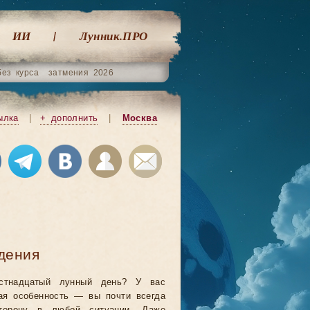
ИИ
Лунник.ПРО
без курса
затмения 2026
ылка
|
+ дополнить
|
Москва
дения
стнадцатый лунный день? У вас
ая особенность — вы почти всегда