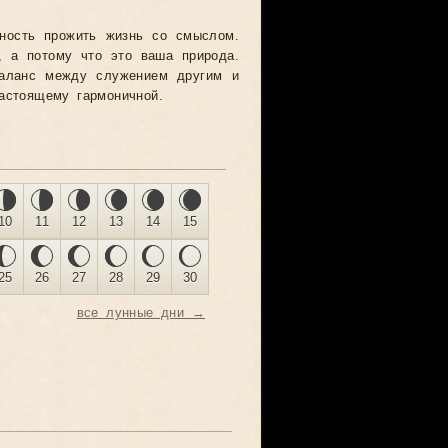
ность прожить жизнь со смыслом.
, а потому что это ваша природа.
Баланс между служением другим и
астоящему гармоничной.
10
11
12
13
14
15
25
26
27
28
29
30
все лунные дни →