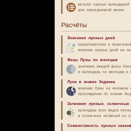
каталог лунных календарей
для повседневной жизни
Расчёты
Значение лунных дней
характеристика и практичес
влияние лунных дней на че
Фазы Луны по месяцам
значение каждой фазы Лун
и календарь по месяцам и 
Луна в знаках Зодиака
влияние Луны на человека 
прохождении по знакам Зод
Затмения лунные
,
солнечные
календарь всех видов лунн
и солнечных затмений по г
Совместимость лунных знако