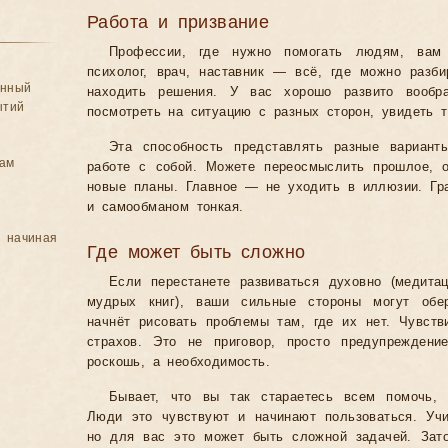
Работа и призвание
Профессии, где нужно помогать людям, вам 
психолог, врач, наставник — всё, где можно разби
анный
находить решения. У вас хорошо развито вооб
ытий
посмотреть на ситуацию с разных сторон, увидеть т
Эта способность представлять разные вариант
цам
работе с собой. Можете переосмыслить прошлое, о
новые планы. Главное — не уходить в иллюзии. Г
и самообманом тонкая.
, начиная
Где может быть сложно
Если перестанете развиваться духовно (медитац
мудрых книг), ваши сильные стороны могут обер
начнёт рисовать проблемы там, где их нет. Чувств
страхов. Это не приговор, просто предупрежден
роскошь, а необходимость.
Бывает, что вы так стараетесь всем помочь, 
Люди это чувствуют и начинают пользоваться. Учит
но для вас это может быть сложной задачей. Зат