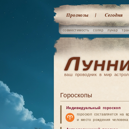
Прогнозы
Cегодня
совместимость
соляр
лунар
тра
ваш проводник в мир астрол
Гороскопы
Индивидуальный гороскоп
гороскоп составляется на в
и место рождения человека