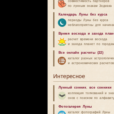
совместимость партнеров
по лунным знакам Зодиака
Календарь Луны без курса
периоды Луны без курса
неблагоприятны для начина
Время восхода и захода план
расчет времени восхода
и захода планет по города
Все онлайн расчеты (22)
каталог разных астрологиче
и астрономических расчетов
Интересное
Лунный сонник
,
все сонники
коллекция толкований и зн
снов с поиском по алфавит
Фотогалерея Луны
каталог фотографий Луны