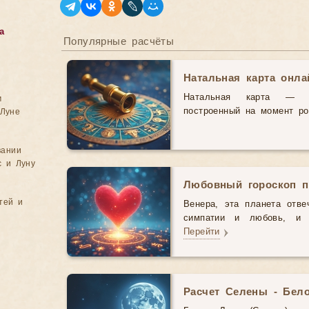
а
Популярные расчёты
Натальная карта онл
Натальная карта — э
м
построенный на момент р
Луне
вании
с и Луну
Любовный гороскоп п
тей и
Венера, эта планета отве
симпатии и любовь, и 
Перейти
Расчет Селены - Бел