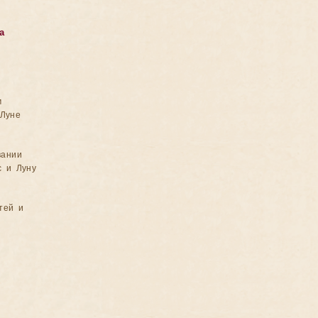
а
м
Луне
вании
с и Луну
тей и