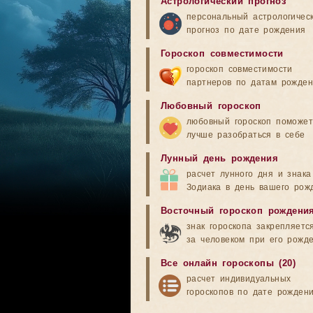
Астрологический прогноз
персональный астрологичес
прогноз по дате рождения
Гороскоп совместимости
гороскоп совместимости
партнеров по датам рожде
Любовный гороскоп
любовный гороскоп поможет
лучше разобраться в себе
Лунный день рождения
расчет лунного дня и знака
Зодиака в день вашего рож
Восточный гороскоп рождени
знак гороскопа закрепляетс
за человеком при его рожд
Все онлайн гороскопы (20)
расчет индивидуальных
гороскопов по дате рожден