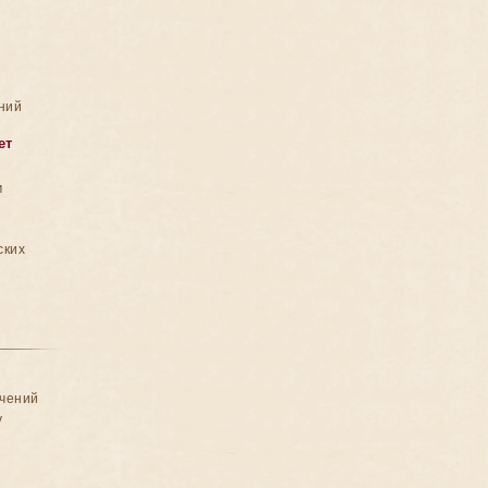
ний
ет
м
ских
ачений
у