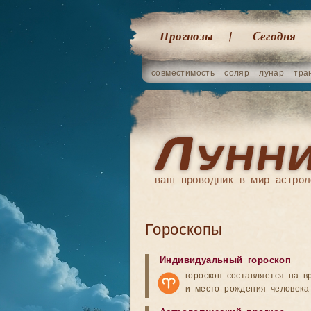
Прогнозы
Cегодня
совместимость
соляр
лунар
тра
ваш проводник в мир астрол
Гороскопы
Индивидуальный гороскоп
гороскоп составляется на в
и место рождения человека