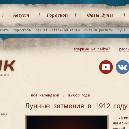
Август
Гороскоп
Фазы Луны
нзиты
гороскопы
расчет натальной карты
онлайн расчеты
луна 
впервые на сайте?
|
расс
огии
←
все календари
←
выбор года
Лунные затмения в 1912 году
ремя
Лун
небесны