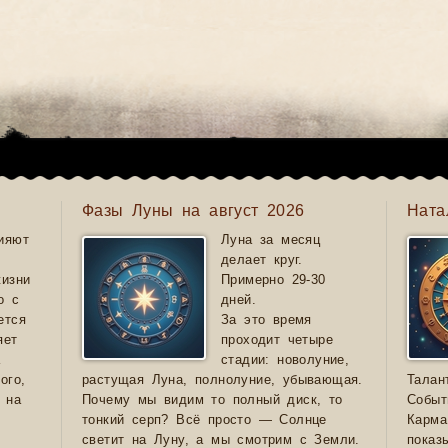
Фазы Луны на август 2026
Ната
ияют
Луна за месяц
делает круг.
жизни
Примерно 29-30
о с
дней.
ется
За это время
яет
проходит четыре
а
стадии: новолуние,
ого,
растущая Луна, полнолуние, убывающая.
Талан
 на
Почему мы видим то полный диск, то
Событ
тонкий серп? Всё просто — Солнце
Карма
светит на Луну, а мы смотрим с Земли.
показ