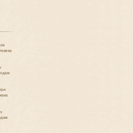
кое
ловека
ы
годам
при
иака
ых
одам
в