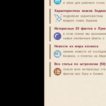
и обои для рабочего стола
Характеристика знаков Зодиак
подробная характеристика
каждого знака Зодиака
Интересные 20 фактов о Луне
в этом списке мы расскаже
самые необычные факты о 
Новости из мира космоса
свежие новости об исследо
Космоса, о полетах на Мар
Все статьи по астрологии (50)
список всех интересных ста
фактов про Луну и Космос