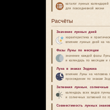
каталог лунных календарей
для повседневной жизни
Расчёты
Значение лунных дней
характеристика и практичес
влияние лунных дней на че
Фазы Луны по месяцам
значение каждой фазы Лун
и календарь по месяцам и 
Луна в знаках Зодиака
влияние Луны на человека 
прохождении по знакам Зод
Затмения лунные
,
солнечные
календарь всех видов лунн
и солнечных затмений по г
Совместимость лунных знако