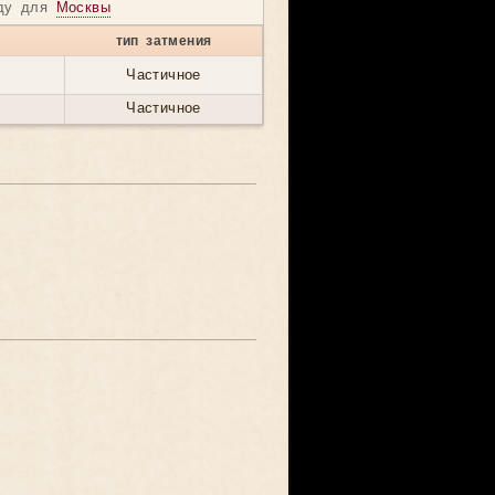
оду для
Москвы
тип затмения
Частичное
Частичное