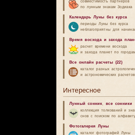
совместимость партнеров
по лунным знакам Зодиака
Календарь Луны без курса
периоды Луны без курса
неблагоприятны для начина
Время восхода и захода план
расчет времени восхода
и захода планет по города
Все онлайн расчеты (22)
каталог разных астрологиче
и астрономических расчетов
Интересное
Лунный сонник
,
все сонники
коллекция толкований и зн
снов с поиском по алфавит
Фотогалерея Луны
каталог фотографий Луны