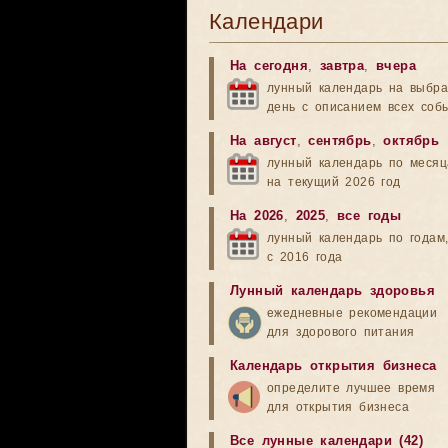
Календари
На сегодня
,
завтра
,
вчера
лунный календарь на выбр
день с описанием всех соб
На август
,
сентябрь
,
октябрь
лунный календарь по меся
на текущий 2026 год
На 2026
,
2025
,
все годы
лунный календарь по годам
с 2016 года
Лунный календарь здоровья
ежедневные рекомендации
для здорового питания
Календарь открытия бизнеса
определите лучшее время
для открытия бизнеса
Все лунные календари (42)