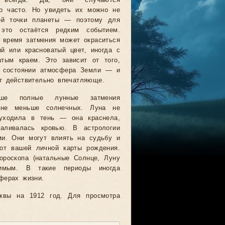
 всегда. Да, они случаются
о часто. Но увидеть их можно не
ой точки планеты — поэтому для
 это остаётся редким событием.
 время затмения может окраситься
й или красноватый цвет, иногда с
атым краем. Это зависит от того,
 состоянии атмосфера Земли — и
т действительно впечатляюще.
ьше полные лунные затмения
 не меньше солнечных. Луна не
уходила в тень — она краснела,
аливалась кровью. В астрологии
ми. Они могут влиять на судьбу и
 от вашей личной карты рождения.
ороскопа (натальные Солнце, Луну
имым. В такие периоды иногда
ферах жизни.
квы на 1912 год. Для просмотра