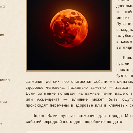
людей
довольн
кий
из люб
многих
Луна во
в медны
ния
голубов
в каком
выгляди
Ран
пугали
просто 
будто н
дения
затмения до сих пор считаются событиями сильны
здоровье человека. Насколько заметно — зависит
я
Если затмение попадает на важные точки вашего г
я
или Асцендент) — влияние может быть ощут
ении
происходят перемены в здоровье или в ключевых с
Перед Вами лунные затмения для города Мос
событий определённого дня, перейдите по дате.
ия