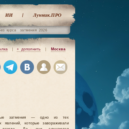
ИИ
Лунник.ПРО
без курса
затмения 2026
ылка
|
+ дополнить
|
Москва
ные затмения — одно из тех
х явлений, которые завораживали