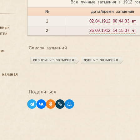
Все лунные затмения в 1912 г
№
дата/время затмения
1
02.04.1912 00:44:33 вт
анный
2
26.09.1912 14:15:07 чт
ытий
Список затмений
цам
солнечные затмения
лунные затмения
, начиная
Поделиться