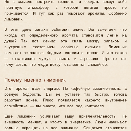
Не в смысле построить крепость, а создать вокруг себя
приятную атмосферу, в которой негатив просто не
приживается. И тут как раз помогают ароматы. Особенно
лимонник.
В этот день запахи работают иначе. Вы замечали, что
иногда от определённого аромата становится легче на
душе? Так вот сейчас эта связь между запахом и
внутренним состоянием особенно сильная. Лимонник
помогает оставаться бодрым, свежим в голове. И что важно
— отталкивает чужую зависть и агрессию. Просто так
получается, что люди вокруг становятся спокойнее.
Почему именно лимонник
Этот аромат даёт энергию. Не кофейную взвинченность, а
ровную бодрость. Вы не устаёте так быстро, голова
работает яснее. Плюс появляется какое-то внутреннее
спокойствие — вы знаете, что всё под контролем.
Ещё лимонник усиливает вашу привлекательность. Не
внешность меняет, а что-то в энергетике. Люди начинают
больше обращать на вас внимание. Общаться становится