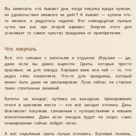
Вы замечали, что бывают дни, когда покупка вроде нужная,
но удовольствия никакого не даёт? А бывает — купили что-
то мелкое, а радуетесь неделю. Вот семнадцатые лунные
сутки как раз про второй вариант. Энергия этого дня
усиливает то самое чувство праздника от приобретения.
Что покупать
Всё, что связано с весельем и отдыхом. Игрушки — да,
даже если вы давно выросли. Цветы, которые просто
красивые, не для повода. Хорошее вино или чай — то, что
редко себе позволяете. Что-то для праздника, который
может быть даже не запланирован. Луна сейчас на стороне
таких спонтанных решений.
Билеты на концерт, путёвка на выходные, бронирование
отеля в красивом месте — это всё заходит отлично. День
благоволит покупкам, связанным с путешествиями и новыми
впечатлениями. Даже если поездка будет не скоро, само
планирование сейчас пойдёт легко.
А вот серьёзные траты лучше отложить. Бытовая техника,