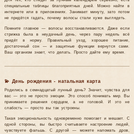
Для тех, кто следит за лунным календарём серьёзно, есть
специальные таблицы благоприятных дней. Можно найти в
интернете или в приложениях. Занимает минуту, зато потом
не придётся гадать, почему волосы стали хуже выглядеть.
Помните главное — волосы восстанавливаются. Даже если
стрижка была в неудачный день, через пару недель всё
придёт в норму. Правильный уход, хорошее питание,
достаточный сон — и защитные функции вернутся сами.
Ваш организм знает, что делать. Просто дайте ему время.
💫 День рождения - натальная карта
Родились в семнадцатый лунный день? Значит, чувства для
вас — это не просто эмоции. Это способ понимать мир. Вы
принимаете решения сердцем, а не головой. И это не
слабость — просто вы так устроены.
Такая эмоциональность одновременно помогает и мешает. С
одной стороны, вы быстро считываете настроение людей,
чувствуете фальшь. С другой — можете наломать дров,