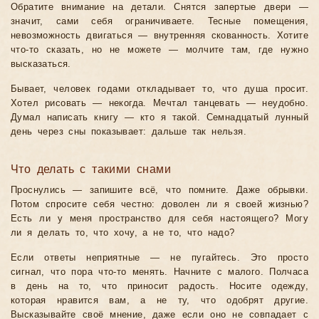
Обратите внимание на детали. Снятся запертые двери —
значит, сами себя ограничиваете. Тесные помещения,
невозможность двигаться — внутренняя скованность. Хотите
что-то сказать, но не можете — молчите там, где нужно
высказаться.
Бывает, человек годами откладывает то, что душа просит.
Хотел рисовать — некогда. Мечтал танцевать — неудобно.
Думал написать книгу — кто я такой. Семнадцатый лунный
день через сны показывает: дальше так нельзя.
Что делать с такими снами
Проснулись — запишите всё, что помните. Даже обрывки.
Потом спросите себя честно: доволен ли я своей жизнью?
Есть ли у меня пространство для себя настоящего? Могу
ли я делать то, что хочу, а не то, что надо?
Если ответы неприятные — не пугайтесь. Это просто
сигнал, что пора что-то менять. Начните с малого. Полчаса
в день на то, что приносит радость. Носите одежду,
которая нравится вам, а не ту, что одобрят другие.
Высказывайте своё мнение, даже если оно не совпадает с