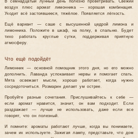
В семнадцатый лунный день полезно проветривать. Свежий
воздух плюс аромат лимонника — хорошая комбинация.
Уходит всё застоявшееся, тяжёлое. Появляется лёгкость.
Ещё вариант — саше с высушенной цедрой лимона и
лимонника. Положите в шкаф, на полку, в спальню. Будет
тихо работать круглые сутки, поддерживая приятную
атмосферу.
Что ещё подойдёт
Лимонник — основной помощник этого дня, но его можно
дополнить. Лаванда успокаивает нервы и помогает спать.
Мята освежает мысли, хорошо работает, когда нужно
сосредоточиться. Розмарин делает ум острее.
Пробуйте разные сочетания. Прислушивайтесь к себе —
если аромат нравится, значит, он вам подходит. Если
раздражает — лучше не использовать, даже если все
говорят, что он полезный.
И помните: ароматы работают лучше, когда вы понимаете,
зачем их используете. Зажигая лампу, представьте, что дом