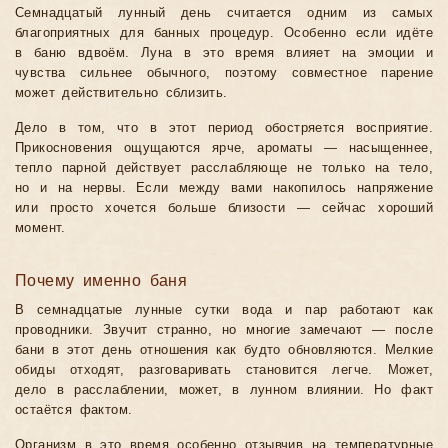
Семнадцатый лунный день считается одним из самых
благоприятных для банных процедур. Особенно если идёте
в баню вдвоём. Луна в это время влияет на эмоции и
чувства сильнее обычного, поэтому совместное парение
может действительно сблизить.
Дело в том, что в этот период обостряется восприятие.
Прикосновения ощущаются ярче, ароматы — насыщеннее,
тепло парной действует расслабляюще не только на тело,
но и на нервы. Если между вами накопилось напряжение
или просто хочется больше близости — сейчас хороший
момент.
Почему именно баня
В семнадцатые лунные сутки вода и пар работают как
проводники. Звучит странно, но многие замечают — после
бани в этот день отношения как будто обновляются. Мелкие
обиды отходят, разговаривать становится легче. Может,
дело в расслаблении, может, в лунном влиянии. Но факт
остаётся фактом.
Организм в это время особенно отзывчив на температурные