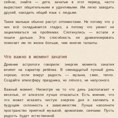
сейчас, знайте — дети, зачатые в этот период, часто
вырастают общительными и удачливыми. Им легко заводить
друзей, находить общий язык с людьми.
Такие малыши обычно растут оптимистами. Не потому что у
них всё складывается гладко, а потому что умеют не
зацикливаться на проблемах. Споткнулись — встали и
пошли дальше. Эта способность не драматизировать
помогает им по жизни больше, чем многие таланты.
Что важно в момент зачатия
Древние астрологи говорили: энергия момента зачатия
влияет на характер ребёнка. В семнадцатый лунный день
хорошо, если вокруг радость — музыка, смех, тепло.
Создайте атмосферу праздника, но лёгкого, не напускного.
Важный момент. Несмотря на то что день располагает к
веселью, от алкоголя лучше отказаться. Есть мнение, что
это может исказить чистую энергию дня и заложить в
будущем склонность к зависимостям. Лучше наполните
пространство приятной музыкой, ароматами, свечами. Пусть
радость будет естественной.