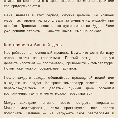
считается крепче. Это старое поверье, но многие строители
его придерживаются.
Баня, начатая в этот период, служит дольше. По крайней
мере, так говорят те, кто следит за лунным календарём при
стройке. Проверить сложно, но хуже точно не будет. Если
уже решили строить — можете начать именно сейчас.
Как провести банный день
Настройтесь на неспешный процесс. Выделите хотя бы пару
часов, чтобы не торопиться. Первый заход в парную
делайте коротким — прогрейтесь, привыкните к температуре.
Потом уже можно посерьёзнее париться.
После каждого захода обливайтесь прохладной водой или
выходите на воздух. Контраст температур полезен, но не
переохлаждайтесь. В десятый лунный день организм
восприимчив, так что легко можно перестараться.
Между заходами полезно просто посидеть, подышать.
Можно медитировать, если практикуете, или просто
помолчать. Главное — не нагружать себя разговорами и