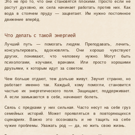
Это не про то, что они становятся плохими. Просто если не
растут духовно, их сила начинает работать против них. Как
вода в стоячем пруду — зацветает. Им нужно постоянное
движение вперёд.
Что делать с такой энергией
Лучший путь — помогать людям. Преподавать, лечить,
консультировать, вдохновлять. Они хорошо чувствуют
других, понимают, что человеку нужно. Могут быть
психологами, коучами, врачами. Или просто хорошими
друзьями, к которым идут за советом.
Чем больше отдают, тем дольше живут. Звучит странно, но
работает именно так. Каждый, кому помогли, становится
частью их энергетического поля. Защищает, поддерживает.
А если замыкаются в себе, начинают болеть.
Связь с предками у них сильная. Часто несут на себе груз
семейных историй. Может проявляться в повторяющихся
сценариях. Важно это осознавать и не тащить на себе
чужие проблемы. Уважать род — да, но жить свою жизнь.