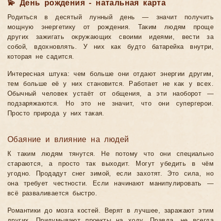
💫 День рождения - натальная карта
Родиться в десятый лунный день — значит получить
мощную энергетику от рождения. Таким людям проще
других зажигать окружающих своими идеями, вести за
собой, вдохновлять. У них как будто батарейка внутри,
которая не садится.
Интересная штука: чем больше они отдают энергии другим,
тем больше её у них становится. Работает не как у всех.
Обычный человек устаёт от общения, а эти наоборот —
подзаряжаются. Но это не значит, что они супергерои.
Просто природа у них такая.
Обаяние и влияние на людей
К таким людям тянутся. Не потому что они специально
стараются, а просто так выходит. Могут убедить в чём
угодно. Продадут снег зимой, если захотят. Это сила, но
она требует честности. Если начинают манипулировать —
всё разваливается быстро.
Романтики до мозга костей. Верят в лучшее, заражают этим
других. Придумывают проекты на ходу. Правда, не всегда