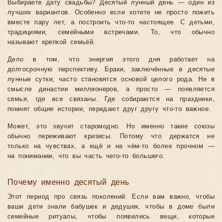
Выбираете дату свадьбы? Десятый лунный день — один из
лучших вариантов. Особенно если хотите не просто пожить
вместе пару лет, а построить что-то настоящее. С детьми,
традициями, семейными встречами. То, что обычно
называют крепкой семьёй.
Дело в том, что энергия этого дня работает на
долгосрочную перспективу. Браки, заключённые в десятые
лунные сутки, часто становятся основой целого рода. Не в
смысле династии миллионеров, а просто — появляется
семья, где все связаны. Где собираются на праздники,
помнят общие истории, передают друг другу что-то важное.
Может, это звучит старомодно. Но именно такие союзы
обычно переживают кризисы. Потому что держатся не
только на чувствах, а ещё и на чём-то более прочном —
на понимании, что вы часть чего-то большего.
Почему именно десятый день
Этот период про связь поколений. Если вам важно, чтобы
ваши дети знали бабушек и дедушек, чтобы в доме были
семейные ритуалы, чтобы появились вещи, которые