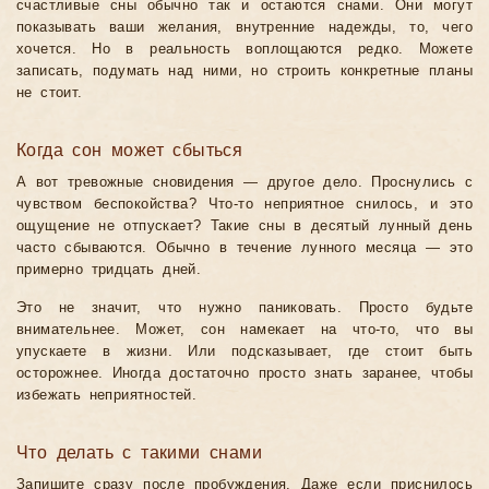
счастливые сны обычно так и остаются снами. Они могут
показывать ваши желания, внутренние надежды, то, чего
хочется. Но в реальность воплощаются редко. Можете
записать, подумать над ними, но строить конкретные планы
не стоит.
Когда сон может сбыться
А вот тревожные сновидения — другое дело. Проснулись с
чувством беспокойства? Что-то неприятное снилось, и это
ощущение не отпускает? Такие сны в десятый лунный день
часто сбываются. Обычно в течение лунного месяца — это
примерно тридцать дней.
Это не значит, что нужно паниковать. Просто будьте
внимательнее. Может, сон намекает на что-то, что вы
упускаете в жизни. Или подсказывает, где стоит быть
осторожнее. Иногда достаточно просто знать заранее, чтобы
избежать неприятностей.
Что делать с такими снами
Запишите сразу после пробуждения. Даже если приснилось