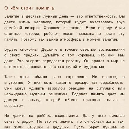
О чём стоит помнить
Зачатие в десятый лунный день — это ответственность. Вы
даёте жизнь человеку, который будет чувствовать груз
семейной истории. Хорошее и плохое. Если в роду были
сложные истории, ребёнок может неосознанно нести эту
память. Поэтому так важна атмосфера в момент зачатия.
Будьте спокойны. Держите в голове светлые воспоминания
о своих предках. Думайте о том хорошем, что они вам
дали. Эта энергия передастся ребёнку. Он придёт в мир не
с тяжестью прошлого, а с его силой и мудростью.
Такие дети обычно рано взрослеют. Не внешне, а
внутренне. У них есть какая-то врождённая серьёзность.
Они могут удивить взрослой реакцией на ситуацию или
неожиданно мудрым решением. Родовая память даёт им
доступ к опыту, который обычно приходит только с
возрастом.
Не давите на ребёнка ожиданиями. Да, у него сильная
связь с родом. Но это не значит, что он обязан жить так,
как жили бабушки и дедушки. Пусть берёт лучшее из