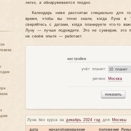
легко, а обнаруживаются поздно.
Календарь ниже рассчитан специально для го
время, чтобы вы точно знали, когда Луна в "
сверяйтесь с датами, когда планируете что-то ва
Луну — лучше подождите. Это не суеверие, это п
на своём опыте — работает.
кое
ловека
настройки
ы
учёт планет:
годам
регион:
Москва
при
иака
показать
ых
одам
Луна без курса на
декабрь 2024 год
для
Москвы
в
дата
начало/завершение
положение Луны