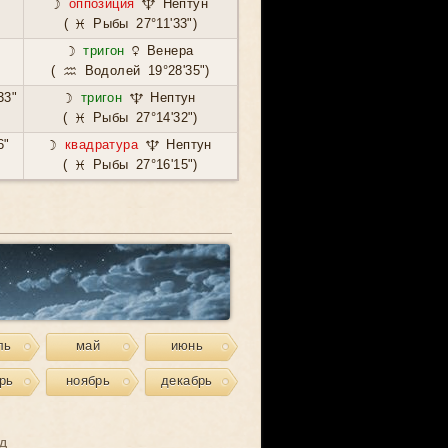
☽
оппозиция
♆ Нептун
( ♓ Рыбы 27°11'33")
☽
тригон
♀ Венера
( ♒ Водолей 19°28'35")
33"
☽
тригон
♆ Нептун
( ♓ Рыбы 27°14'32")
6"
☽
квадратура
♆ Нептун
( ♓ Рыбы 27°16'15")
ль
май
июнь
рь
ноябрь
декабрь
д