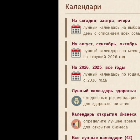
Календари
На сегодня
,
завтра
,
вчера
лунный календарь на выбр
день с описанием всех соб
На август
,
сентябрь
,
октябрь
лунный календарь по меся
на текущий 2026 год
На 2026
,
2025
,
все годы
лунный календарь по годам
с 2016 года
Лунный календарь здоровья
ежедневные рекомендации
для здорового питания
Календарь открытия бизнеса
определите лучшее время
для открытия бизнеса
Все лунные календари (42)