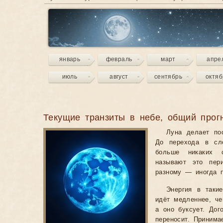
январь
февраль
март
апре
июль
август
сентябрь
октяб
Текущие транзиты в небе, общий прог
Луна делает по
До перехода в сл
больше никаких 
называют это пер
разному — иногда п
Энергия в таки
идёт медленнее, ч
а оно буксует. Дог
переносит. Принима