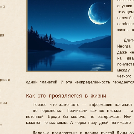
называю
спутни
кий
текуще
перешё
особен
жизнь н
ния
Дли
Иногда
даже не
на два
почувс
между 
чёткого
дения
одной планетой. И эта неопределённость передаётс
я
Как это проявляется в жизни
я
ении
Первое, что замечаете — информация начинает 
— не перезвонил. Прочитали важное письмо — а 
неточной. Вроде бы мелочь, но раздражает. Или 
кажется гениальным. А через пару дней понимаете
ия
Деловые предложения в период пустой Луны об