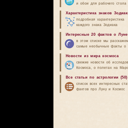
и обои для рабочего стола
Характеристика знаков Зодиак
подробная характеристика
каждого знака Зодиака
Интересные 20 фактов о Луне
в этом списке мы расскаже
самые необычные факты о 
Новости из мира космоса
свежие новости об исследо
Космоса, о полетах на Мар
Все статьи по астрологии (50)
список всех интересных ста
фактов про Луну и Космос