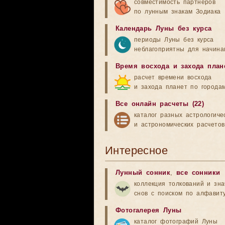
совместимость партнеров
по лунным знакам Зодиака
Календарь Луны без курса
периоды Луны без курса
неблагоприятны для начина
Время восхода и захода план
расчет времени восхода
и захода планет по города
Все онлайн расчеты (22)
каталог разных астрологиче
и астрономических расчетов
Интересное
Лунный сонник
,
все сонники
коллекция толкований и зн
снов с поиском по алфавит
Фотогалерея Луны
каталог фотографий Луны