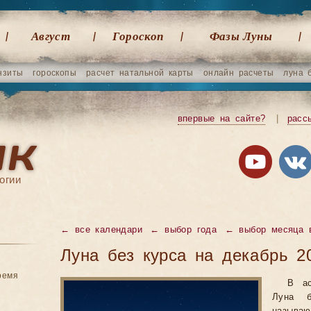
Август
Гороскоп
Фазы Луны
нзиты
гороскопы
расчет натальной карты
онлайн расчеты
луна 
впервые на сайте?
|
расс
огии
←
все календари
←
выбор года
←
выбор месяца 
Луна без курса на декабрь 2
ремя
В ас
Луна 