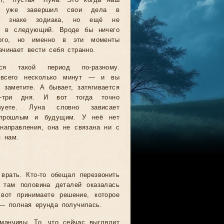
т, "пустая" Луна. Это когда наш
к уже завершил свои дела в
м знаке зодиака, но ещё не
л в следующий. Вроде бы ничего
ного, но именно в эти моменты
ачинает вести себя странно.
тся такой период по-разному.
 всего несколько минут — и вы
 заметите. А бывает, затягивается
-три дня. И вот тогда точно
твуете. Луна словно зависает
прошлым и будущим. У неё нет
 направления, она не связана ни с
я нам.
врать. Кто-то обещал перезвонить
там половина деталей оказалась
вот принимаете решение, которое
 — полная ерунда получилась.
манчивы. То, что сейчас выглядит