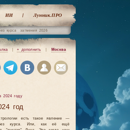
ИИ
Лунник.ПРО
без курса
затмения 2026
ылка
|
+ дополнить
|
Москва
в 2024 году
024 год
трологии есть такое явление —
без курса. Или, как её ещё