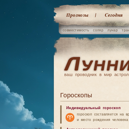
Прогнозы
Cегодня
совместимость
соляр
лунар
тра
ваш проводник в мир астрол
Гороскопы
Индивидуальный гороскоп
гороскоп составляется на в
и место рождения человека