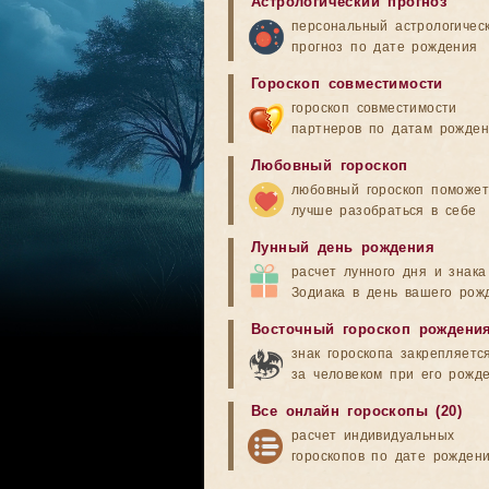
Астрологический прогноз
персональный астрологичес
прогноз по дате рождения
Гороскоп совместимости
гороскоп совместимости
партнеров по датам рожде
Любовный гороскоп
любовный гороскоп поможет
лучше разобраться в себе
Лунный день рождения
расчет лунного дня и знака
Зодиака в день вашего рож
Восточный гороскоп рождени
знак гороскопа закрепляетс
за человеком при его рожд
Все онлайн гороскопы (20)
расчет индивидуальных
гороскопов по дате рожден