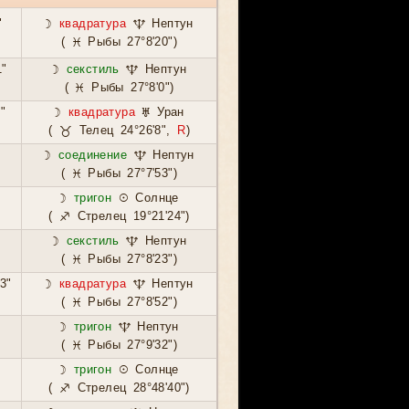
"
☽
квадратура
♆ Нептун
( ♓ Рыбы 27°8'20")
1"
☽
секстиль
♆ Нептун
( ♓ Рыбы 27°8'0")
"
☽
квадратура
♅ Уран
( ♉ Телец 24°26'8",
R
)
☽
соединение
♆ Нептун
( ♓ Рыбы 27°7'53")
☽
тригон
☉ Солнце
( ♐ Стрелец 19°21'24")
☽
секстиль
♆ Нептун
( ♓ Рыбы 27°8'23")
3"
☽
квадратура
♆ Нептун
( ♓ Рыбы 27°8'52")
☽
тригон
♆ Нептун
( ♓ Рыбы 27°9'32")
☽
тригон
☉ Солнце
( ♐ Стрелец 28°48'40")