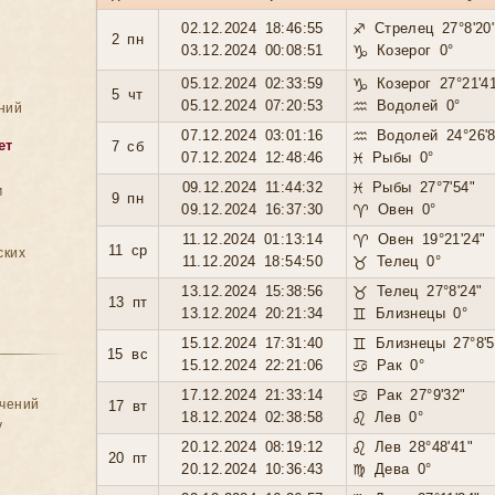
02.12.2024 18:46:55
♐ Стрелец 27°8'20
2 пн
03.12.2024 00:08:51
♑ Козерог 0°
05.12.2024 02:33:59
♑ Козерог 27°21'4
5 чт
05.12.2024 07:20:53
♒ Водолей 0°
ний
07.12.2024 03:01:16
♒ Водолей 24°26'8
ет
7 сб
07.12.2024 12:48:46
♓ Рыбы 0°
09.12.2024 11:44:32
♓ Рыбы 27°7'54"
м
9 пн
09.12.2024 16:37:30
♈ Овен 0°
11.12.2024 01:13:14
♈ Овен 19°21'24"
11 ср
ских
11.12.2024 18:54:50
♉ Телец 0°
13.12.2024 15:38:56
♉ Телец 27°8'24"
13 пт
13.12.2024 20:21:34
♊ Близнецы 0°
15.12.2024 17:31:40
♊ Близнецы 27°8'5
15 вс
15.12.2024 22:21:06
♋ Рак 0°
17.12.2024 21:33:14
♋ Рак 27°9'32"
ачений
17 вт
18.12.2024 02:38:58
♌ Лев 0°
у
20.12.2024 08:19:12
♌ Лев 28°48'41"
20 пт
20.12.2024 10:36:43
♍ Дева 0°