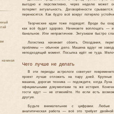
выгодно и перспективно, через неделю может о
потеряет актуальность. Договорённости срываютс
переносятся. Как будто всё вокруг потеряло устойчи
анный
Творческие идеи тоже подводят. Вроде бы оза
ытий
как всё будет здорово. Начинаете воплощать — и
банальное. Или непрактичное. Энтузиазм быстро спа
цам
Логистика начинает сбоить. Опоздания, пере
проблемы — обычное дело. Машина вдруг не завод
неподходящий момент. Посылка идёт не туда. Мелоч
, начиная
Чего лучше не делать
В эти периоды астрологи советуют повремени
проект лучше отложить на пару дней. Крупные
машина, дорогая техника — подождите, когда Луна 
официальными документами та же история. Конечн
гости едут — не отменяйте. Но если есть возмо
другую.
Будьте внимательнее с цифрами. Любые р
аналитическая работа — всё это требует двойной