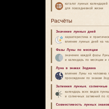
каталог лунных календарей
для повседневной жизни
Расчёты
Значение лунных дней
характеристика и практичес
влияние лунных дней на че
Фазы Луны по месяцам
значение каждой фазы Лун
и календарь по месяцам и 
Луна в знаках Зодиака
влияние Луны на человека 
прохождении по знакам Зод
Затмения лунные
,
солнечные
календарь всех видов лунн
и солнечных затмений по г
Совместимость лунных знако