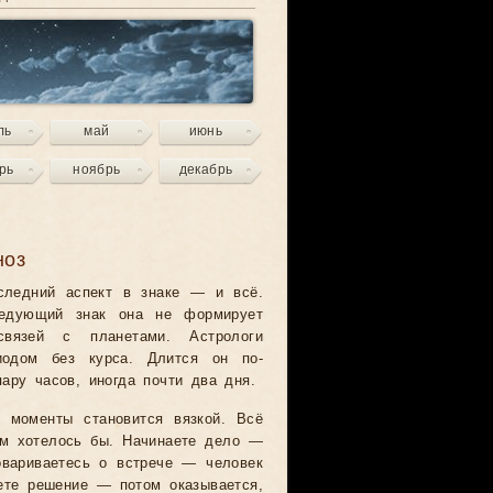
ль
май
июнь
рь
ноябрь
декабрь
ноз
следний аспект в знаке — и всё.
едующий знак она не формирует
связей с планетами. Астрологи
иодом без курса. Длится он по-
ару часов, иногда почти два дня.
е моменты становится вязкой. Всё
ем хотелось бы. Начинаете дело —
овариваетесь о встрече — человек
ете решение — потом оказывается,