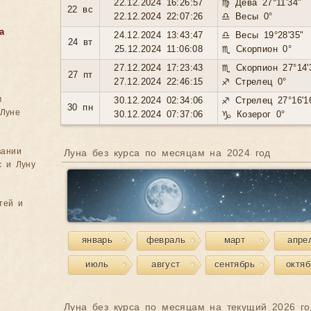
22.12.2024 16:26:57
♍ Дева 27°11'34"
22 вс
22.12.2024 22:07:26
♎ Весы 0°
а
24.12.2024 13:43:47
♎ Весы 19°28'35"
24 вт
25.12.2024 11:06:08
♏ Скорпион 0°
27.12.2024 17:23:43
♏ Скорпион 27°14'
27 пт
27.12.2024 22:46:15
♐ Стрелец 0°
м
30.12.2024 02:34:06
♐ Стрелец 27°16'1
30 пн
Луне
30.12.2024 07:37:06
♑ Козерог 0°
вании
Луна без курса по месяцам на 2024 год
с и Луну
тей и
январь
февраль
март
апре
июль
август
сентябрь
октяб
Луна без курса по месяцам на текущий 2026 го