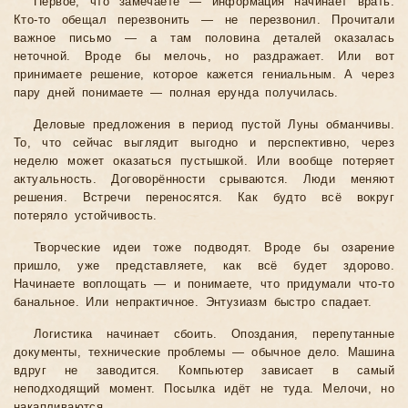
Первое, что замечаете — информация начинает врать.
Кто-то обещал перезвонить — не перезвонил. Прочитали
важное письмо — а там половина деталей оказалась
неточной. Вроде бы мелочь, но раздражает. Или вот
принимаете решение, которое кажется гениальным. А через
пару дней понимаете — полная ерунда получилась.
Деловые предложения в период пустой Луны обманчивы.
То, что сейчас выглядит выгодно и перспективно, через
неделю может оказаться пустышкой. Или вообще потеряет
актуальность. Договорённости срываются. Люди меняют
решения. Встречи переносятся. Как будто всё вокруг
потеряло устойчивость.
Творческие идеи тоже подводят. Вроде бы озарение
пришло, уже представляете, как всё будет здорово.
Начинаете воплощать — и понимаете, что придумали что-то
банальное. Или непрактичное. Энтузиазм быстро спадает.
Логистика начинает сбоить. Опоздания, перепутанные
документы, технические проблемы — обычное дело. Машина
вдруг не заводится. Компьютер зависает в самый
неподходящий момент. Посылка идёт не туда. Мелочи, но
накапливаются.