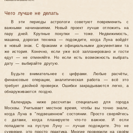
Чего лучше не делать
В эти периоды астрологи советуют повременить с
важными начинаниями. Новый проект лучше отложить на
пару дней. Крупные покупки — тоже. Недвижимость,
машина, дорогая техника — подождите, когда Луна войдёт
в новый знак. С браками и официальными документами та
же история. Конечно, если уже всё запланировано и гости
едут — не отменяйте. Но если есть возможность выбрать
дату — выбирайте другую.
Будьте внимательнее с цифрами. Любые расчёты,
финансовые операции, аналитическая работа — всё это
требует двойной проверки. Ошибки закрадываются легко, а
обнаруживаются поздно.
Календарь ниже рассчитан специально для города
Москвы. Учитывает местное время, чтобы вы точно знали,
когда Луна в "подвешенном" состоянии. Просто сверяйтесь
с датами, когда планируете что-то важное. И если
попадаете на пустую Луну — лучше подождите. Это не
суеверие, это просто практика. Многие проверили на своём