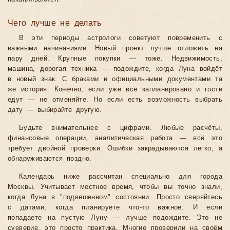
Чего лучше не делать
В эти периоды астрологи советуют повременить с
важными начинаниями. Новый проект лучше отложить на
пару дней. Крупные покупки — тоже. Недвижимость,
машина, дорогая техника — подождите, когда Луна войдёт
в новый знак. С браками и официальными документами та
же история. Конечно, если уже всё запланировано и гости
едут — не отменяйте. Но если есть возможность выбрать
дату — выбирайте другую.
Будьте внимательнее с цифрами. Любые расчёты,
финансовые операции, аналитическая работа — всё это
требует двойной проверки. Ошибки закрадываются легко, а
обнаруживаются поздно.
Календарь ниже рассчитан специально для города
Москвы. Учитывает местное время, чтобы вы точно знали,
когда Луна в "подвешенном" состоянии. Просто сверяйтесь
с датами, когда планируете что-то важное. И если
попадаете на пустую Луну — лучше подождите. Это не
суеверие, это просто практика. Многие проверили на своём