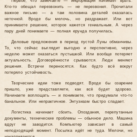
Первое, что замечаете — информация начинает врать.
Кто-то обещал перезвонить — не перезвонил. Прочитали
важное письмо — а там половина деталей оказалась
неточной. Вроде бы мелочь, но раздражает. Или вот
принимаете решение, которое кажется гениальным. А через
пару дней понимаете — полная ерунда получилась.
Деловые предложения в период пустой Луны обманчивы.
То, что сейчас выглядит выгодно и перспективно, через
неделю может оказаться пустышкой. Или вообще потеряет
актуальность. Договорённости срываются. Люди меняют
решения. Встречи переносятся. Как будто всё вокруг
потеряло устойчивость.
Творческие идеи тоже подводят. Вроде бы озарение
пришло, уже представляете, как всё будет здорово.
Начинаете воплощать — и понимаете, что придумали что-то
банальное. Или непрактичное. Энтузиазм быстро спадает.
Логистика начинает сбоить. Опоздания, перепутанные
документы, технические проблемы — обычное дело. Машина
вдруг не заводится. Компьютер зависает в самый
неподходящий момент. Посылка идёт не туда. Мелочи, но
накапливаются.