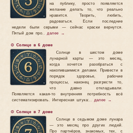
на публику, просто появляется
желание делать то, что реально
нравится. Творить, любить,
радоваться. Если последние
недели были серыми — сейчас краски вернутся.
Пятый дом про..
далее →
☉ Солнце в 6 доме
Солнце в шестом доме
лунарной карты — это месяц,
когда хочется разобраться с
накопившимися делами. Привести в
порядок здоровье, рабочие
процессы, наконец разгрести то,
что давно откладывали.
Появляется какая-то внутренняя потребность всё
систематизировать. Интересная штука:..
далее →
☉ Солнце в 7 доме
Солнце в седьмом доме лунара
— это месяц про других людей.
Про партнёров, знакомых, тех, с