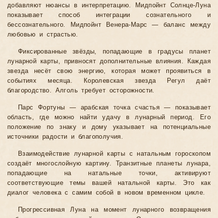
добавляют нюансы в интерпретацию. Мидпойнт Солнце-Луна
показывает способ интеграции сознательного и
бессознательного. Мидпойнт Венера-Марс — баланс между
любовью и страстью.
Фиксированные звёзды, попадающие в градусы планет
лунарной карты, привносят дополнительные влияния. Каждая
звезда несёт свою энергию, которая может проявиться в
событиях месяца. Королевская звезда Регул даёт
благородство. Алголь требует осторожности.
Парс Фортуны — арабская точка счастья — показывает
область, где можно найти удачу в лунарный период. Его
положение по знаку и дому указывает на потенциальные
источники радости и благополучия.
Взаимодействие лунарной карты с натальным гороскопом
создаёт многослойную картину. Транзитные планеты лунара,
попадающие на натальные точки, активируют
соответствующие темы вашей натальной карты. Это как
диалог человека с самим собой в новом временном цикле.
Прогрессивная Луна на момент лунарного возвращения