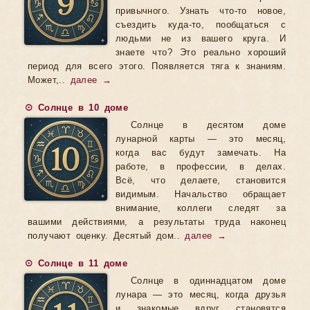
привычного. Узнать что-то новое,
съездить куда-то, пообщаться с
людьми не из вашего круга. И
знаете что? Это реально хороший
период для всего этого. Появляется тяга к знаниям.
Может,..
далее →
☉ Солнце в 10 доме
Солнце в десятом доме
лунарной карты — это месяц,
когда вас будут замечать. На
работе, в профессии, в делах.
Всё, что делаете, становится
видимым. Начальство обращает
внимание, коллеги следят за
вашими действиями, а результаты труда наконец
получают оценку. Десятый дом..
далее →
☉ Солнце в 11 доме
Солнце в одиннадцатом доме
лунара — это месяц, когда друзья
и знакомые вдруг становятся