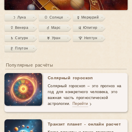
☽ Луна
☉ Солнце
☿ Меркурий
♀ Венера
♂ Марс
♃ Юпитер
♄ Сатурн
♅ Уран
♆ Нептун
♇ Плутон
Популярные расчёты
Солярный гороскоп
Солярный гороскоп – это прогноз на
год для конкретного человека, это
важная часть прогностической
астрологии.
Перейти
Транзит планет - онлайн расчет