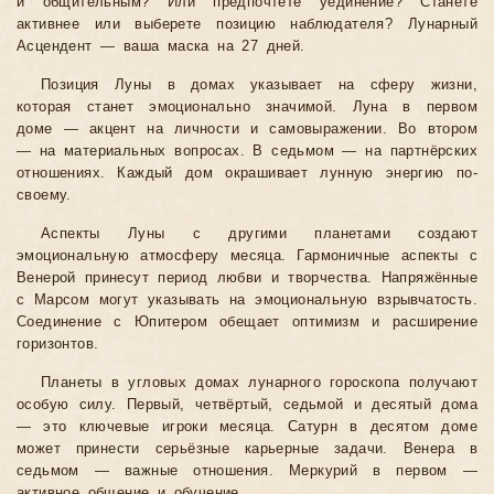
и общительным? Или предпочтёте уединение? Станете
активнее или выберете позицию наблюдателя? Лунарный
Асцендент — ваша маска на 27 дней.
Позиция Луны в домах указывает на сферу жизни,
которая станет эмоционально значимой. Луна в первом
доме — акцент на личности и самовыражении. Во втором
— на материальных вопросах. В седьмом — на партнёрских
отношениях. Каждый дом окрашивает лунную энергию по-
своему.
Аспекты Луны с другими планетами создают
эмоциональную атмосферу месяца. Гармоничные аспекты с
Венерой принесут период любви и творчества. Напряжённые
с Марсом могут указывать на эмоциональную взрывчатость.
Соединение с Юпитером обещает оптимизм и расширение
горизонтов.
Планеты в угловых домах лунарного гороскопа получают
особую силу. Первый, четвёртый, седьмой и десятый дома
— это ключевые игроки месяца. Сатурн в десятом доме
может принести серьёзные карьерные задачи. Венера в
седьмом — важные отношения. Меркурий в первом —
активное общение и обучение.