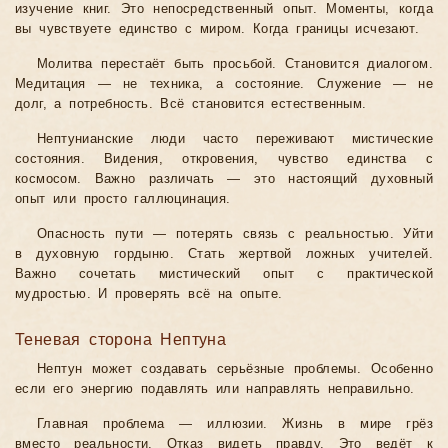
изучение книг. Это непосредственный опыт. Моменты, когда
вы чувствуете единство с миром. Когда границы исчезают.
Молитва перестаёт быть просьбой. Становится диалогом.
Медитация — не техника, а состояние. Служение — не
долг, а потребность. Всё становится естественным.
Нептунианские люди часто переживают мистические
состояния. Видения, откровения, чувство единства с
космосом. Важно различать — это настоящий духовный
опыт или просто галлюцинация.
Опасность пути — потерять связь с реальностью. Уйти
в духовную гордыню. Стать жертвой ложных учителей.
Важно сочетать мистический опыт с практической
мудростью. И проверять всё на опыте.
Теневая сторона Нептуна
Нептун может создавать серьёзные проблемы. Особенно
если его энергию подавлять или направлять неправильно.
Главная проблема — иллюзии. Жизнь в мире грёз
вместо реальности. Отказ видеть правду. Это ведёт к