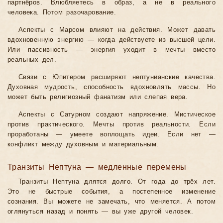
партнёров. Влюбляетесь в образ, а не в реального
человека. Потом разочарование.
Аспекты с Марсом влияют на действия. Может давать
вдохновенную энергию — когда действуете из высшей цели.
Или пассивность — энергия уходит в мечты вместо
реальных дел.
Связи с Юпитером расширяют нептунианские качества.
Духовная мудрость, способность вдохновлять массы. Но
может быть религиозный фанатизм или слепая вера.
Аспекты с Сатурном создают напряжение. Мистическое
против практического. Мечты против реальности. Если
проработаны — умеете воплощать идеи. Если нет —
конфликт между духовным и материальным.
Транзиты Нептуна — медленные перемены
Транзиты Нептуна длятся долго. От года до трёх лет.
Это не быстрые события, а постепенное изменение
сознания. Вы можете не замечать, что меняется. А потом
оглянуться назад и понять — вы уже другой человек.