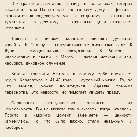
Эти транзиты размывают границы в тех сферах, которых
касаются. Если Нептун идёт по второму дому — финансы
становятся непредсказуемыми. По седьмому — отношения
туманятся. По десятому — карьерные цели становятся
неясными.
Транзиты к личным планетам приносят духовные
инсайты. К Солнцу — пересматриваете жизненные цели. К
Луне — эмоциональное пробуждение. К Венере —
идеализация в любви. К Марсу — потеря мотивации или,
наоборот, духовное служение.
Важные транзиты Нептуна к самому себе случаются
редко. Квадратура в 41-42 года — духовный кризис. То, во
что верили, может пошатнуться. Идеалы требуют
пересмотра. Это непросто, но помогает увидеть правду.
Особенность нептунианских транзитов — их
неуловимость. Вы не можете точно сказать, когда началось.
Просто в какой-то момент замечаете — ценности
изменились. То, что было важно, стало неважным. И
наоборот.