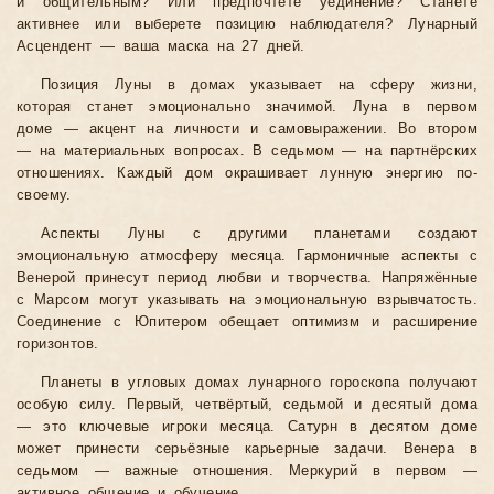
и общительным? Или предпочтёте уединение? Станете
активнее или выберете позицию наблюдателя? Лунарный
Асцендент — ваша маска на 27 дней.
Позиция Луны в домах указывает на сферу жизни,
которая станет эмоционально значимой. Луна в первом
доме — акцент на личности и самовыражении. Во втором
— на материальных вопросах. В седьмом — на партнёрских
отношениях. Каждый дом окрашивает лунную энергию по-
своему.
Аспекты Луны с другими планетами создают
эмоциональную атмосферу месяца. Гармоничные аспекты с
Венерой принесут период любви и творчества. Напряжённые
с Марсом могут указывать на эмоциональную взрывчатость.
Соединение с Юпитером обещает оптимизм и расширение
горизонтов.
Планеты в угловых домах лунарного гороскопа получают
особую силу. Первый, четвёртый, седьмой и десятый дома
— это ключевые игроки месяца. Сатурн в десятом доме
может принести серьёзные карьерные задачи. Венера в
седьмом — важные отношения. Меркурий в первом —
активное общение и обучение.