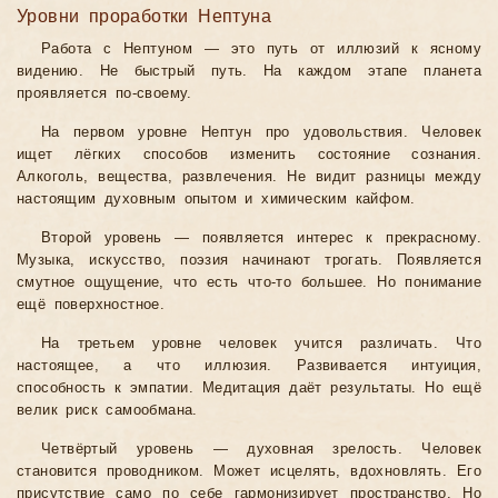
Уровни проработки Нептуна
Работа с Нептуном — это путь от иллюзий к ясному
видению. Не быстрый путь. На каждом этапе планета
проявляется по-своему.
На первом уровне Нептун про удовольствия. Человек
ищет лёгких способов изменить состояние сознания.
Алкоголь, вещества, развлечения. Не видит разницы между
настоящим духовным опытом и химическим кайфом.
Второй уровень — появляется интерес к прекрасному.
Музыка, искусство, поэзия начинают трогать. Появляется
смутное ощущение, что есть что-то большее. Но понимание
ещё поверхностное.
На третьем уровне человек учится различать. Что
настоящее, а что иллюзия. Развивается интуиция,
способность к эмпатии. Медитация даёт результаты. Но ещё
велик риск самообмана.
Четвёртый уровень — духовная зрелость. Человек
становится проводником. Может исцелять, вдохновлять. Его
присутствие само по себе гармонизирует пространство. Но