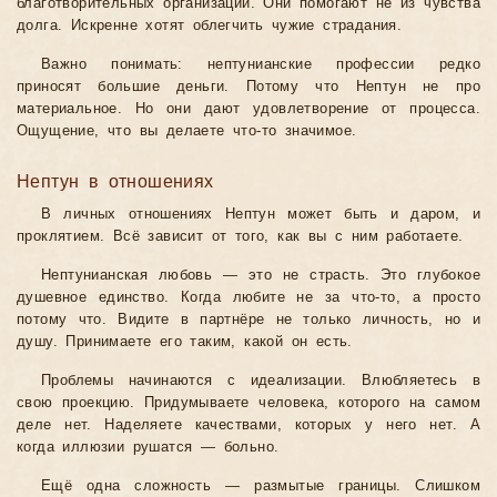
благотворительных организаций. Они помогают не из чувства
долга. Искренне хотят облегчить чужие страдания.
Важно понимать: нептунианские профессии редко
приносят большие деньги. Потому что Нептун не про
материальное. Но они дают удовлетворение от процесса.
Ощущение, что вы делаете что-то значимое.
Нептун в отношениях
В личных отношениях Нептун может быть и даром, и
проклятием. Всё зависит от того, как вы с ним работаете.
Нептунианская любовь — это не страсть. Это глубокое
душевное единство. Когда любите не за что-то, а просто
потому что. Видите в партнёре не только личность, но и
душу. Принимаете его таким, какой он есть.
Проблемы начинаются с идеализации. Влюбляетесь в
свою проекцию. Придумываете человека, которого на самом
деле нет. Наделяете качествами, которых у него нет. А
когда иллюзии рушатся — больно.
Ещё одна сложность — размытые границы. Слишком