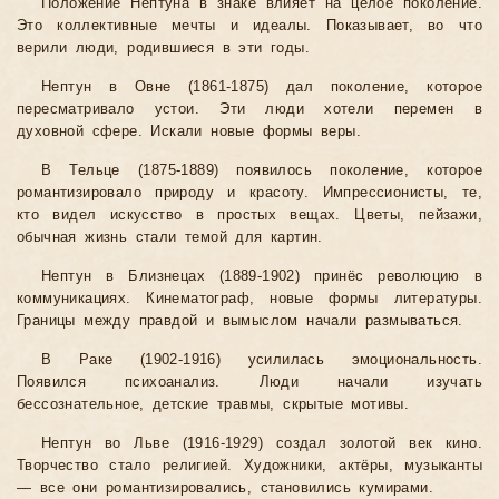
Положение Нептуна в знаке влияет на целое поколение.
Это коллективные мечты и идеалы. Показывает, во что
верили люди, родившиеся в эти годы.
Нептун в Овне (1861-1875) дал поколение, которое
пересматривало устои. Эти люди хотели перемен в
духовной сфере. Искали новые формы веры.
В Тельце (1875-1889) появилось поколение, которое
романтизировало природу и красоту. Импрессионисты, те,
кто видел искусство в простых вещах. Цветы, пейзажи,
обычная жизнь стали темой для картин.
Нептун в Близнецах (1889-1902) принёс революцию в
коммуникациях. Кинематограф, новые формы литературы.
Границы между правдой и вымыслом начали размываться.
В Раке (1902-1916) усилилась эмоциональность.
Появился психоанализ. Люди начали изучать
бессознательное, детские травмы, скрытые мотивы.
Нептун во Льве (1916-1929) создал золотой век кино.
Творчество стало религией. Художники, актёры, музыканты
— все они романтизировались, становились кумирами.