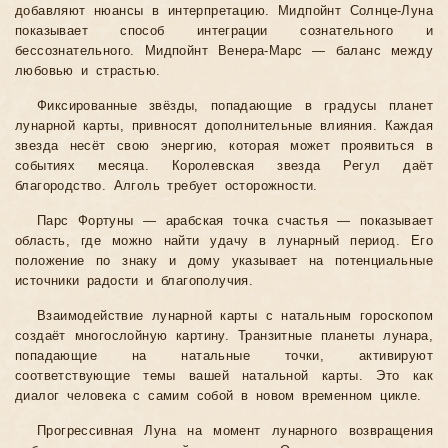
добавляют нюансы в интерпретацию. Мидпойнт Солнце-Луна
показывает способ интеграции сознательного и
бессознательного. Мидпойнт Венера-Марс — баланс между
любовью и страстью.
Фиксированные звёзды, попадающие в градусы планет
лунарной карты, привносят дополнительные влияния. Каждая
звезда несёт свою энергию, которая может проявиться в
событиях месяца. Королевская звезда Регул даёт
благородство. Алголь требует осторожности.
Парс Фортуны — арабская точка счастья — показывает
область, где можно найти удачу в лунарный период. Его
положение по знаку и дому указывает на потенциальные
источники радости и благополучия.
Взаимодействие лунарной карты с натальным гороскопом
создаёт многослойную картину. Транзитные планеты лунара,
попадающие на натальные точки, активируют
соответствующие темы вашей натальной карты. Это как
диалог человека с самим собой в новом временном цикле.
Прогрессивная Луна на момент лунарного возвращения