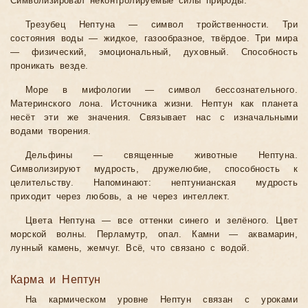
Символизировал неконтролируемые силы природы.
Трезубец Нептуна — символ тройственности. Три
состояния воды — жидкое, газообразное, твёрдое. Три мира
— физический, эмоциональный, духовный. Способность
проникать везде.
Море в мифологии — символ бессознательного.
Материнского лона. Источника жизни. Нептун как планета
несёт эти же значения. Связывает нас с изначальными
водами творения.
Дельфины — священные животные Нептуна.
Символизируют мудрость, дружелюбие, способность к
целительству. Напоминают: нептунианская мудрость
приходит через любовь, а не через интеллект.
Цвета Нептуна — все оттенки синего и зелёного. Цвет
морской волны. Перламутр, опал. Камни — аквамарин,
лунный камень, жемчуг. Всё, что связано с водой.
Карма и Нептун
На кармическом уровне Нептун связан с уроками