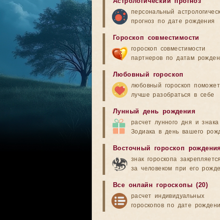
Астрологический прогноз
персональный астрологичес
прогноз по дате рождения
Гороскоп совместимости
гороскоп совместимости
партнеров по датам рожде
Любовный гороскоп
любовный гороскоп поможет
лучше разобраться в себе
Лунный день рождения
расчет лунного дня и знака
Зодиака в день вашего рож
Восточный гороскоп рождени
знак гороскопа закрепляетс
за человеком при его рожд
Все онлайн гороскопы (20)
расчет индивидуальных
гороскопов по дате рожден