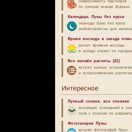
совместимость партнеров
по лунным знакам Зодиака
Календарь Луны без курса
периоды Луны без курса
неблагоприятны для начина
Время восхода и захода план
расчет времени восхода
и захода планет по города
Все онлайн расчеты (22)
каталог разных астрологиче
и астрономических расчетов
Интересное
Лунный сонник
,
все сонники
коллекция толкований и зн
снов с поиском по алфавит
Фотогалерея Луны
каталог фотографий Луны