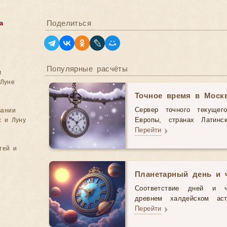
Поделиться
а
Популярные расчёты
м
Луне
Точное время в Моск
Сервер точного текущег
вании
с и Луну
Европы, странах Латинс
Перейти
тей и
Планетарный день и 
Соответствие дней и 
древнем халдейском аст
Перейти