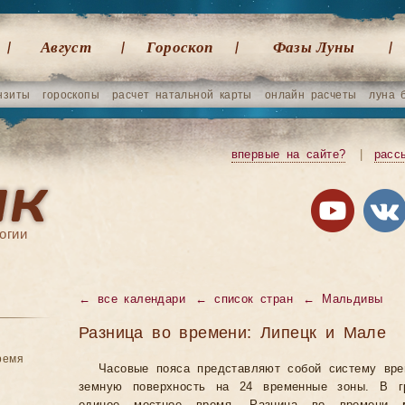
Август
Гороскоп
Фазы Луны
нзиты
гороскопы
расчет натальной карты
онлайн расчеты
луна 
впервые на сайте?
|
расс
огии
←
все календари
←
список стран
←
Мальдивы
Разница во времени: Липецк и Мале
ремя
Часовые пояса представляют собой систему вр
земную поверхность на 24 временные зоны. В гр