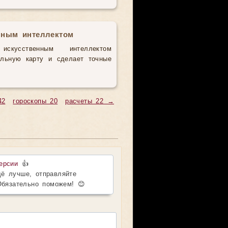
нным интеллектом
усственным интеллектом
альную карту и сделает точные
42
гороскопы 20
расчеты 22 →
ерсии
👍
ё лучше, отправляйте
Обязательно поможем! 😊