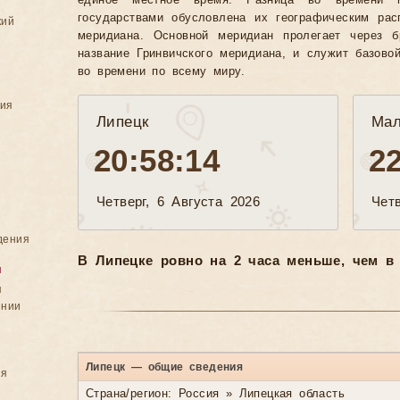
единое местное время. Разница во времени 
государствами обусловлена их географическим рас
кий
меридиана. Основной меридиан пролегает через б
название Гринвичского меридиана, и служит базово
во времени по всему миру.
ния
Липецк
Ма
20:58:16
2
Четверг, 6 Августа 2026
Четв
дения
В Липецке ровно на 2 часа меньше, чем в
я
я
ении
Липецк — общие сведения
ия
Страна/регион: Россия » Липецкая область