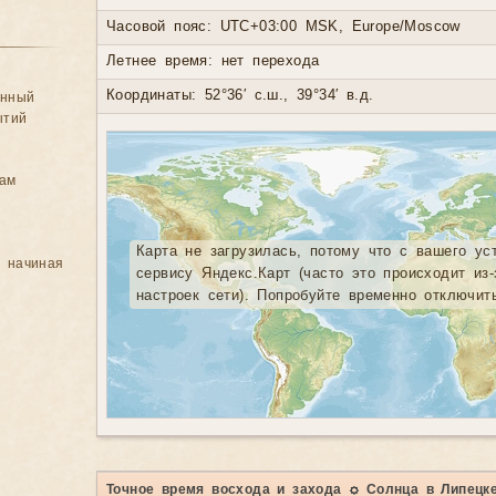
Часовой пояс: UTC+03:00 MSK, Europe/Moscow
Летнее время: нет перехода
Координаты: 52°36′ с.ш., 39°34′ в.д.
анный
ытий
цам
Карта не загрузилась, потому что с вашего ус
, начиная
сервису Яндекс.Карт (часто это происходит из
настроек сети). Попробуйте временно отключит
Точное время восхода и захода ☼ Солнца в Липецк