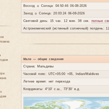
Восход ☼ Солнца: 04:50:46 06-08-2026
Заход ☼ Солнца: 20:03:24 06-08-2026
Световой день: 15 час. 12 мин. 38 сек.
полные св
Астрономический (истинный солнечный) полдень: 12
кое
ловека
ы
Мале — общие сведения
годам
Страна: Мальдивы
при
Часовой пояс: UTC+05:00 +05, Indian/Maldives
иака
Летнее время: нет перехода
Координаты: 4°10′ с.ш., 73°30′ в.д.
ых
одам
в