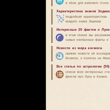
и обои для рабочего стола
Характеристика знаков Зодиак
подробная характеристика
каждого знака Зодиака
Интересные 20 фактов о Луне
в этом списке мы расскаже
самые необычные факты о 
Новости из мира космоса
свежие новости об исследо
Космоса, о полетах на Мар
Все статьи по астрологии (50)
список всех интересных ста
фактов про Луну и Космос