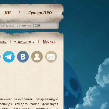
ИИ
Лунник.ПРО
без курса
затмения 2026
ылка
|
+ дополнить
|
Москва
еменного исчисления, разделяющую
аницах каждого пояса действует