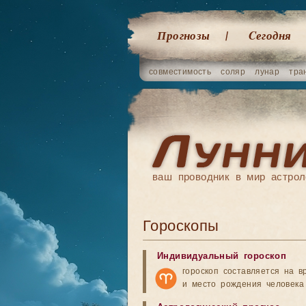
Прогнозы
Cегодня
совместимость
соляр
лунар
тра
ваш проводник в мир астрол
Гороскопы
Индивидуальный гороскоп
гороскоп составляется на в
и место рождения человека