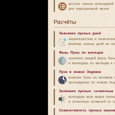
каталог лунных календарей
для повседневной жизни
Расчёты
Значение лунных дней
характеристика и практичес
влияние лунных дней на че
Фазы Луны по месяцам
значение каждой фазы Лун
и календарь по месяцам и 
Луна в знаках Зодиака
влияние Луны на человека 
прохождении по знакам Зод
Затмения лунные
,
солнечные
календарь всех видов лунн
и солнечных затмений по г
Совместимость лунных знако