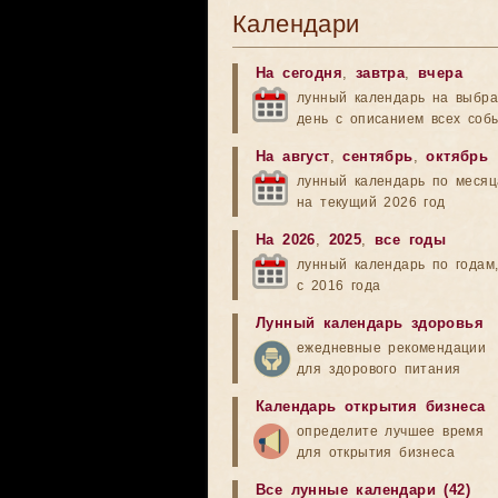
Календари
На сегодня
,
завтра
,
вчера
лунный календарь на выбр
день с описанием всех соб
На август
,
сентябрь
,
октябрь
лунный календарь по меся
на текущий 2026 год
На 2026
,
2025
,
все годы
лунный календарь по годам
с 2016 года
Лунный календарь здоровья
ежедневные рекомендации
для здорового питания
Календарь открытия бизнеса
определите лучшее время
для открытия бизнеса
Все лунные календари (42)