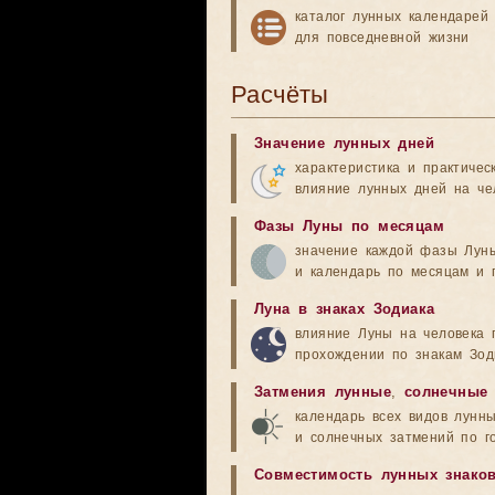
каталог лунных календарей
для повседневной жизни
Расчёты
Значение лунных дней
характеристика и практичес
влияние лунных дней на че
Фазы Луны по месяцам
значение каждой фазы Лун
и календарь по месяцам и 
Луна в знаках Зодиака
влияние Луны на человека 
прохождении по знакам Зод
Затмения лунные
,
солнечные
календарь всех видов лунн
и солнечных затмений по г
Совместимость лунных знако