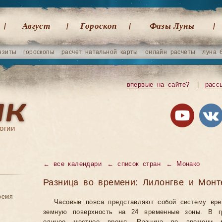
Август
Гороскоп
Фазы Луны
нзиты
гороскопы
расчет натальной карты
онлайн расчеты
луна 
впервые на сайте?
|
расс
огии
←
все календари
←
список стран
←
Монако
Разница во времени: Лилонгве и Монт
ремя
Часовые пояса представляют собой систему вр
земную поверхность на 24 временные зоны. В гр