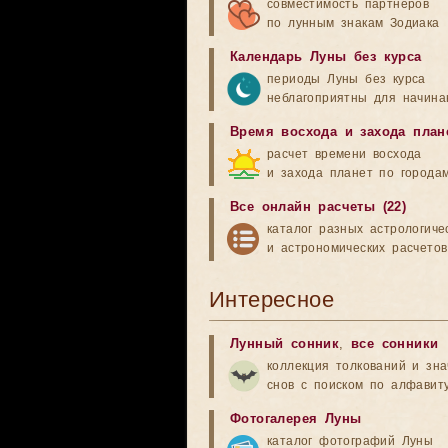
совместимость партнеров
по лунным знакам Зодиака
Календарь Луны без курса
периоды Луны без курса
неблагоприятны для начина
Время восхода и захода план
расчет времени восхода
и захода планет по города
Все онлайн расчеты (22)
каталог разных астрологиче
и астрономических расчетов
Интересное
Лунный сонник
,
все сонники
коллекция толкований и зн
снов с поиском по алфавит
Фотогалерея Луны
каталог фотографий Луны