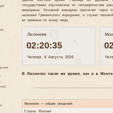
единое местное время. Разница во времени 
государствами обусловлена их географическим рас
кий
меридиана. Основной меридиан пролегает через б
название Гринвичского меридиана, и служит базово
во времени по всему миру.
ния
Лилонгве
Мон
02:20:37
0
Четверг, 6 Августа 2026
Четв
дения
В Лилонгве такое же время, как и в Монте
я
я
ении
Лилонгве — общие сведения
ия
Страна: Малави