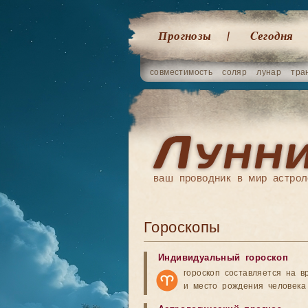
Прогнозы
Cегодня
совместимость
соляр
лунар
тра
ваш проводник в мир астрол
Гороскопы
Индивидуальный гороскоп
гороскоп составляется на в
и место рождения человека