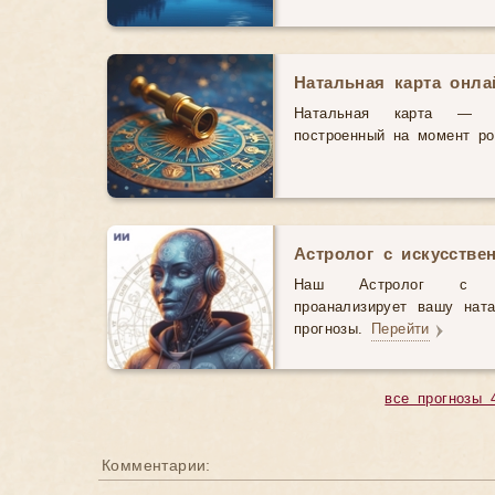
Натальная карта онл
Натальная карта — э
построенный на момент р
Астролог с искусстве
Наш Астролог с иск
проанализирует вашу нат
прогнозы.
Перейти
все прогнозы 
Комментарии: