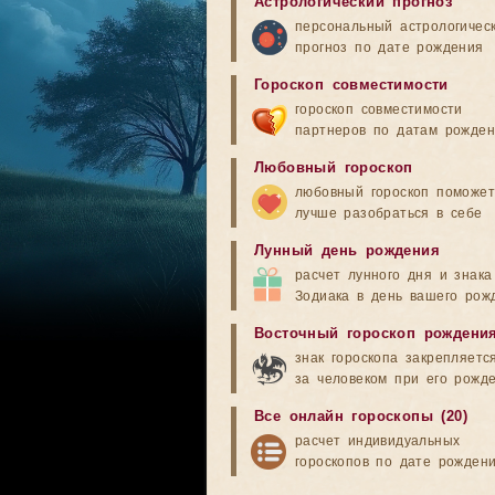
Астрологический прогноз
персональный астрологичес
прогноз по дате рождения
Гороскоп совместимости
гороскоп совместимости
партнеров по датам рожде
Любовный гороскоп
любовный гороскоп поможет
лучше разобраться в себе
Лунный день рождения
расчет лунного дня и знака
Зодиака в день вашего рож
Восточный гороскоп рождени
знак гороскопа закрепляетс
за человеком при его рожд
Все онлайн гороскопы (20)
расчет индивидуальных
гороскопов по дате рожден