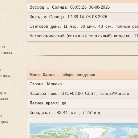
Восход ☼ Солнца: 06:05:26 06-08-2026
Заход ☼ Солнца: 17:36:14 06-08-2026
Световой день: 11 час. 30 мин. 48 сек.
полные св
Астрономический (истинный солнечный) полдень: 11
кое
ловека
ы
Монте-Карло — общие сведения
годам
Страна: Монако
при
Часовой пояс: UTC+02:00 CEST, Europe/Monaco
иака
Летнее время: да
Координаты: 43°44′ с.ш., 7°25′ в.д.
ых
одам
в