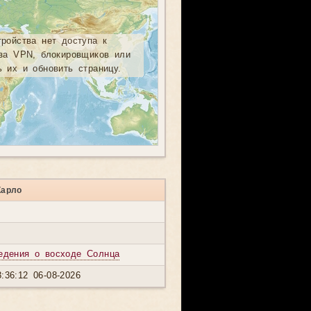
тройства нет доступа к
-за VPN, блокировщиков или
ь их и обновить страницу.
Карло
едения о восходе Солнца
:36:12 06-08-2026