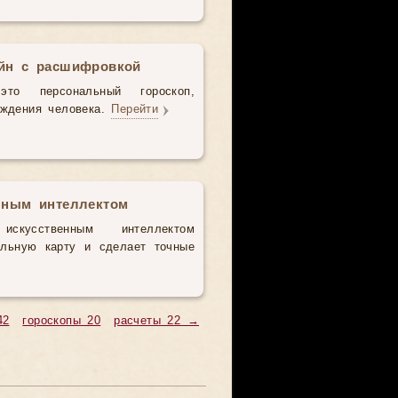
айн с расшифровкой
то персональный гороскоп,
ождения человека.
Перейти
нным интеллектом
усственным интеллектом
альную карту и сделает точные
42
гороскопы 20
расчеты 22 →