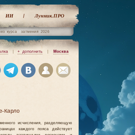
ИИ
Лунник.ПРО
без курса
затмения 2026
ылка
|
+ дополнить
|
Москва
е-Карло
еменного исчисления, разделяющую
аницах каждого пояса действует