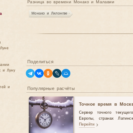
Разница во времени Монако и Малавии
Монако и Лилонгве
а
м
Луне
Поделиться
вании
с и Луну
тей и
Популярные расчёты
Точное время в Моск
Сервер точного текущег
Европы, странах Латинс
Перейти