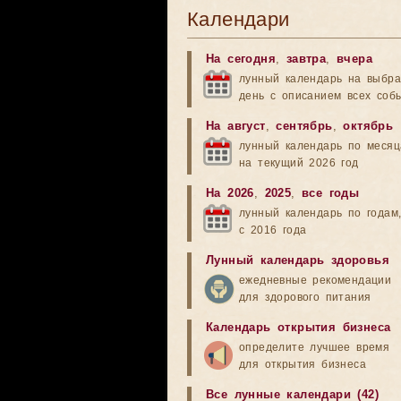
Календари
На сегодня
,
завтра
,
вчера
лунный календарь на выбр
день с описанием всех соб
На август
,
сентябрь
,
октябрь
лунный календарь по меся
на текущий 2026 год
На 2026
,
2025
,
все годы
лунный календарь по годам
с 2016 года
Лунный календарь здоровья
ежедневные рекомендации
для здорового питания
Календарь открытия бизнеса
определите лучшее время
для открытия бизнеса
Все лунные календари (42)