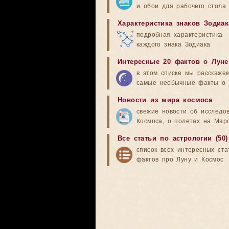
и обои для рабочего стола
Характеристика знаков Зодиак
подробная характеристика
каждого знака Зодиака
Интересные 20 фактов о Луне
в этом списке мы расскаже
самые необычные факты о 
Новости из мира космоса
свежие новости об исследо
Космоса, о полетах на Мар
Все статьи по астрологии (50)
список всех интересных ста
фактов про Луну и Космос