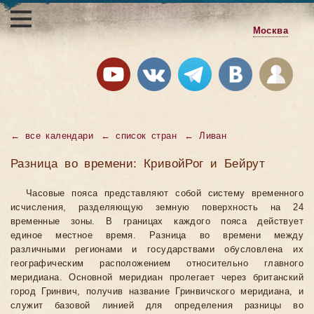
Москва
←
все календари
←
список стран
←
Ливан
Разница во времени: КривойРог и Бейрут
Часовые пояса представляют собой систему временного
исчисления, разделяющую земную поверхность на 24
временные зоны. В границах каждого пояса действует
единое местное время. Разница во времени между
различными регионами и государствами обусловлена их
географическим расположением относительно главного
меридиана. Основной меридиан пролегает через британский
город Гринвич, получив название Гринвичского меридиана, и
служит базовой линией для определения разницы во