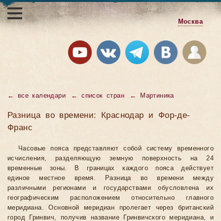
Москва
←
все календари
←
список стран
←
Мартиника
Разница во времени: Краснодар и Фор-де-
Франс
Часовые пояса представляют собой систему временного
исчисления, разделяющую земную поверхность на 24
временные зоны. В границах каждого пояса действует
единое местное время. Разница во времени между
различными регионами и государствами обусловлена их
географическим расположением относительно главного
меридиана. Основной меридиан пролегает через британский
город Гринвич, получив название Гринвичского меридиана, и