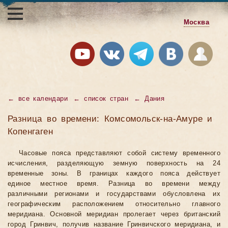
Москва
←
все календари
←
список стран
←
Дания
Разница во времени: Комсомольск-на-Амуре и
Копенгаген
Часовые пояса представляют собой систему временного
исчисления, разделяющую земную поверхность на 24
временные зоны. В границах каждого пояса действует
единое местное время. Разница во времени между
различными регионами и государствами обусловлена их
географическим расположением относительно главного
меридиана. Основной меридиан пролегает через британский
город Гринвич, получив название Гринвичского меридиана, и