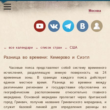
Москва
←
все календари
←
список стран
←
США
Разница во времени: Кемерово и Сиэтл
Часовые пояса представляют собой систему временного
исчисления, разделяющую земную поверхность на 24
временные зоны. В границах каждого пояса действует
единое местное время. Разница во времени между
различными регионами и государствами обусловлена их
географическим расположением относительно главного
меридиана. Основной меридиан пролегает через британский
город Гринвич, получив название Гринвичского меридиана, и
служит базовой линией для определения разницы во