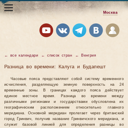
Москва
←
все календари
←
список стран
←
Венгрия
Разница во времени: Калуга и Будапешт
Часовые пояса представляют собой систему временного
исчисления, разделяющую земную поверхность на 24
временные зоны. В границах каждого пояса действует
единое местное время. Разница во времени между
различными регионами и государствами обусловлена их
географическим расположением относительно главного
меридиана. Основной меридиан пролегает через британский
город Гринвич, получив название Гринвичского меридиана, и
служит базовой линией для определения разницы во