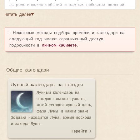
астрологических событий и важных небесных явлений.
Наш календарь предоставляет полную картину
читать далее
▼
космических влияний, позволяя вам планировать свою
жизнь в гармонии с движением планет и звезд.
ℹ️ Некоторые методы подбора времени и календари на
Возможности календаря:
следующий год имеют ограниченный доступ,
• Детальная информация о событиях
— точное время
подробности в
личном кабинете
.
начала и завершения каждого астрологического явления
• Удобная навигация
— легко перелистывайте месяцы
и находите нужные даты
• Наглядное представление
— все события
Общие календари
отображаются в понятном и красивом формате
• Продолжительность явлений
— видите, как долго
Лунный календарь на сегодня
будет действовать то или иное космическое влияние
Лунный календарь на
Календарь включает фазы Луны, ретроградные периоды
сегодня поможет узнать,
планет, аспекты, ингрессии и другие значимые
какой сегодня лунный день,
астрологические события. Незаменимый инструмент для
фаза Луны, в каком знаке
практикующих астрологов и всех, кто стремится жить в
Зодиака находится Луна, время восхода
согласии с космическими ритмами.
Узнать подробности
и захода Луны.
→
Перейти
Ниже представлен скриншот интерфейса.