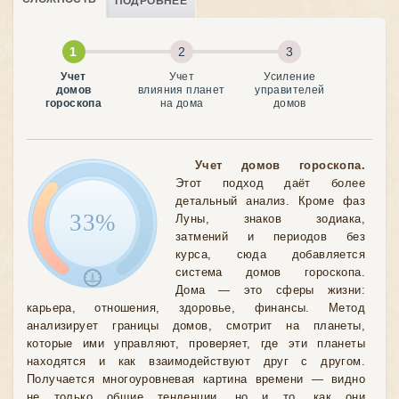
ПОДРОБНЕЕ
Учет
Учет
Усиление
домов
влияния планет
управителей
гороскопа
на дома
домов
Учет домов гороскопа.
Этот подход даёт более
детальный анализ. Кроме фаз
33%
Луны, знаков зодиака,
затмений и периодов без
курса, сюда добавляется
система домов гороскопа.
Дома — это сферы жизни:
карьера, отношения, здоровье, финансы. Метод
анализирует границы домов, смотрит на планеты,
которые ими управляют, проверяет, где эти планеты
находятся и как взаимодействуют друг с другом.
Получается многоуровневая картина времени — видно
не только общие тенденции, но и то, как они