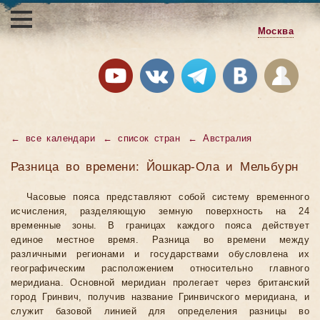
Москва
←
все календари
←
список стран
←
Австралия
Разница во времени: Йошкар-Ола и Мельбурн
Часовые пояса представляют собой систему временного
исчисления, разделяющую земную поверхность на 24
временные зоны. В границах каждого пояса действует
единое местное время. Разница во времени между
различными регионами и государствами обусловлена их
географическим расположением относительно главного
меридиана. Основной меридиан пролегает через британский
город Гринвич, получив название Гринвичского меридиана, и
служит базовой линией для определения разницы во