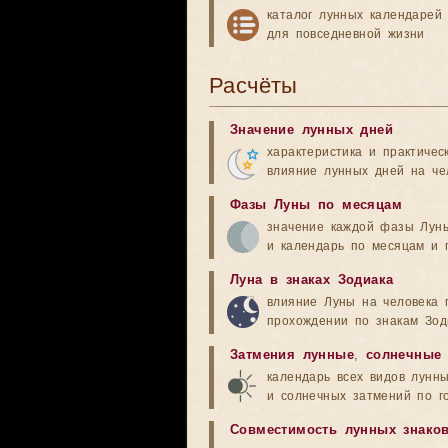
каталог лунных календарей
для повседневной жизни
Расчёты
Значение лунных дней
характеристика и практичес
влияние лунных дней на че
Фазы Луны по месяцам
значение каждой фазы Лун
и календарь по месяцам и 
Луна в знаках Зодиака
влияние Луны на человека 
прохождении по знакам Зод
Затмения лунные
,
солнечные
календарь всех видов лунн
и солнечных затмений по г
Совместимость лунных знако