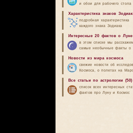
и обои для рабочего стола
Характеристика знаков Зодиак
подробная характеристика
каждого знака Зодиака
Интересные 20 фактов о Луне
в этом списке мы расскаже
самые необычные факты о 
Новости из мира космоса
свежие новости об исследо
Космоса, о полетах на Мар
Все статьи по астрологии (50)
список всех интересных ста
фактов про Луну и Космос