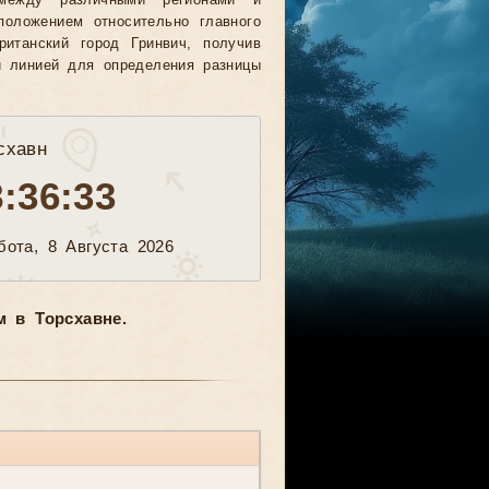
между различными регионами и
положением относительно главного
ританский город Гринвич, получив
й линией для определения разницы
схавн
8:36:36
бота, 8 Августа 2026
 в Торсхавне.