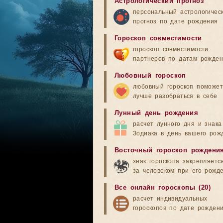
Астрологический прогноз
персональный астрологичес
прогноз по дате рождения
Гороскоп совместимости
гороскоп совместимости
партнеров по датам рожде
Любовный гороскоп
любовный гороскоп поможет
лучше разобраться в себе
Лунный день рождения
расчет лунного дня и знака
Зодиака в день вашего рож
Восточный гороскоп рождени
знак гороскопа закрепляетс
за человеком при его рожд
Все онлайн гороскопы (20)
расчет индивидуальных
гороскопов по дате рожден