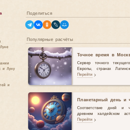
Поделиться
а
Популярные расчёты
м
Луне
Точное время в Моск
Сервер точного текущег
вании
с и Луну
Европы, странах Латинс
Перейти
тей и
Планетарный день и 
Соответствие дней и 
древнем халдейском аст
Перейти