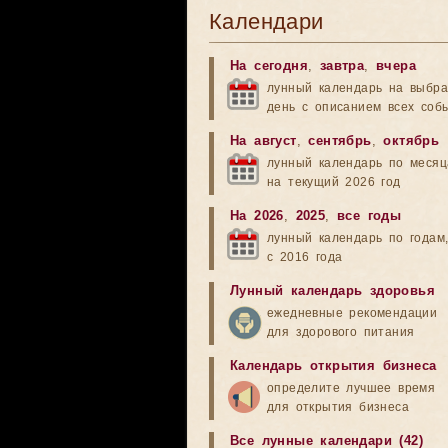
Календари
На сегодня
,
завтра
,
вчера
лунный календарь на выбр
день с описанием всех соб
На август
,
сентябрь
,
октябрь
лунный календарь по меся
на текущий 2026 год
На 2026
,
2025
,
все годы
лунный календарь по годам
с 2016 года
Лунный календарь здоровья
ежедневные рекомендации
для здорового питания
Календарь открытия бизнеса
определите лучшее время
для открытия бизнеса
Все лунные календари (42)