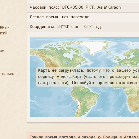
Часовой пояс: UTC+05:00 PKT, Asia/Karachi
Летнее время: нет перехода
Координаты: 33°43′ с.ш., 73°2′ в.д.
анный
ытий
цам
Карта не загрузилась, потому что с вашего ус
, начиная
сервису Яндекс.Карт (часто это происходит из
настроек сети). Попробуйте временно отключит
Точное время восхода и захода ☼ Солнца в Ислам