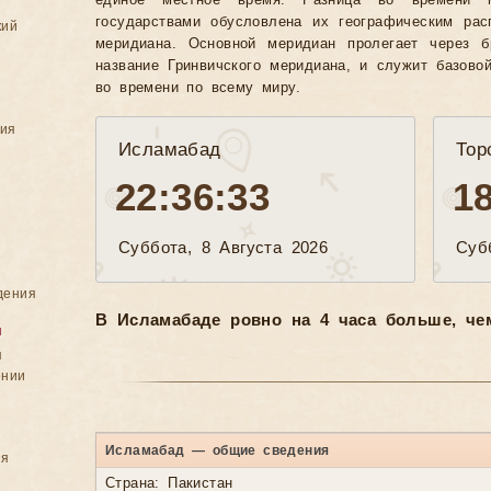
единое местное время. Разница во времени 
государствами обусловлена их географическим рас
кий
меридиана. Основной меридиан пролегает через б
название Гринвичского меридиана, и служит базово
во времени по всему миру.
ния
Исламабад
Тор
22:36:36
1
Суббота, 8 Августа 2026
Суб
дения
В Исламабаде ровно на 4 часа больше, чем
я
я
ении
Исламабад — общие сведения
ия
Страна: Пакистан