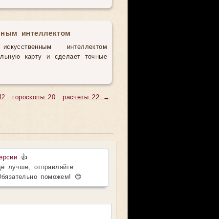
нным интеллектом
усственным интеллектом
альную карту и сделает точные
42
гороскопы 20
расчеты 22 →
ерсии
👍
ё лучше, отправляйте
Обязательно поможем! 😊