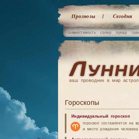
Прогнозы
Cегодня
совместимость
соляр
лунар
тра
ваш проводник в мир астрол
Гороскопы
Индивидуальный гороскоп
гороскоп составляется на в
и место рождения человека