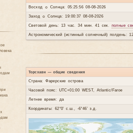
Восход ☼ Солнца: 05:25:56 08-08-2026
Заход ☼ Солнца: 19:00:37 08-08-2026
Световой день: 13 час. 34 мин. 41 сек.
полные св
Астрономический (истинный солнечный) полдень: 12
кое
ловека
ы
Торсхавн — общие сведения
годам
Страна: Фарерские острова
при
Часовой пояс: UTC+01:00 WEST, Atlantic/Faroe
иака
Летнее время: да
Координаты: 62°0′ с.ш., -6°46′ з.д.
ых
одам
в