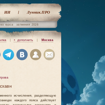
ИИ
Лунник.ПРО
без курса
затмения 2026
ылка
|
+ дополнить
|
Москва
трова
схавн
еменного исчисления, разделяющую
аницах каждого пояса действует