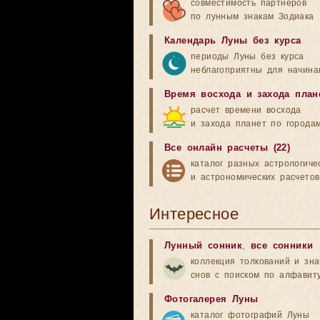
совместимость партнеров
по лунным знакам Зодиака
Календарь Луны без курса
периоды Луны без курса
неблагоприятны для начина
Время восхода и захода план
расчет времени восхода
и захода планет по города
Все онлайн расчеты (22)
каталог разных астрологиче
и астрономических расчетов
Интересное
Лунный сонник
,
все сонники
коллекция толкований и зн
снов с поиском по алфавит
Фотогалерея Луны
каталог фотографий Луны