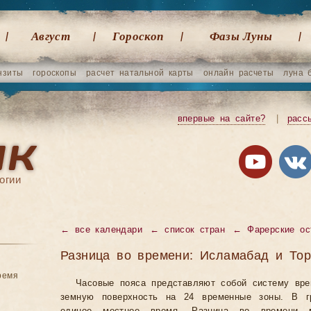
Август
Гороскоп
Фазы Луны
нзиты
гороскопы
расчет натальной карты
онлайн расчеты
луна 
впервые на сайте?
|
расс
огии
←
все календари
←
список стран
←
Фарерские ос
Разница во времени: Исламабад и Тор
ремя
Часовые пояса представляют собой систему вр
земную поверхность на 24 временные зоны. В гр