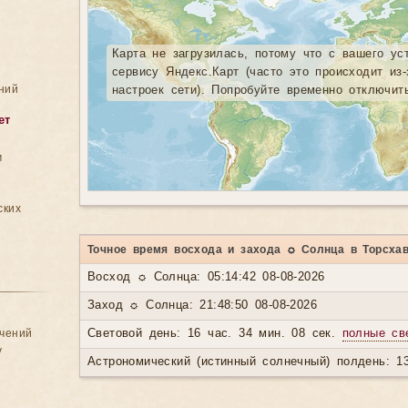
Карта не загрузилась, потому что с вашего ус
сервису Яндекс.Карт (часто это происходит из
ний
настроек сети). Попробуйте временно отключит
ет
м
ских
Точное время восхода и захода ☼ Солнца в Торсха
Восход ☼ Солнца: 05:14:42 08-08-2026
Заход ☼ Солнца: 21:48:50 08-08-2026
ачений
Световой день: 16 час. 34 мин. 08 сек.
полные св
у
Астрономический (истинный солнечный) полдень: 13