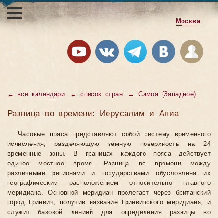
Москва
←
все календари
←
список стран
←
Самоа (Западное)
Разница во времени: Иерусалим и Апиа
Часовые пояса представляют собой систему временного
исчисления, разделяющую земную поверхность на 24
временные зоны. В границах каждого пояса действует
единое местное время. Разница во времени между
различными регионами и государствами обусловлена их
географическим расположением относительно главного
меридиана. Основной меридиан пролегает через британский
город Гринвич, получив название Гринвичского меридиана, и
служит базовой линией для определения разницы во